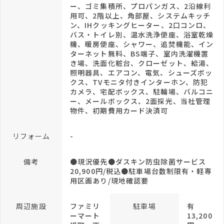
ー、ゴミ集積所、プロパンガス、2沿線利
用可、2階以上、角部屋、システムキッチ
ン、IHクッキングヒーター、2口コンロ、
バス・トイレ別、温水洗浄便座、浴室乾燥
機、暖房便座、シャワー、追焚機能、イン
ターネット無料、BS端子、室内洗濯機置
き場、洗面化粧台、クローゼット、給湯、
照明器具、エアコン、電気、シューズボッ
クス、TVモニタ付きインターホン、防犯
カメラ、宅配ボックス、駐輪場、バルコニ
ー、メールボックス、2面採光、当社管理
物件、初期費用カード決済可
リフォーム
-
備考
●現況優先●ダスキン防虫除菌サービス
20,900円/税込●駐車場台数制限有・軽専
用区画あり/現地確認要
周辺施設
ファミリ
駐車場
有
ーマート
13,200