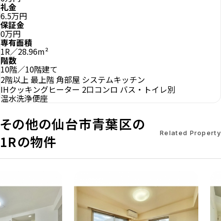
礼金
6.5万円
保証金
0万円
専有面積
1R／28.96m²
階数
10階／10階建て
2階以上
最上階
角部屋
システムキッチン
IHクッキングヒーター
2口コンロ
バス・トイレ別
温水洗浄便座
その他の仙台市青葉区の
Related Property
1Rの物件