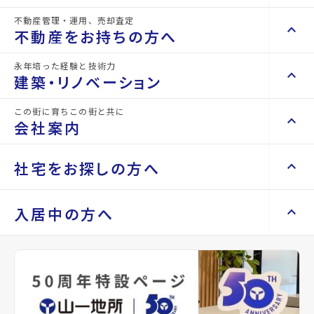
詳細情報
不動産管理・運用、売却査定
details
keyboard_arrow_right
keyboard_arrow_up
不動産を買いたい方へ
不動産をお持ちの方へ
keyboard_arrow_right
マンションを探す
永年培った経験と技術力
物件名
コンフォート上杉
keyboard_arrow_right
keyboard_arrow_up
不動産をお持ちの方へ
建築・リノベーション
space_dashboard
train
keyboard_arrow_right
不動産の管理を依頼したい
エリアから探す
路線から探す
所在地
宮城県仙台市青葉区上杉6丁目
この街に育ちこの街と共に
keyboard_arrow_right
keyboard_arrow_up
建築・リノベーション
会社案内
山一地所の賃貸管理
keyboard_arrow_right
keyboard_arrow_right
戸建てを探す
アクセス
仙山線/北仙台駅 徒歩7分
損害保険・生命保険代理店
keyboard_arrow_right
keyboard_arrow_right
施工事例
不動産を貸すまでの流れ
keyboard_arrow_right
仙台市地下鉄南北線/北四番丁駅 徒歩17分
keyboard_arrow_right
keyboard_arrow_up
会社案内
社宅をお探しの方へ
keyboard_arrow_right
Renotta（リノッタ）
space_dashboard
train
空き家サポートサービス
keyboard_arrow_right
仙台市地下鉄南北線/台原駅 徒歩16分
エリアから探す
路線から探す
空き地サポートサービス
keyboard_arrow_right
keyboard_arrow_right
代表挨拶
location_on
グーグルマップでみる
open_in_new
keyboard_arrow_right
keyboard_arrow_up
社宅をお探しの方へ
入居中の方へ
keyboard_arrow_right
不動産を売却したい
keyboard_arrow_right
会社概要・沿革
keyboard_arrow_right
土地を探す
keyboard_arrow_right
マンスリーマンション
種別
賃貸マン
築年月
2006年
keyboard_arrow_right
買い取りサービス
店舗紹介
keyboard_arrow_right
ション
11月
keyboard_arrow_right
住まいのFAQ
買取リースバック
space_dashboard
train
keyboard_arrow_right
keyboard_arrow_right
家具家電レンタル
keyboard_arrow_right
山一地所と仙台
エリアから探す
路線から探す
keyboard_arrow_right
相続相談をしたい
keyboard_arrow_right
退去される方へ
間取り
1R
間取り内訳
洋室
keyboard_arrow_right
レンタルオフィス
keyboard_arrow_right
パーパス
8.7 帖
keyboard_arrow_right
不動産に投資したい
keyboard_arrow_right
事業用・投資用を探す
※準備中 住まいのしおり（PDF）