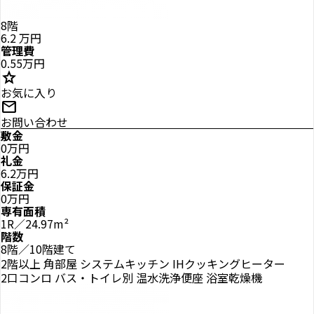
8階
6.2
万円
管理費
0.55万円
star
お気に入り
mail
お問い合わせ
敷金
0万円
礼金
6.2万円
保証金
0万円
専有面積
1R／24.97m²
階数
8階／10階建て
2階以上
角部屋
システムキッチン
IHクッキングヒーター
2口コンロ
バス・トイレ別
温水洗浄便座
浴室乾燥機