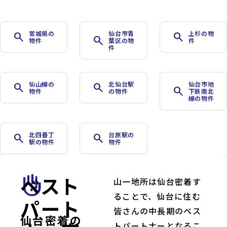
宮城県の
仙台市青
上杉の物
search
search
search
物件
葉区の物
件
件
仙山線の
北仙台駅
仙台市地
search
search
search
物件
の物件
下鉄南北
線の物件
北四番丁
台原駅の
search
search
駅の物件
物件
ベスト
front_hand
山一地所は仙台密着す
ることで、仙台に住む
パート
皆さんの中長期のベス
仙台密着の
トパートナーとなるこ