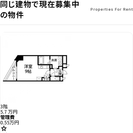
同じ建物で現在募集中
Properties For Rent
の物件
3階
5.7
万円
管理費
0.55万円
star