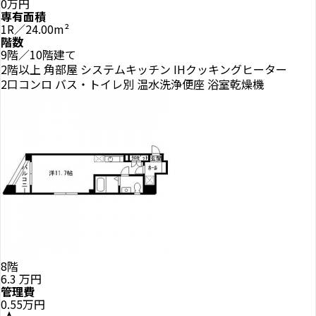
0万円
専有面積
1R／24.00m²
階数
9階／10階建て
2階以上
角部屋
システムキッチン
IHクッキングヒーター
2口コンロ
バス・トイレ別
温水洗浄便座
浴室乾燥機
8階
6.3
万円
管理費
0.55万円