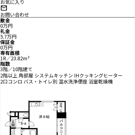
お気に入り
mail
お問い合わせ
敷金
0万円
礼金
5.7万円
保証金
0万円
専有面積
1R／23.82m²
階数
3階／10階建て
2階以上
角部屋
システムキッチン
IHクッキングヒーター
2口コンロ
バス・トイレ別
温水洗浄便座
浴室乾燥機