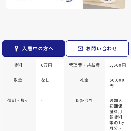
keyboard_arrow_right
貸会議室
keyboard_arrow_right
CM紹介
専有面積
24m²
open_in_new
月極駐車場
keyboard_arrow_right
space_dashboard
train
採用情報
エリアから探す
路線から探す
方位
南東向き
構造
RC(鉄筋
コンク
keyboard_arrow_right
お気に入り
リート)
物件
keyboard_arrow_right
key_vertical
mail
入居中の方へ
お問い合わせ
所在階/階建
6階／地上10階
検索条件
keyboard_arrow_right
閲覧履歴
keyboard_arrow_right
賃料
6万円
管理費・共益費
5,500円
keyboard_arrow_right
マイホームを考え始めたら
敷金
なし
礼金
60,000
keyboard_arrow_right
ご購入の流れ・諸費用
円
償却・敷引
-
保証会社
必加入
初回保
証料月
額賃料
等の1ヶ
月分・