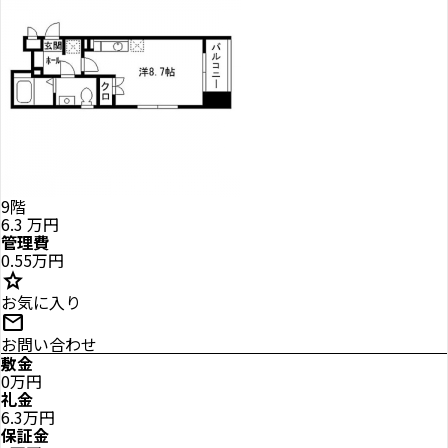
9階
6.3
万円
管理費
0.55万円
star
お気に入り
mail
お問い合わせ
敷金
0万円
礼金
6.3万円
保証金