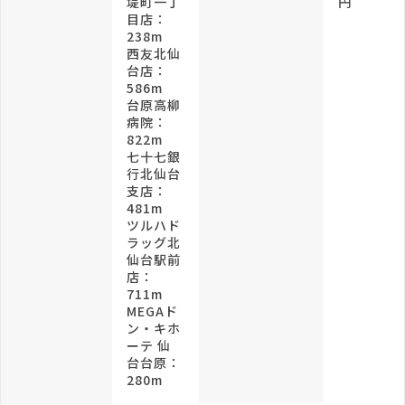
堤町一丁
円
目店：
238m
西友北仙
台店：
586m
台原高柳
病院：
822m
七十七銀
行北仙台
支店：
481m
ツルハド
ラッグ北
仙台駅前
店：
711m
MEGAド
ン・キホ
ーテ 仙
台台原：
280m