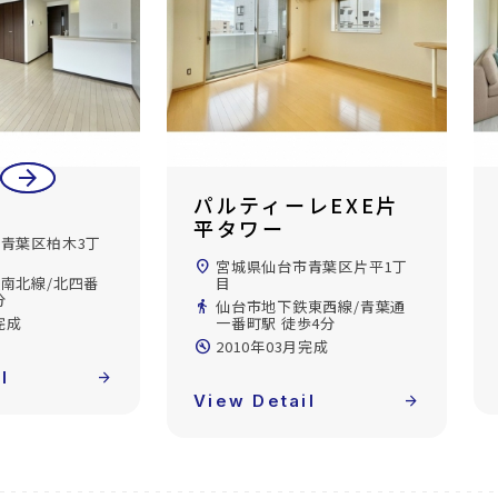
arrow_back
arrow_forward
レEXE片
ロイヤルパーク五橋
location_on
宮城県仙台市青葉区五橋1丁
目
青葉区片平1丁
directions_walk
仙台市地下鉄南北線/五橋駅
徒歩3分
東西線/青葉通
歩4分
build_circle
2003年03月完成
完成
View Detail
arrow_forward
l
arrow_forward