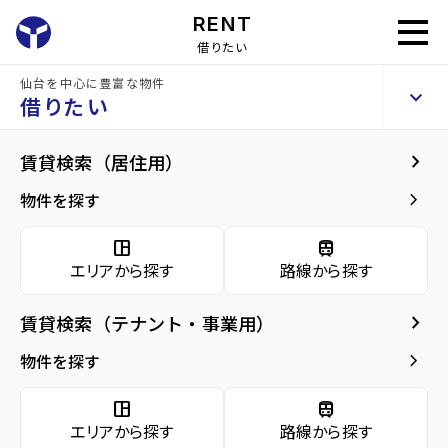
RENT
借りたい
仙台を中心に豊富な物件
コンフォート上杉
keyboard_arrow_up
賃貸マンション
借りたい
keyboard_arrow_right
現在募集中の物件
keyboard_arrow_right
賃貸検索（居住用）
home
仙台の賃貸お部屋探し
仙台市青葉区の賃貸
北仙台駅の賃貸
コンフ
arrow_forward
建物概要
keyboard_arrow_right
物件を探す
コンフォート上杉 6階
arrow_forward
現在募集中の物件
6
space_dashboard
train
万円
管理費・共益費
5,500円
エリアから探す
路線から探す
arrow_forward
共用部
敷金
0万円
礼金
6万円
keyboard_arrow_right
賃貸検索（テナント・事業用）
arrow_forward
地図・周辺環境
keyboard_arrow_right
間取り
1R／24.00m²
物件を探す
arrow_forward
お問い合わせ
space_dashboard
train
階数
6階／10階建て
エリアから探す
路線から探す