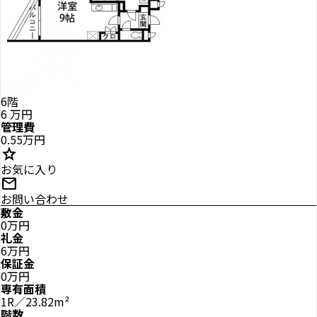
6階
6
万円
管理費
0.55万円
star
お気に入り
mail
お問い合わせ
敷金
0万円
礼金
6万円
保証金
0万円
専有面積
1R／23.82m²
階数