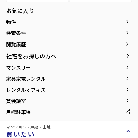
種別／構造
賃貸マンション／RC(鉄筋コンクリート)
お気に入り
アクセス
仙山線/北仙台駅 徒歩7分
keyboard_arrow_right
物件
仙台市地下鉄南北線/北四番丁駅 徒歩17分
仙台市地下鉄南北線/台原駅 徒歩16分
keyboard_arrow_right
検索条件
keyboard_arrow_right
閲覧履歴
所在地
宮城県仙台市青葉区上杉6丁目
location_on
グーグルマップでみる
open_in_new
keyboard_arrow_right
社宅をお探しの方へ
keyboard_arrow_right
マンスリー
築年月
2006年11月
keyboard_arrow_right
家具家電レンタル
keyboard_arrow_right
レンタルオフィス
keyboard_arrow_right
貸会議室
【愛宕上杉通り沿い】交通アクセス◎イン
open_in_new
月極駐車場
ターネット無料！
マンション・戸建・土地
keyboard_arrow_up
買いたい