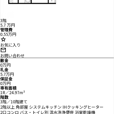
3階
5.7
万円
管理費
0.55万円
star
お気に入り
mail
お問い合わせ
敷金
0万円
礼金
5.7万円
保証金
0万円
専有面積
1R／24.97m²
階数
3階／10階建て
2階以上
角部屋
システムキッチン
IHクッキングヒーター
2口コンロ
バス・トイレ別
温水洗浄便座
浴室乾燥機