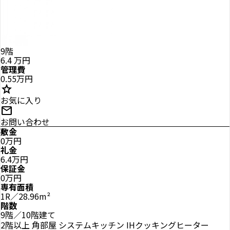
9階
6.4
万円
管理費
0.55万円
star
お気に入り
mail
お問い合わせ
敷金
0万円
礼金
6.4万円
保証金
0万円
専有面積
1R／28.96m²
階数
9階／10階建て
2階以上
角部屋
システムキッチン
IHクッキングヒーター