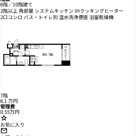
6階／10階建て
2階以上
角部屋
システムキッチン
IHクッキングヒーター
2口コンロ
バス・トイレ別
温水洗浄便座
浴室乾燥機
7階
6.1
万円
管理費
0.55万円
star
お気に入り
mail