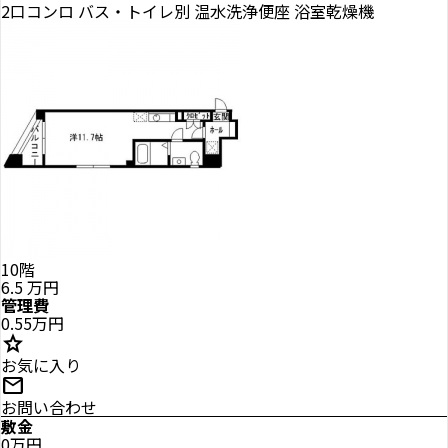
2口コンロ
バス・トイレ別
温水洗浄便座
浴室乾燥機
10階
6.5
万円
管理費
0.55万円
star
お気に入り
mail
お問い合わせ
敷金
0万円