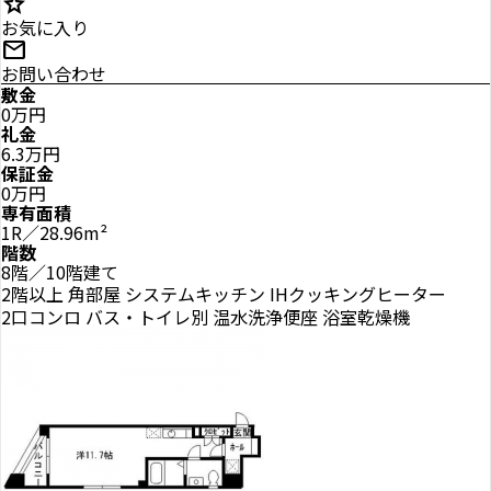
star
お気に入り
mail
お問い合わせ
敷金
0万円
礼金
6.3万円
保証金
0万円
専有面積
1R／28.96m²
階数
8階／10階建て
2階以上
角部屋
システムキッチン
IHクッキングヒーター
2口コンロ
バス・トイレ別
温水洗浄便座
浴室乾燥機