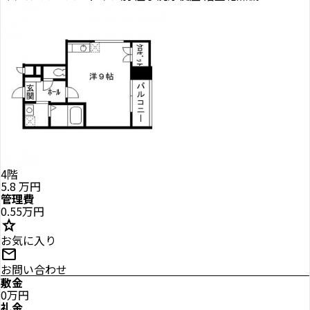
4階
5.8
万円
管理費
0.55万円
star
お気に入り
mail
お問い合わせ
敷金
0万円
礼金