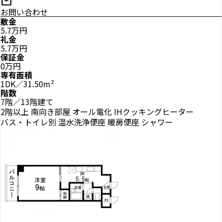
mail
お問い合わせ
敷金
5.7万円
礼金
5.7万円
保証金
0万円
専有面積
1DK／31.50m²
階数
7階／13階建て
2階以上
南向き部屋
オール電化
IHクッキングヒーター
バス・トイレ別
温水洗浄便座
暖房便座
シャワー