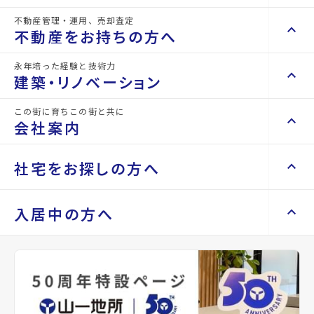
不動産管理・運用、売却査定
keyboard_arrow_right
keyboard_arrow_up
不動産を買いたい方へ
不動産をお持ちの方へ
keyboard_arrow_right
マンションを探す
永年培った経験と技術力
keyboard_arrow_right
keyboard_arrow_up
不動産をお持ちの方へ
建築・リノベーション
space_dashboard
train
keyboard_arrow_right
不動産の管理を依頼したい
エリアから探す
路線から探す
この街に育ちこの街と共に
keyboard_arrow_right
keyboard_arrow_up
建築・リノベーション
会社案内
山一地所の賃貸管理
keyboard_arrow_right
keyboard_arrow_right
戸建てを探す
損害保険・生命保険代理店
keyboard_arrow_right
keyboard_arrow_right
施工事例
不動産を貸すまでの流れ
keyboard_arrow_right
keyboard_arrow_right
keyboard_arrow_up
会社案内
社宅をお探しの方へ
keyboard_arrow_right
Renotta（リノッタ）
space_dashboard
train
空き家サポートサービス
keyboard_arrow_right
エリアから探す
路線から探す
空き地サポートサービス
keyboard_arrow_right
keyboard_arrow_right
代表挨拶
keyboard_arrow_right
keyboard_arrow_up
社宅をお探しの方へ
入居中の方へ
keyboard_arrow_right
不動産を売却したい
keyboard_arrow_right
会社概要・沿革
詳細情報
keyboard_arrow_right
土地を探す
details
keyboard_arrow_right
マンスリーマンション
keyboard_arrow_right
買い取りサービス
店舗紹介
keyboard_arrow_right
keyboard_arrow_right
住まいのFAQ
買取リースバック
space_dashboard
train
keyboard_arrow_right
keyboard_arrow_right
家具家電レンタル
keyboard_arrow_right
山一地所と仙台
物件名
YSKコーポ卸町
エリアから探す
路線から探す
keyboard_arrow_right
相続相談をしたい
keyboard_arrow_right
退去される方へ
keyboard_arrow_right
レンタルオフィス
keyboard_arrow_right
パーパス
keyboard_arrow_right
不動産に投資したい
所在地
宮城県仙台市若林区大和町5丁目
keyboard_arrow_right
事業用・投資用を探す
※準備中 住まいのしおり（PDF）