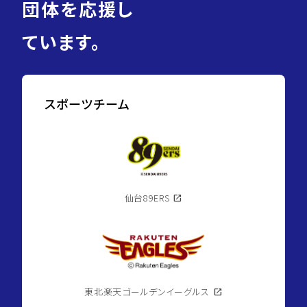
団体を応援し
ています。
スポーツチーム
仙台89ERS
open_in_new
東北楽天ゴールデンイーグルス
open_in_new