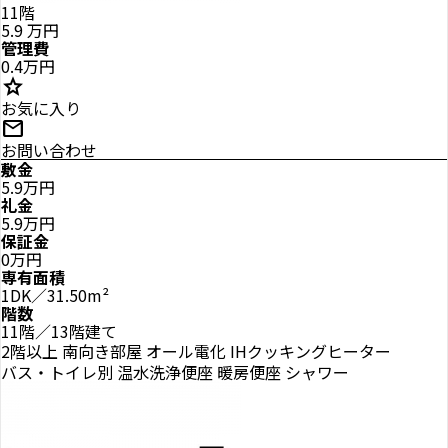
11階
5.9
万円
管理費
0.4万円
star
お気に入り
mail
お問い合わせ
敷金
5.9万円
礼金
5.9万円
保証金
0万円
専有面積
1DK／31.50m²
階数
11階／13階建て
2階以上
南向き部屋
オール電化
IHクッキングヒーター
バス・トイレ別
温水洗浄便座
暖房便座
シャワー