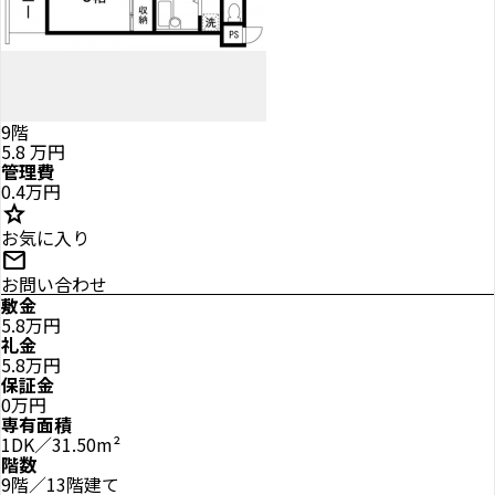
9階
5.8
万円
管理費
0.4万円
star
お気に入り
mail
お問い合わせ
敷金
5.8万円
礼金
5.8万円
保証金
0万円
専有面積
1DK／31.50m²
階数
9階／13階建て