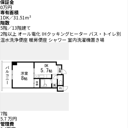
保証金
0万円
専有面積
1DK／31.51m²
階数
5階／13階建て
2階以上
オール電化
IHクッキングヒーター
バス・トイレ別
温水洗浄便座
暖房便座
シャワー
室内洗濯機置き場
7階
5.7
万円
管理費