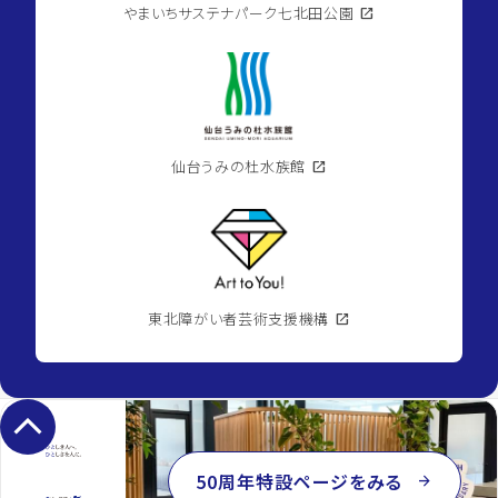
やまいちサステナパーク七北田公園
open_in_new
仙台うみの杜水族館
open_in_new
東北障がい者芸術支援機構
open_in_new
keyboard_arrow_up
50周年特設ページをみる
arrow_forward