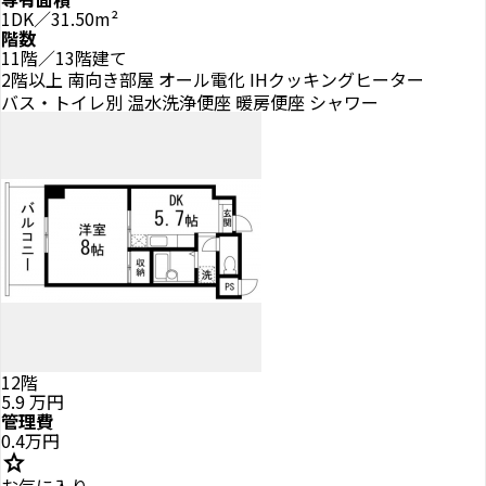
1DK／31.50m²
階数
11階／13階建て
2階以上
南向き部屋
オール電化
IHクッキングヒーター
バス・トイレ別
温水洗浄便座
暖房便座
シャワー
12階
5.9
万円
管理費
0.4万円
star