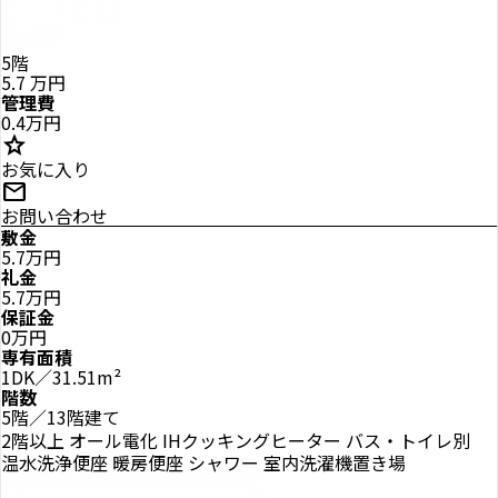
5階
5.7
万円
管理費
0.4万円
star
お気に入り
mail
お問い合わせ
敷金
5.7万円
礼金
5.7万円
保証金
0万円
専有面積
1DK／31.51m²
階数
5階／13階建て
2階以上
オール電化
IHクッキングヒーター
バス・トイレ別
温水洗浄便座
暖房便座
シャワー
室内洗濯機置き場