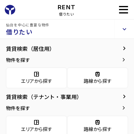
RENT
借りたい
仙台を中心に豊富な物件
YSKコーポ卸町
keyboard_arrow_up
賃貸マンション
借りたい
keyboard_arrow_right
建物概要
keyboard_arrow_right
賃貸検索（居住用）
home
仙台の賃貸お部屋探し
仙台市若林区の賃貸
卸町駅宮城)の賃貸
YS
arrow_forward
建物概要
keyboard_arrow_right
物件を探す
YSKコーポ卸町
arrow_forward
現在募集中の物件
space_dashboard
train
エリアから探す
路線から探す
arrow_forward
共用部
種別／構造
賃貸マンション／SRC(鉄骨鉄筋コンクリー
ト)
keyboard_arrow_right
賃貸検索（テナント・事業用）
arrow_forward
地図・周辺環境
keyboard_arrow_right
物件を探す
アクセス
仙台市地下鉄東西線/卸町駅 徒歩3分
仙台市営バス バス停『卸町2丁目』から徒歩
space_dashboard
train
3分
仙石線/宮城野原駅 徒歩31分
エリアから探す
路線から探す