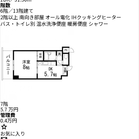
階数
6階／13階建て
2階以上
南向き部屋
オール電化
IHクッキングヒーター
バス・トイレ別
温水洗浄便座
暖房便座
シャワー
7階
5.7
万円
管理費
0.4万円
star
お気に入り