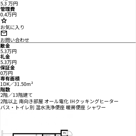
5.3
万円
管理費
0.4万円
star
お気に入り
mail
お問い合わせ
敷金
5.3万円
礼金
5.3万円
保証金
0万円
専有面積
1DK／31.50m²
階数
2階／13階建て
2階以上
南向き部屋
オール電化
IHクッキングヒーター
バス・トイレ別
温水洗浄便座
暖房便座
シャワー