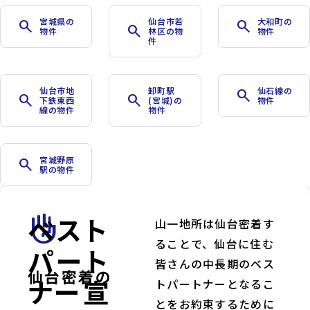
宮城県の
仙台市若
大和町の
search
search
search
物件
林区の物
物件
件
仙台市地
卸町駅
仙石線の
search
search
search
下鉄東西
(宮城)の
物件
線の物件
物件
宮城野原
search
駅の物件
ベスト
front_hand
山一地所は仙台密着す
ることで、仙台に住む
パート
皆さんの中長期のベス
仙台密着の
ナー宣
トパートナーとなるこ
とをお約束するために