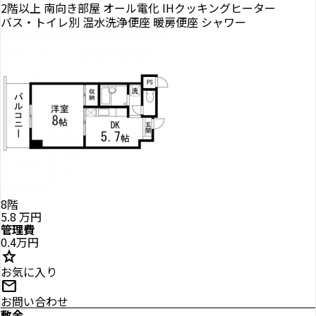
2階以上
南向き部屋
オール電化
IHクッキングヒーター
バス・トイレ別
温水洗浄便座
暖房便座
シャワー
8階
5.8
万円
管理費
0.4万円
star
お気に入り
mail
お問い合わせ
敷金