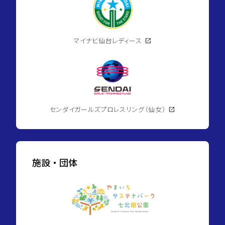
マイナビ仙台レディース
open_in_new
センダイガールズプロレスリング（仙女）
open_in_new
施設・団体