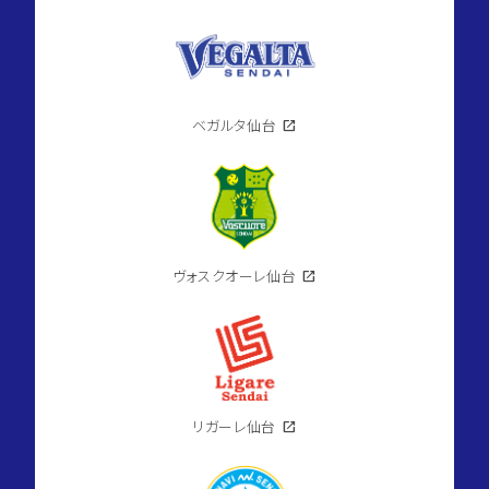
ベガルタ仙台
open_in_new
ヴォスクオーレ仙台
open_in_new
リガーレ仙台
open_in_new