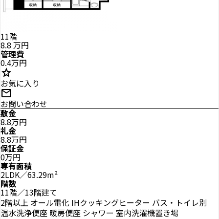
11階
8.8
万円
管理費
0.4万円
star
お気に入り
mail
お問い合わせ
敷金
8.8万円
礼金
8.8万円
保証金
0万円
専有面積
2LDK／63.29m²
階数
11階／13階建て
2階以上
オール電化
IHクッキングヒーター
バス・トイレ別
温水洗浄便座
暖房便座
シャワー
室内洗濯機置き場