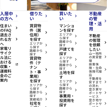
入居中
借りた
買いた
不動産
arrow_forward_ios
arrow_forward_ios
arrow_forward_ios
の方へ
い
い
の管
arrow_forward_ios
理・活
住まい
賃貸物
マンショ
用
arrow_forward_ios
のFAQ
件（居
ンを探す
arrow_forward_ios
退去さ
住用）
エリアか
不動産
arrow_forward_ios
ら探す
れる方
を探す
の管理
arrow_forward_ios
路線から
へ
arrow_forward_ios
エリアか
arrow_forward_ios
を依頼
探す
arrow_forward_ios
ら探す
家電リ
戸建てを
したい
路線から
サイク
arrow_forward_ios
探す
山一地所
探す
ル法に
の賃貸管
賃貸物
arrow_forward_ios
エリアか
arrow_forward_ios
理
おける
ら探す
件（テ
損害保
open_in_new
路線から
収集・
ナン
arrow_forward_ios
険・生命
探す
arrow_forward_ios
arrow_forward_ios
運搬料
ト・事
保険代理
土地を探
金のご
店
業用）
す
不動産を
案内
を探す
エリアか
貸すまで
arrow_forward_ios
arrow_forward_ios
ら探す
エリアか
の流れ
arrow_forward_ios
路線から
ら探す
空き家サ
arrow_forward_ios
探す
路線から
ポートサ
arrow_forward_ios
arrow_forward_ios
事業用・
探す
ービス
実績紹介
投資用を
arrow_forward_ios
空き地サ
社宅を
ポートサ
arrow_forward_ios
探す