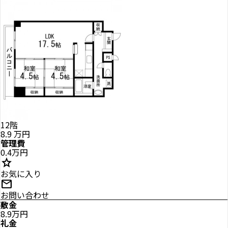
12階
8.9
万円
管理費
0.4万円
star
お気に入り
mail
お問い合わせ
敷金
8.9万円
礼金