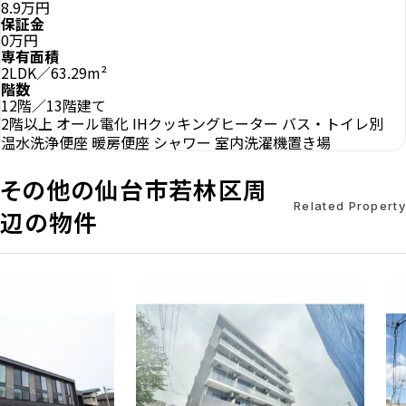
8.9万円
保証金
0万円
専有面積
2LDK／63.29m²
階数
12階／13階建て
2階以上
オール電化
IHクッキングヒーター
バス・トイレ別
温水洗浄便座
暖房便座
シャワー
室内洗濯機置き場
その他の仙台市若林区周
Related Property
辺の物件