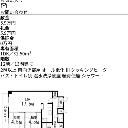
お気に入り
mail
お問い合わせ
敷金
5.9万円
礼金
5.9万円
保証金
0万円
専有面積
1DK／31.50m²
階数
12階／13階建て
2階以上
南向き部屋
オール電化
IHクッキングヒーター
バス・トイレ別
温水洗浄便座
暖房便座
シャワー