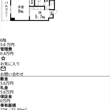
6階
5.6
万円
管理費
0.4万円
star
お気に入り
mail
お問い合わせ
敷金
5.6万円
礼金
5.6万円
保証金
0万円
専有面積
1DK／31.50m²