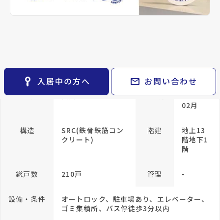
keyboard_arrow_right
貸会議室
keyboard_arrow_right
CM紹介
open_in_new
月極駐車場
keyboard_arrow_right
アクセス
space_dashboard
仙台市地下鉄東西線/卸町駅 徒歩3分
train
採用情報
エリアから探す
路線から探す
仙台市営バス バス停『卸町2丁目』から徒歩
3分
keyboard_arrow_right
仙石線/宮城野原駅 徒歩31分
お気に入り
location_on
グーグルマップでみる
open_in_new
物件
keyboard_arrow_right
key_vertical
mail
入居中の方へ
お問い合わせ
検索条件
keyboard_arrow_right
種別
賃貸マンション
築年月
1997年
閲覧履歴
keyboard_arrow_right
02月
keyboard_arrow_right
マイホームを考え始めたら
構造
SRC(鉄骨鉄筋コン
階建
地上13
keyboard_arrow_right
ご購入の流れ・諸費用
クリート)
階地下1
階
総戸数
210戸
管理
-
設備・条件
オートロック、駐車場あり、エレベーター、
ゴミ集積所、バス停徒歩3分以内