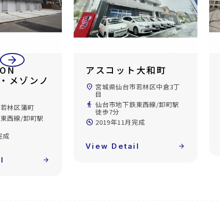
arrow_back
arrow_forward
ISON
アスコット大和町
ラ・メゾンノ
location_on
宮城県仙台市若林区中倉3丁
目
directions_walk
仙台市地下鉄東西線/卸町駅
市若林区蒲町
徒歩7分
東西線/卸町駅
build_circle
2019年11月完成
完成
View Detail
arrow_forward
l
arrow_forward