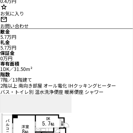
0.4万円
star
お気に入り
mail
お問い合わせ
敷金
5.7万円
礼金
5.7万円
保証金
0万円
専有面積
1DK／31.50m²
階数
7階／13階建て
2階以上
南向き部屋
オール電化
IHクッキングヒーター
バス・トイレ別
温水洗浄便座
暖房便座
シャワー