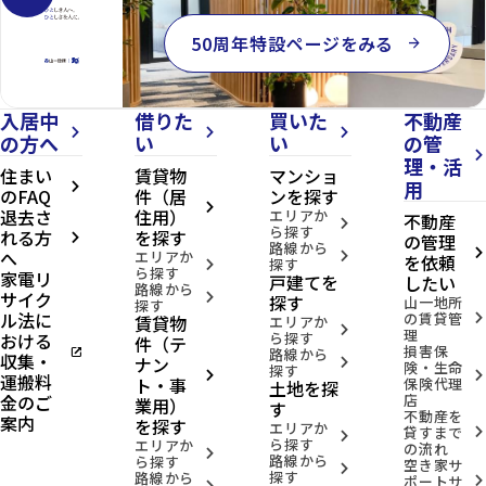
50周年特設ページをみる
arrow_forward
入居中
借りた
買いた
不動産
arrow_forward_ios
arrow_forward_ios
arrow_forward_ios
の方へ
い
い
の管
arrow_forward_ios
理・活
住まい
賃貸物
マンショ
用
arrow_forward_ios
のFAQ
件（居
ンを探す
arrow_forward_ios
退去さ
住用）
エリアか
不動産
arrow_forward_ios
ら探す
れる方
を探す
の管理
arrow_forward_ios
路線から
へ
arrow_forward_ios
エリアか
arrow_forward_ios
を依頼
探す
arrow_forward_ios
ら探す
家電リ
戸建てを
したい
路線から
サイク
arrow_forward_ios
探す
山一地所
探す
ル法に
の賃貸管
賃貸物
arrow_forward_ios
エリアか
arrow_forward_ios
理
おける
ら探す
件（テ
損害保
open_in_new
路線から
収集・
ナン
arrow_forward_ios
険・生命
探す
arrow_forward_ios
arrow_forward_ios
運搬料
ト・事
保険代理
土地を探
金のご
店
業用）
す
不動産を
案内
を探す
エリアか
貸すまで
arrow_forward_ios
arrow_forward_ios
ら探す
エリアか
の流れ
arrow_forward_ios
路線から
ら探す
空き家サ
arrow_forward_ios
探す
路線から
ポートサ
arrow_forward_ios
arrow_forward_ios