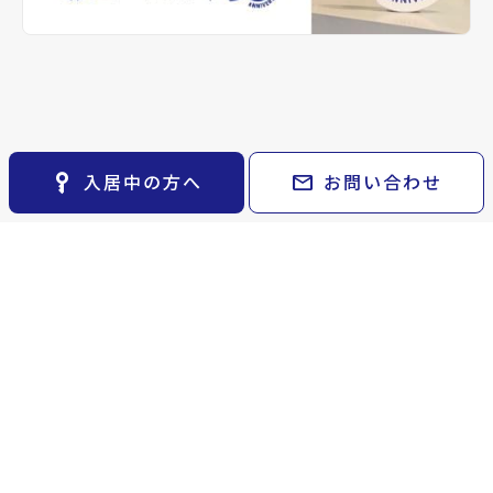
keyboard_arrow_right
貸会議室
keyboard_arrow_right
CM紹介
open_in_new
月極駐車場
keyboard_arrow_right
space_dashboard
train
採用情報
エリアから探す
路線から探す
keyboard_arrow_right
お気に入り
物件
keyboard_arrow_right
key_vertical
mail
入居中の方へ
お問い合わせ
検索条件
keyboard_arrow_right
閲覧履歴
keyboard_arrow_right
keyboard_arrow_right
マイホームを考え始めたら
keyboard_arrow_right
ご購入の流れ・諸費用