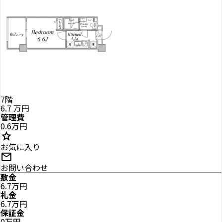
7階
6.7
万円
管理費
0.6万円
star
お気に入り
mail
お問い合わせ
敷金
6.7万円
礼金
6.7万円
保証金
0万円