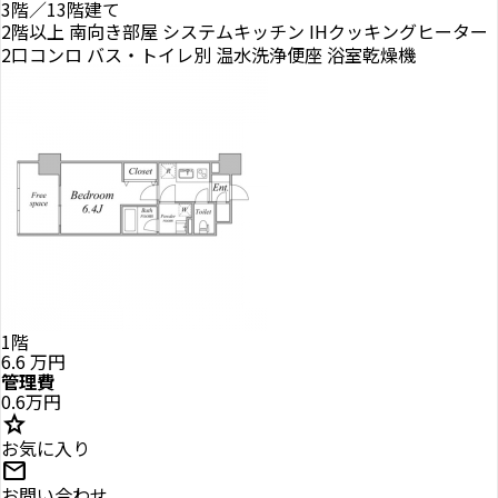
3階／13階建て
2階以上
南向き部屋
システムキッチン
IHクッキングヒーター
2口コンロ
バス・トイレ別
温水洗浄便座
浴室乾燥機
1階
6.6
万円
管理費
0.6万円
star
お気に入り
mail
お問い合わせ