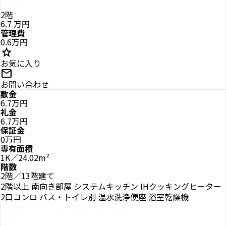
2階
6.7
万円
管理費
0.6万円
star
お気に入り
mail
お問い合わせ
敷金
6.7万円
礼金
6.7万円
保証金
0万円
専有面積
1K／24.02m²
階数
2階／13階建て
2階以上
南向き部屋
システムキッチン
IHクッキングヒーター
2口コンロ
バス・トイレ別
温水洗浄便座
浴室乾燥機