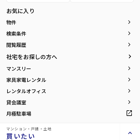
location_on
グーグルマップでみる
open_in_new
お気に入り
keyboard_arrow_right
物件
紹介動画
Introduction video
keyboard_arrow_right
検索条件
keyboard_arrow_right
閲覧履歴
keyboard_arrow_right
社宅をお探しの方へ
keyboard_arrow_right
マンスリー
keyboard_arrow_right
家具家電レンタル
keyboard_arrow_right
レンタルオフィス
keyboard_arrow_right
貸会議室
open_in_new
月極駐車場
マンション・戸建・土地
keyboard_arrow_up
買いたい