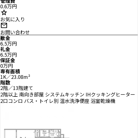
管理費
0.6万円
star
お気に入り
mail
お問い合わせ
敷金
6.5万円
礼金
6.5万円
保証金
0万円
専有面積
1K／23.08m²
階数
2階／13階建て
2階以上
南向き部屋
システムキッチン
IHクッキングヒーター
2口コンロ
バス・トイレ別
温水洗浄便座
浴室乾燥機