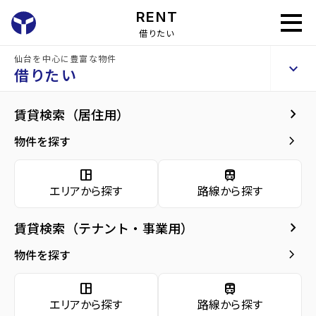
RENT
借りたい
仙台を中心に豊富な物件
GRANDIA卸町
keyboard_arrow_up
賃貸マンション
借りたい
keyboard_arrow_right
建物概要
keyboard_arrow_right
賃貸検索（居住用）
home
仙台の賃貸お部屋探し
仙台市若林区の賃貸
卸町駅宮城)の賃貸
GR
arrow_forward
建物概要
keyboard_arrow_right
物件を探す
GRANDIA卸町
arrow_forward
現在募集中の物件
space_dashboard
train
エリアから探す
路線から探す
arrow_forward
共用部
種別／構造
賃貸マンション／RC(鉄筋コンクリート)
keyboard_arrow_right
賃貸検索（テナント・事業用）
arrow_forward
地図・周辺環境
アクセス
仙台市地下鉄東西線/卸町駅 徒歩1分
keyboard_arrow_right
物件を探す
仙石線/宮城野原駅 徒歩29分
仙石線/陸前原ノ町駅 徒歩32分
space_dashboard
train
エリアから探す
路線から探す
所在地
宮城県仙台市若林区大和町5丁目