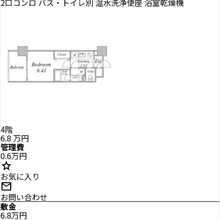
2口コンロ
バス・トイレ別
温水洗浄便座
浴室乾燥機
4階
6.8
万円
管理費
0.6万円
star
お気に入り
mail
お問い合わせ
敷金
6.8万円