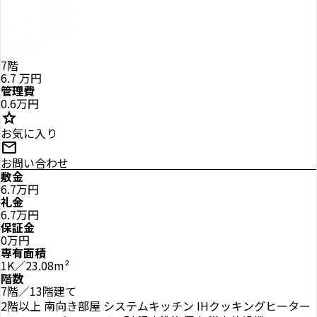
7階
6.7
万円
管理費
0.6万円
star
お気に入り
mail
お問い合わせ
敷金
6.7万円
礼金
6.7万円
保証金
0万円
専有面積
1K／23.08m²
階数
7階／13階建て
2階以上
南向き部屋
システムキッチン
IHクッキングヒーター