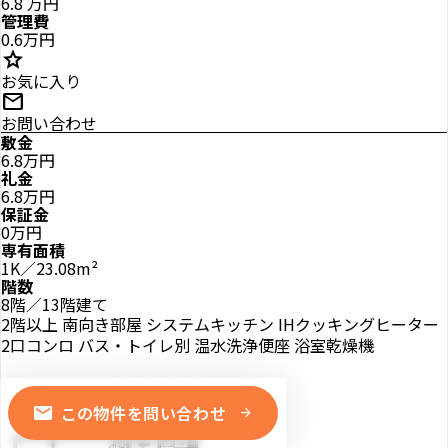
6.8
万円
管理費
0.6万円
star
お気に入り
mail
お問い合わせ
敷金
6.8万円
礼金
6.8万円
保証金
0万円
専有面積
1K／23.08m²
階数
8階／13階建て
2階以上
南向き部屋
システムキッチン
IHクッキングヒーター
2口コンロ
バス・トイレ別
温水洗浄便座
浴室乾燥機
mail
この物件を問い合わせ
arrow_forward