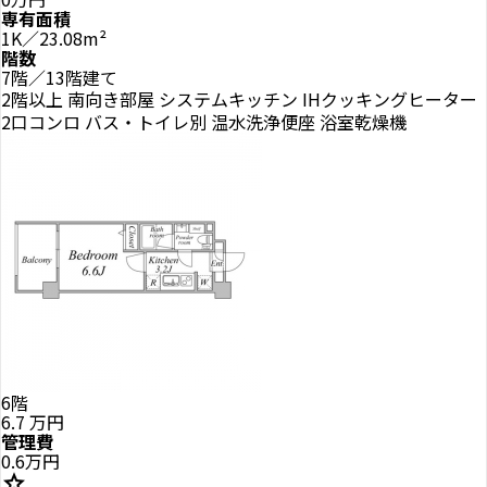
専有面積
1K／23.08m²
階数
7階／13階建て
2階以上
南向き部屋
システムキッチン
IHクッキングヒーター
2口コンロ
バス・トイレ別
温水洗浄便座
浴室乾燥機
6階
6.7
万円
管理費
0.6万円
star