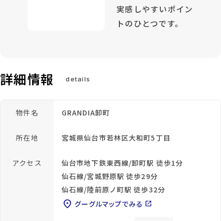
実感しやすいポイン
トのひとつです。
詳細情報
details
物件名
GRANDIA卸町
所在地
宮城県仙台市若林区大和町5丁目
アクセス
仙台市地下鉄東西線/卸町駅 徒歩1分
仙石線/宮城野原駅 徒歩29分
仙石線/陸前原ノ町駅 徒歩32分
location_on
グーグルマップでみる
open_in_new