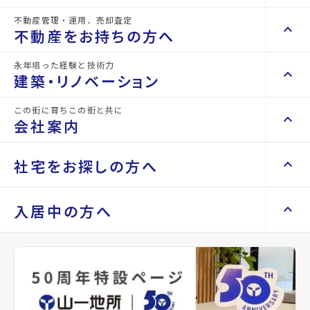
不動産管理・運用、売却査定
keyboard_arrow_right
keyboard_arrow_up
不動産を買いたい方へ
不動産をお持ちの方へ
keyboard_arrow_right
マンションを探す
永年培った経験と技術力
keyboard_arrow_right
keyboard_arrow_up
不動産をお持ちの方へ
建築・リノベーション
space_dashboard
train
keyboard_arrow_right
不動産の管理を依頼したい
エリアから探す
路線から探す
この街に育ちこの街と共に
keyboard_arrow_right
keyboard_arrow_up
建築・リノベーション
会社案内
山一地所の賃貸管理
keyboard_arrow_right
keyboard_arrow_right
戸建てを探す
損害保険・生命保険代理店
keyboard_arrow_right
keyboard_arrow_right
施工事例
不動産を貸すまでの流れ
keyboard_arrow_right
keyboard_arrow_right
keyboard_arrow_up
会社案内
社宅をお探しの方へ
keyboard_arrow_right
Renotta（リノッタ）
space_dashboard
train
空き家サポートサービス
keyboard_arrow_right
エリアから探す
路線から探す
空き地サポートサービス
keyboard_arrow_right
keyboard_arrow_right
代表挨拶
keyboard_arrow_right
keyboard_arrow_up
社宅をお探しの方へ
入居中の方へ
keyboard_arrow_right
不動産を売却したい
keyboard_arrow_right
会社概要・沿革
keyboard_arrow_right
土地を探す
keyboard_arrow_right
マンスリーマンション
keyboard_arrow_right
買い取りサービス
店舗紹介
keyboard_arrow_right
keyboard_arrow_right
住まいのFAQ
買取リースバック
space_dashboard
train
keyboard_arrow_right
keyboard_arrow_right
家具家電レンタル
keyboard_arrow_right
山一地所と仙台
エリアから探す
路線から探す
keyboard_arrow_right
相続相談をしたい
keyboard_arrow_right
退去される方へ
keyboard_arrow_right
レンタルオフィス
keyboard_arrow_right
パーパス
keyboard_arrow_right
不動産に投資したい
keyboard_arrow_right
事業用・投資用を探す
※準備中 住まいのしおり（PDF）