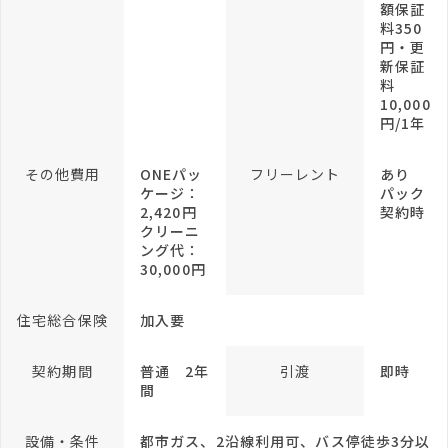
額保証
料350
円・更
新保証
料
10,000
円/1年
その他費用
ONEパッ
フリーレント
あり
ケージ：
パック
2,420円
契約時
クリーニ
ング代：
30,000円
住宅総合保険
加入要
契約期間
普通 2年
引渡
即時
間
設備・条件
都市ガス、2沿線利用可、バス停徒歩3分以