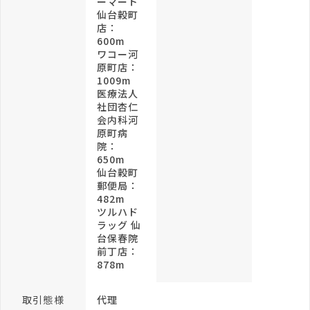
ーマート
仙台穀町
店：
600m
ワコー河
原町店：
1009m
医療法人
社団杏仁
会内科河
原町病
院：
650m
仙台穀町
郵便局：
482m
ツルハド
ラッグ 仙
台保春院
前丁店：
878m
取引態様
代理