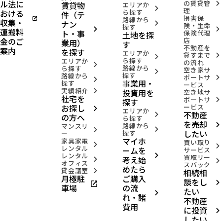
ル法に
の賃貸管
賃貸物
arrow_forward_ios
エリアか
arrow_forward_ios
理
おける
ら探す
件（テ
損害保
open_in_new
路線から
収集・
ナン
arrow_forward_ios
険・生命
探す
arrow_forward_ios
arrow_forward_ios
運搬料
ト・事
保険代理
土地を探
金のご
店
業用）
す
不動産を
案内
を探す
エリアか
貸すまで
arrow_forward_ios
arrow_forward_ios
ら探す
エリアか
の流れ
arrow_forward_ios
路線から
ら探す
空き家サ
arrow_forward_ios
探す
路線から
ポートサ
arrow_forward_ios
arrow_forward_ios
事業用・
探す
ービス
実績紹介
投資用を
arrow_forward_ios
空き地サ
社宅を
ポートサ
arrow_forward_ios
探す
お探し
ービス
arrow_forward_ios
エリアか
不動産
arrow_forward_ios
の方へ
ら探す
を売却
路線から
arrow_forward_ios
マンスリ
arrow_forward_ios
arrow_forward_ios
したい
探す
ー
マイホ
家具家電
買い取り
arrow_forward_ios
arrow_forward_ios
レンタル
ームを
サービス
レンタル
arrow_forward_ios
買取リー
考え始
arrow_forward_ios
arrow_forward_ios
オフィス
スバック
めたら
貸会議室
相続相
arrow_forward_ios
月極駐
ご購入
談をし
open_in_new
arrow_forward_ios
車場
の流
たい
arrow_forward_ios
れ・諸
不動産
費用
に投資
arrow_forward_ios
したい