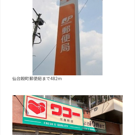
仙台穀町郵便局まで482m