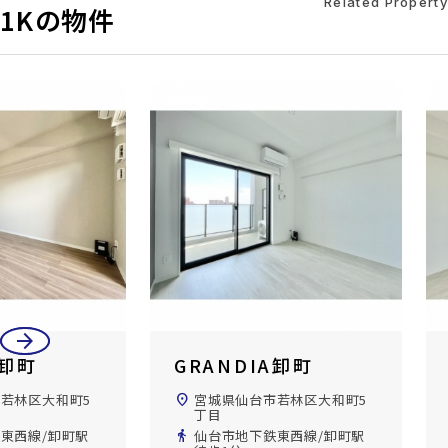
Related Property
1Kの物件
arrow_back
arrow_forward
IA卸町
GRANDIA卸町
市若林区大和町5
location_on
宮城県仙台市若林区大和町5
丁目
鉄東西線/卸町駅
directions_walk
仙台市地下鉄東西線/卸町駅