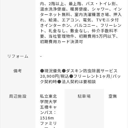
内、2階以上、最上階、バス・トイレ別、
温水洗浄便座、暖房便座、シャワー、イン
ターネット無料、室内洗濯機置き場、押入
れ、給湯、エアコン、電気、TVモニタ付
きインターホン、バルコニー、フリーレン
ト、礼金なし、敷金なし、仲介手数料不
要、当社管理物件、初期費用5万円以下、
初期費用カード決済可
リフォーム
-
備考
●現況優先●ダスキン防虫除菌サービス
20,900円/税込●フリーレント1ヶ月/パッ
ク契約時●法人契約は要相談
周辺施設
私立東北
駐車場
空無
学院大学
五橋キャ
ンパス：
1516m
ファミリ