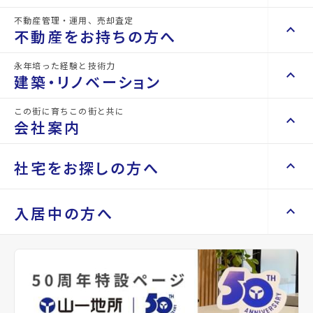
不動産管理・運用、売却査定
keyboard_arrow_right
keyboard_arrow_up
不動産を買いたい方へ
詳細情報
不動産をお持ちの方へ
details
keyboard_arrow_right
マンションを探す
永年培った経験と技術力
keyboard_arrow_right
keyboard_arrow_up
不動産をお持ちの方へ
建築・リノベーション
物件名
ハイツジョイ
space_dashboard
train
keyboard_arrow_right
不動産の管理を依頼したい
エリアから探す
路線から探す
この街に育ちこの街と共に
keyboard_arrow_right
keyboard_arrow_up
建築・リノベーション
所在地
宮城県仙台市若林区五十人町
会社案内
山一地所の賃貸管理
keyboard_arrow_right
keyboard_arrow_right
戸建てを探す
損害保険・生命保険代理店
keyboard_arrow_right
keyboard_arrow_right
施工事例
アクセス
仙台市地下鉄東西線/連坊駅 徒歩11分
不動産を貸すまでの流れ
keyboard_arrow_right
keyboard_arrow_right
keyboard_arrow_up
会社案内
社宅をお探しの方へ
keyboard_arrow_right
Renotta（リノッタ）
space_dashboard
train
空き家サポートサービス
仙台市地下鉄南北線/愛宕橋駅 徒歩15分
keyboard_arrow_right
エリアから探す
路線から探す
空き地サポートサービス
keyboard_arrow_right
keyboard_arrow_right
代表挨拶
仙台市営バス バス停『三百人町西』から
徒歩3分
keyboard_arrow_right
keyboard_arrow_up
社宅をお探しの方へ
入居中の方へ
keyboard_arrow_right
不動産を売却したい
keyboard_arrow_right
会社概要・沿革
keyboard_arrow_right
土地を探す
location_on
グーグルマップでみる
open_in_new
keyboard_arrow_right
マンスリーマンション
keyboard_arrow_right
買い取りサービス
店舗紹介
keyboard_arrow_right
keyboard_arrow_right
住まいのFAQ
買取リースバック
space_dashboard
train
keyboard_arrow_right
keyboard_arrow_right
家具家電レンタル
種別
賃貸アパ
築年月
1989
keyboard_arrow_right
山一地所と仙台
エリアから探す
路線から探す
ート
年11月
keyboard_arrow_right
相続相談をしたい
keyboard_arrow_right
退去される方へ
keyboard_arrow_right
レンタルオフィス
keyboard_arrow_right
パーパス
keyboard_arrow_right
不動産に投資したい
keyboard_arrow_right
事業用・投資用を探す
※準備中 住まいのしおり（PDF）
間取り
1K
間取り内訳
洋室 8