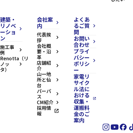
建築・
会社案
よくあ
arrow_forward_ios
リノベ
内
るご質
arrow_forward_ios
arrow_forward_ios
ーショ
問
代表挨
ン
お問い
arrow_forward_ios
拶
arrow_forward_ios
合わせ
会社概
施工事
プライ
arrow_forward_ios
要・沿
例
arrow_forward_ios
革
バシー
Renotta（リ
arrow_forward_ios
店舗紹
ポリシ
ノッ
arrow_forward_ios
arrow_forward_ios
介
タ）
ー
山一地
家電リ
所と仙
arrow_forward_ios
サイク
台
ル法に
パーパ
おける
arrow_forward_ios
ス
open_in_new
収集・
CM紹介
arrow_forward_ios
運搬料
採用情
open_in_new
報
金のご
案内