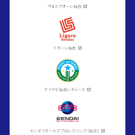
ヴォスクオーレ仙台
open_in_new
リガーレ仙台
open_in_new
マイナビ仙台レディース
open_in_new
センダイガールズプロレスリング（仙女）
open_in_new