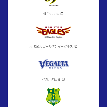
仙台89ERS
open_in_new
東北楽天ゴールデンイーグルス
open_in_new
ベガルタ仙台
open_in_new