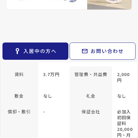
keyboard_arrow_right
貸会議室
keyboard_arrow_right
CM紹介
帖
open_in_new
月極駐車場
keyboard_arrow_right
space_dashboard
train
採用情報
エリアから探す
路線から探す
専有面積
24m²
keyboard_arrow_right
お気に入り
方位
西向き
構造
軽量鉄
骨
物件
keyboard_arrow_right
key_vertical
mail
入居中の方へ
お問い合わせ
検索条件
keyboard_arrow_right
所在階/階建
2階／地上2階
閲覧履歴
keyboard_arrow_right
keyboard_arrow_right
マイホームを考え始めたら
賃料
3.7万円
管理費・共益費
2,000
円
keyboard_arrow_right
ご購入の流れ・諸費用
敷金
なし
礼金
なし
償却・敷引
-
保証会社
必加入
初回保
証料
20,000
円・月