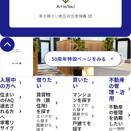
東北障がい者芸術支援機構
open_in_new
keyboard_arrow_up
50周年特設ページをみる
arrow_forward
入居中
借りた
買いた
不動産
arrow_forward_ios
arrow_forward_ios
arrow_forward_ios
の方へ
い
い
の管
arrow_forward_ios
理・活
住まい
賃貸物
マンショ
用
arrow_forward_ios
のFAQ
件（居
ンを探す
arrow_forward_ios
退去さ
住用）
エリアか
不動産
arrow_forward_ios
ら探す
れる方
を探す
の管理
arrow_forward_ios
路線から
へ
arrow_forward_ios
エリアか
arrow_forward_ios
を依頼
探す
arrow_forward_ios
ら探す
家電リ
戸建てを
したい
路線から
サイク
arrow_forward_ios
探す
山一地所
探す