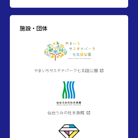
施設・団体
やまいちサステナパーク七北田公園
open_in_new
仙台うみの杜水族館
open_in_new