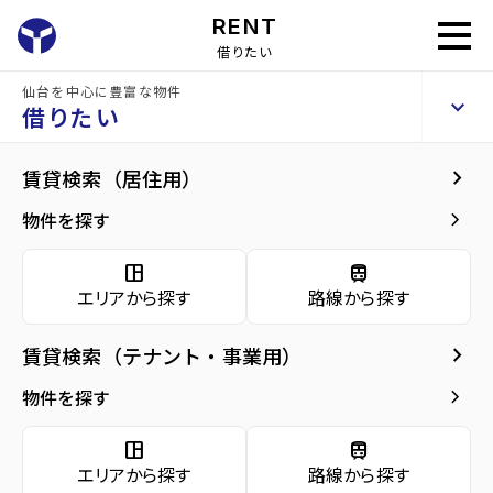
RENT
借りたい
仙台を中心に豊富な物件
ハイツジョイ
keyboard_arrow_up
賃貸アパート
借りたい
keyboard_arrow_right
現在募集中の物件
keyboard_arrow_right
賃貸検索（居住用）
home
仙台の賃貸お部屋探し
仙台市若林区の賃貸
連坊駅の賃貸
ハイツジ
arrow_forward
建物概要
keyboard_arrow_right
物件を探す
ハイツジョイ 2階
arrow_forward
現在募集中の物件
3.7
space_dashboard
train
万円
管理費・共益費
2,000円
エリアから探す
路線から探す
arrow_forward
共用部
敷金
0万円
礼金
0万円
keyboard_arrow_right
賃貸検索（テナント・事業用）
arrow_forward
地図・周辺環境
keyboard_arrow_right
間取り
1K／24.00m²
物件を探す
arrow_forward
お問い合わせ
space_dashboard
train
階数
2階／2階建て
エリアから探す
路線から探す