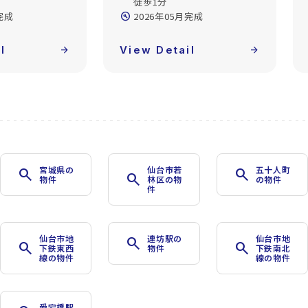
徒歩1分
5月完成
build_circle
2026年05月完成
ail
arrow_forward
View Detail
arrow_forward
宮城県の
仙台市若
五十人町
search
search
search
物件
林区の物
の物件
件
仙台市地
連坊駅の
仙台市地
search
search
search
下鉄東西
物件
下鉄南北
線の物件
線の物件
愛宕橋駅