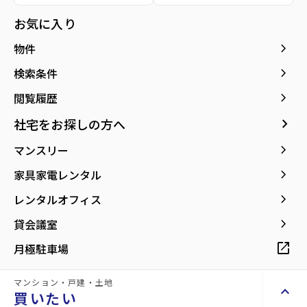
種別／構造
賃貸アパート／軽量鉄骨
お気に入り
アクセス
仙台市地下鉄東西線/連坊駅 徒歩11分
keyboard_arrow_right
物件
仙台市地下鉄南北線/愛宕橋駅 徒歩15分
仙台市営バス バス停『三百人町西』から徒
keyboard_arrow_right
検索条件
歩3分
keyboard_arrow_right
閲覧履歴
所在地
宮城県仙台市若林区五十人町
keyboard_arrow_right
社宅をお探しの方へ
location_on
グーグルマップでみる
open_in_new
keyboard_arrow_right
マンスリー
築年月
1989年11月
keyboard_arrow_right
家具家電レンタル
keyboard_arrow_right
レンタルオフィス
keyboard_arrow_right
貸会議室
open_in_new
月極駐車場
【山一地所の『初期費用5万円パック』対
象物件】
マンション・戸建・土地
keyboard_arrow_up
買いたい