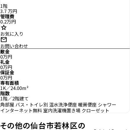
1階
3.7
万円
管理費
0.2万円
star
お気に入り
mail
お問い合わせ
敷金
0万円
礼金
0万円
保証金
0万円
専有面積
1K／24.00m²
階数
1階／2階建て
角部屋
バス・トイレ別
温水洗浄便座
暖房便座
シャワー
インターネット無料
室内洗濯機置き場
クローゼット
その他の仙台市若林区の