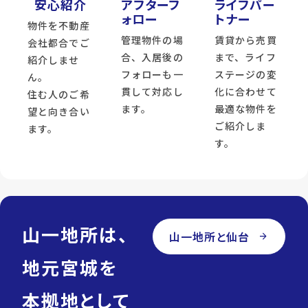
安心紹介
アフターフ
ライフパー
ォロー
トナー
物件を不動産
管理物件の場
賃貸から売買
会社都合でご
合、入居後の
まで、ライフ
紹介しませ
フォローも一
ステージの変
ん。
貫して対応し
化に合わせて
住む人のご希
ます。
最適な物件を
望と向き合い
ご紹介しま
ます。
す。
山一地所は、
山一地所と仙台
arrow_forward
地元宮城を
本拠地として