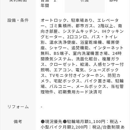
年間
設備・条件
オートロック、駐車場あり、エレベータ
ー、ゴミ集積所、都市ガス、2階以上、南
向き部屋、システムキッチン、IHクッキン
グヒーター、2口コンロ、バス・トイレ
別、温水洗浄便座、浴室乾燥機、暖房便
座、シャワー、追焚機能、インターネット
無料、BS端子、室内洗濯機置き場、24時
間換気システム、洗面化粧台、複層ガラ
ス、クローゼット、給湯、人感センサー付
照明、エアコン、電気、シューズボック
ス、TVモニタ付きインターホン、防犯カ
メラ、宅配ボックス、バイク置き場、駐輪
場、バルコニー、メールボックス、当社管
理物件、初期費用カード決済可
リフォーム
-
備考
●現況優先●駐輪場月額1,100円：税込・
小型バイク月額2,200円：税込/台数制限あ