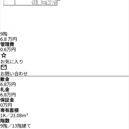
9階
6.8
万円
管理費
0.6万円
star
お気に入り
mail
お問い合わせ
敷金
6.8万円
礼金
6.8万円
保証金
0万円
専有面積
1K／23.08m²
階数
9階／13階建て