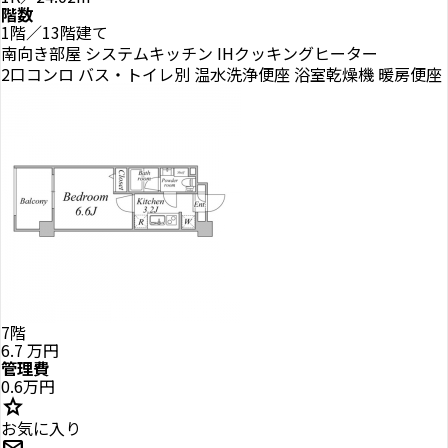
階数
1階／13階建て
南向き部屋
システムキッチン
IHクッキングヒーター
2口コンロ
バス・トイレ別
温水洗浄便座
浴室乾燥機
暖房便座
7階
6.7
万円
管理費
0.6万円
star
お気に入り