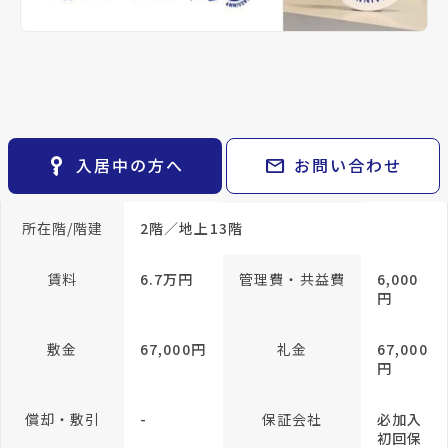
keyboard_arrow_right
貸会議室
keyboard_arrow_right
CM紹介
帖
open_in_new
月極駐車場
keyboard_arrow_right
space_dashboard
train
採用情報
エリアから探す
路線から探す
専有面積
24.02m²
keyboard_arrow_right
お気に入り
方位
南向き
構造
RC(鉄
筋コン
物件
keyboard_arrow_right
クリー
key_vertical
mail
入居中の方へ
お問い合わせ
検索条件
ト)
keyboard_arrow_right
閲覧履歴
keyboard_arrow_right
所在階/階建
2階／地上13階
keyboard_arrow_right
マイホームを考え始めたら
keyboard_arrow_right
ご購入の流れ・諸費用
賃料
6.7万円
管理費・共益費
6,000
円
敷金
67,000円
礼金
67,000
円
償却・敷引
-
保証会社
必加入
初回保