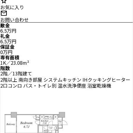
star
お気に入り
mail
お問い合わせ
敷金
6.5万円
礼金
6.5万円
保証金
0万円
専有面積
1K／23.08m²
階数
2階／13階建て
2階以上
南向き部屋
システムキッチン
IHクッキングヒーター
2口コンロ
バス・トイレ別
温水洗浄便座
浴室乾燥機