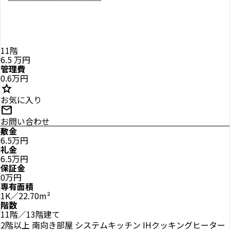
11階
6.5
万円
管理費
0.6万円
star
お気に入り
mail
お問い合わせ
敷金
6.5万円
礼金
6.5万円
保証金
0万円
専有面積
1K／22.70m²
階数
11階／13階建て
2階以上
南向き部屋
システムキッチン
IHクッキングヒーター