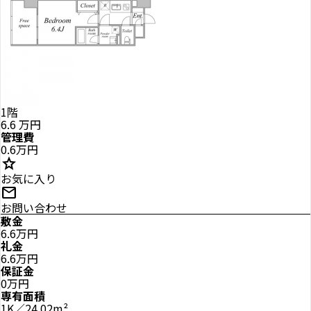
1階
6.6
万円
管理費
0.6万円
star
お気に入り
mail
お問い合わせ
敷金
6.6万円
礼金
6.6万円
保証金
0万円
専有面積
1K／24.02m²