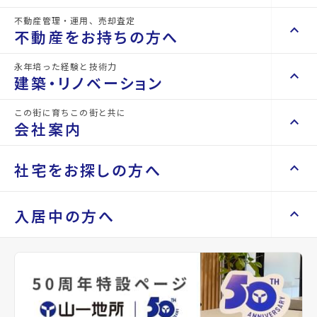
詳細情報
不動産管理・運用、売却査定
details
keyboard_arrow_right
keyboard_arrow_up
不動産を買いたい方へ
不動産をお持ちの方へ
keyboard_arrow_right
マンションを探す
永年培った経験と技術力
物件名
GRANDIA卸町
keyboard_arrow_right
keyboard_arrow_up
不動産をお持ちの方へ
建築・リノベーション
space_dashboard
train
keyboard_arrow_right
不動産の管理を依頼したい
エリアから探す
路線から探す
所在地
宮城県仙台市若林区大和町5丁目
この街に育ちこの街と共に
keyboard_arrow_right
keyboard_arrow_up
建築・リノベーション
会社案内
山一地所の賃貸管理
keyboard_arrow_right
keyboard_arrow_right
戸建てを探す
アクセス
仙台市地下鉄東西線/卸町駅 徒歩1分
損害保険・生命保険代理店
keyboard_arrow_right
keyboard_arrow_right
施工事例
不動産を貸すまでの流れ
keyboard_arrow_right
仙石線/宮城野原駅 徒歩29分
keyboard_arrow_right
keyboard_arrow_up
会社案内
社宅をお探しの方へ
keyboard_arrow_right
Renotta（リノッタ）
space_dashboard
train
空き家サポートサービス
keyboard_arrow_right
仙石線/陸前原ノ町駅 徒歩32分
エリアから探す
路線から探す
空き地サポートサービス
keyboard_arrow_right
keyboard_arrow_right
代表挨拶
location_on
グーグルマップでみる
open_in_new
keyboard_arrow_right
keyboard_arrow_up
社宅をお探しの方へ
入居中の方へ
keyboard_arrow_right
不動産を売却したい
keyboard_arrow_right
会社概要・沿革
keyboard_arrow_right
土地を探す
keyboard_arrow_right
マンスリーマンション
種別
賃貸マン
築年月
2026年
keyboard_arrow_right
買い取りサービス
店舗紹介
keyboard_arrow_right
ション
05月
keyboard_arrow_right
住まいのFAQ
買取リースバック
space_dashboard
train
keyboard_arrow_right
keyboard_arrow_right
家具家電レンタル
keyboard_arrow_right
山一地所と仙台
エリアから探す
路線から探す
keyboard_arrow_right
相続相談をしたい
keyboard_arrow_right
退去される方へ
間取り
1K
間取り内訳
洋室
keyboard_arrow_right
レンタルオフィス
keyboard_arrow_right
パーパス
6.4 帖
keyboard_arrow_right
不動産に投資したい
keyboard_arrow_right
事業用・投資用を探す
※準備中 住まいのしおり（PDF）
K 2.5