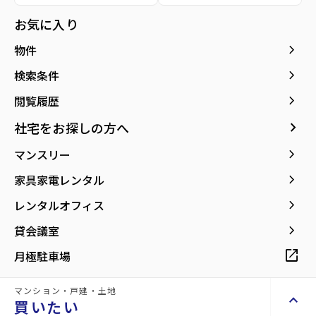
種別／構造
賃貸マンション／RC(鉄筋コンクリート)
お気に入り
アクセス
仙台市地下鉄東西線/卸町駅 徒歩1分
keyboard_arrow_right
物件
仙石線/宮城野原駅 徒歩29分
仙石線/陸前原ノ町駅 徒歩32分
keyboard_arrow_right
検索条件
keyboard_arrow_right
閲覧履歴
所在地
宮城県仙台市若林区大和町5丁目
location_on
グーグルマップでみる
open_in_new
keyboard_arrow_right
社宅をお探しの方へ
keyboard_arrow_right
マンスリー
築年月
2026年05月
keyboard_arrow_right
家具家電レンタル
keyboard_arrow_right
レンタルオフィス
keyboard_arrow_right
貸会議室
【卸町駅徒歩1分！お買い物便利、車移動
open_in_new
月極駐車場
も快適な駅前生活】
マンション・戸建・土地
keyboard_arrow_up
買いたい