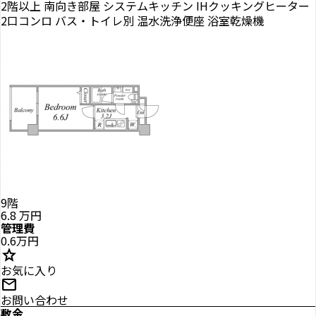
2階以上
南向き部屋
システムキッチン
IHクッキングヒーター
2口コンロ
バス・トイレ別
温水洗浄便座
浴室乾燥機
9階
6.8
万円
管理費
0.6万円
star
お気に入り
mail
お問い合わせ
敷金