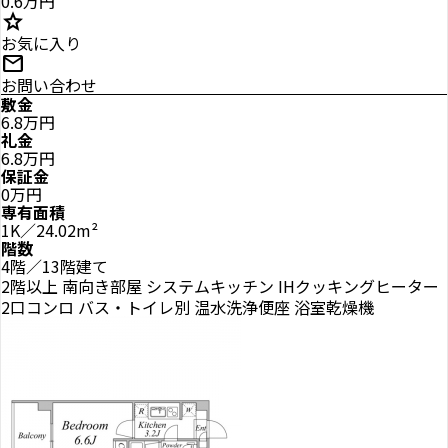
0.6万円
star
お気に入り
mail
お問い合わせ
敷金
6.8万円
礼金
6.8万円
保証金
0万円
専有面積
1K／24.02m²
階数
4階／13階建て
2階以上
南向き部屋
システムキッチン
IHクッキングヒーター
2口コンロ
バス・トイレ別
温水洗浄便座
浴室乾燥機