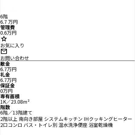
6階
6.7
万円
管理費
0.6万円
star
お気に入り
mail
お問い合わせ
敷金
6.7万円
礼金
6.7万円
保証金
0万円
専有面積
1K／23.08m²
階数
6階／13階建て
2階以上
南向き部屋
システムキッチン
IHクッキングヒーター
2口コンロ
バス・トイレ別
温水洗浄便座
浴室乾燥機