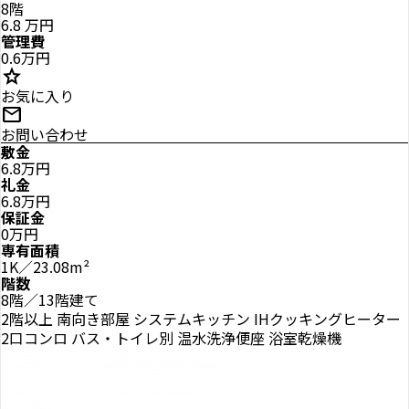
8階
6.8
万円
管理費
0.6万円
star
お気に入り
mail
お問い合わせ
敷金
6.8万円
礼金
6.8万円
保証金
0万円
専有面積
1K／23.08m²
階数
8階／13階建て
2階以上
南向き部屋
システムキッチン
IHクッキングヒーター
2口コンロ
バス・トイレ別
温水洗浄便座
浴室乾燥機