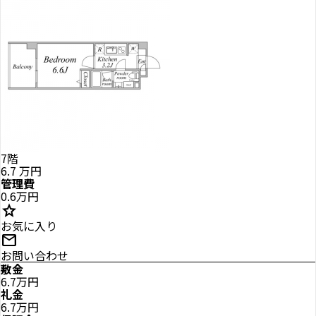
7階
6.7
万円
管理費
0.6万円
star
お気に入り
mail
お問い合わせ
敷金
6.7万円
礼金
6.7万円