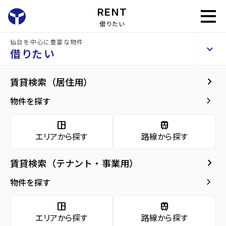
RENT
借りたい
仙台を中心に豊富な物件
GRANDIA卸町
keyboard_arrow_up
賃貸マンション
借りたい
keyboard_arrow_right
現在募集中の物件
keyboard_arrow_right
賃貸検索（居住用）
home
仙台の賃貸お部屋探し
仙台市若林区の賃貸
卸町駅の賃貸
GRANDI
arrow_forward
建物概要
keyboard_arrow_right
物件を探す
GRANDIA卸町 2階
arrow_forward
現在募集中の物件
6.7
space_dashboard
train
万円
管理費・共益費
6,000円
エリアから探す
路線から探す
arrow_forward
共用部
敷金
6.7万円
礼金
6.7万円
keyboard_arrow_right
賃貸検索（テナント・事業用）
arrow_forward
地図・周辺環境
keyboard_arrow_right
間取り
1K／24.02m²
物件を探す
arrow_forward
お問い合わせ
space_dashboard
train
階数
2階／13階建て
エリアから探す
路線から探す