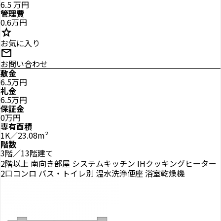
6.5
万円
管理費
0.6万円
star
お気に入り
mail
お問い合わせ
敷金
6.5万円
礼金
6.5万円
保証金
0万円
専有面積
1K／23.08m²
階数
3階／13階建て
2階以上
南向き部屋
システムキッチン
IHクッキングヒーター
2口コンロ
バス・トイレ別
温水洗浄便座
浴室乾燥機