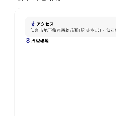
directions_walk
アクセス
仙台市地下鉄東西線/卸町駅 徒歩1分・仙石線
explore
周辺環境