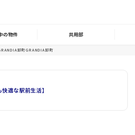
中の物件
共用部
GRANDIA卸町
GRANDIA卸町
も快適な駅前生活】