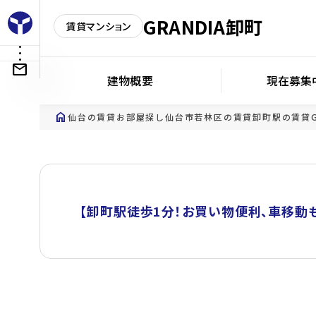
GRANDIA卸町
賃貸マンション
建物概要
現在募集
home
仙台の賃貸お部屋探し
仙台市若林区の賃貸
卸町駅の賃貸
【卸町駅徒歩1分！お買い物便利、車移動