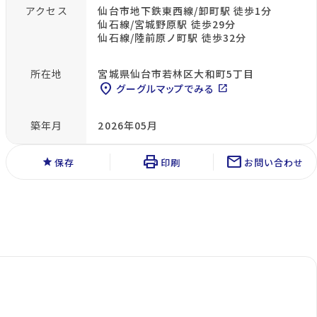
アクセス
仙台市地下鉄東西線/卸町駅 徒歩1分
仙石線/宮城野原駅 徒歩29分
仙石線/陸前原ノ町駅 徒歩32分
所在地
宮城県仙台市若林区大和町5丁目
location_on
グーグルマップでみる
open_in_new
築年月
2026年05月
print
mail
star
保存
印刷
お問い合わせ