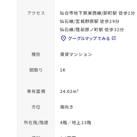
アクセス
仙台市地下鉄東西線/卸町駅 徒歩1分
仙石線/宮城野原駅 徒歩29分
仙石線/陸前原ノ町駅 徒歩32分
location_on
グーグルマップでみる
open_in_new
種別
賃貸マンション
間取り
1K
専有面積
24.02m²
方位
南向き
所在階/階建
4階／地上13階