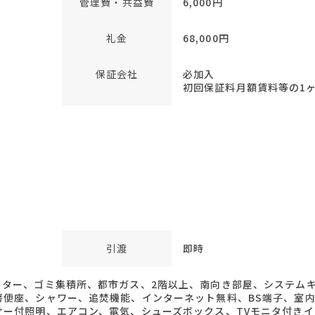
管理費・共益費
6,000円
礼金
68,000円
保証会社
必加入
初回保証料月額賃料等の1ヶ月
引渡
即時
ター、ゴミ集積所、都市ガス、2階以上、南向き部屋、システムキ
房便座、シャワー、追焚機能、インターネット無料、BS端子、室内
サー付照明、エアコン、電気、シューズボックス、TVモニタ付き