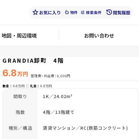
star
history
お気に入り
cottage
tune
閲覧履歴
物件
検索条件
地図・周辺環境
お問い合わせ
GRANDIA卸町 4階
6.8
万円
管理費・共益費
6,000円
敷金
6.8万円
礼金
6.8万円
間取り
1K／24.02m²
階数
4階／13階建て
種別／構造
賃貸マンション／RC(鉄筋コンクリート)