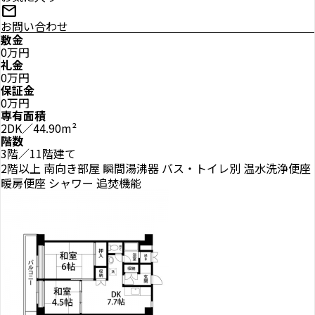
mail
お問い合わせ
敷金
0万円
礼金
0万円
保証金
0万円
専有面積
2DK／44.90m²
階数
3階／11階建て
2階以上
南向き部屋
瞬間湯沸器
バス・トイレ別
温水洗浄便座
暖房便座
シャワー
追焚機能