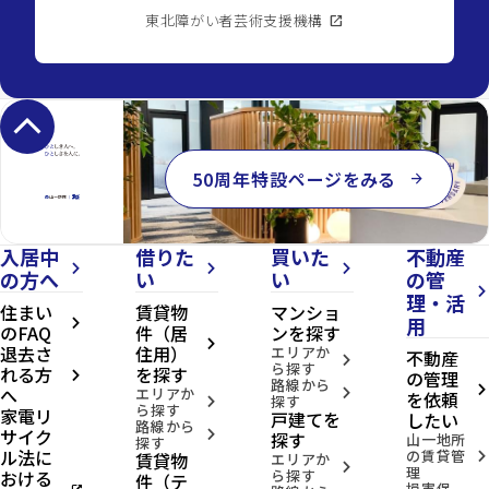
東北障がい者芸術支援機構
open_in_new
keyboard_arrow_up
50周年特設ページをみる
arrow_forward
入居中
借りた
買いた
不動産
arrow_forward_ios
arrow_forward_ios
arrow_forward_ios
の方へ
い
い
の管
arrow_forward_ios
理・活
住まい
賃貸物
マンショ
用
arrow_forward_ios
のFAQ
件（居
ンを探す
arrow_forward_ios
退去さ
住用）
エリアか
不動産
arrow_forward_ios
ら探す
れる方
を探す
の管理
arrow_forward_ios
路線から
へ
arrow_forward_ios
エリアか
arrow_forward_ios
を依頼
探す
arrow_forward_ios
ら探す
家電リ
戸建てを
したい
路線から
サイク
arrow_forward_ios
探す
山一地所
探す
ル法に
の賃貸管
賃貸物
arrow_forward_ios
エリアか
arrow_forward_ios
理
おける
ら探す
件（テ
損害保