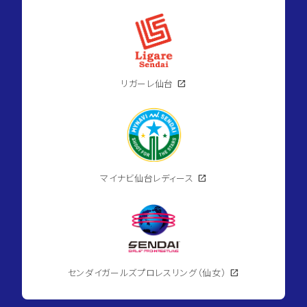
リガーレ仙台
open_in_new
マイナビ仙台レディース
open_in_new
センダイガールズプロレスリング（仙女）
open_in_new