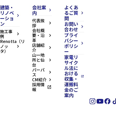
建築・
会社案
よくあ
arrow_forward_ios
リノベ
内
るご質
arrow_forward_ios
arrow_forward_ios
ーショ
問
代表挨
ン
お問い
arrow_forward_ios
拶
arrow_forward_ios
合わせ
会社概
施工事
プライ
arrow_forward_ios
要・沿
例
arrow_forward_ios
革
バシー
Renotta（リ
arrow_forward_ios
店舗紹
ポリシ
ノッ
arrow_forward_ios
arrow_forward_ios
介
タ）
ー
山一地
家電リ
所と仙
arrow_forward_ios
サイク
台
ル法に
パーパ
おける
arrow_forward_ios
ス
open_in_new
収集・
CM紹介
arrow_forward_ios
運搬料
採用情
open_in_new
報
金のご
案内