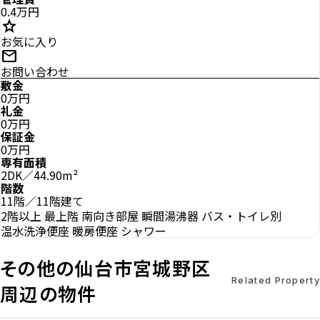
0.4万円
star
お気に入り
mail
お問い合わせ
敷金
0万円
礼金
0万円
保証金
0万円
専有面積
2DK／44.90m²
階数
11階／11階建て
2階以上
最上階
南向き部屋
瞬間湯沸器
バス・トイレ別
温水洗浄便座
暖房便座
シャワー
その他の仙台市宮城野区
Related Property
周辺の物件