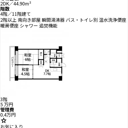
2DK／44.90m²
階数
4階／11階建て
2階以上
南向き部屋
瞬間湯沸器
バス・トイレ別
温水洗浄便座
暖房便座
シャワー
追焚機能
3階
5
万円
管理費
0.4万円
star
お気に入り