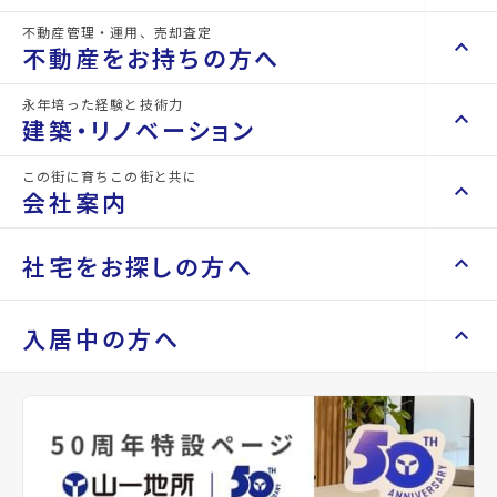
不動産管理・運用、売却査定
44.90m²
50000
4階
space_dashboard
currency_yen
arrow_forward
keyboard_arrow_right
keyboard_arrow_up
不動産を買いたい方へ
不動産をお持ちの方へ
44.90m²
50000
3階
space_dashboard
currency_yen
arrow_forward
keyboard_arrow_right
マンションを探す
永年培った経験と技術力
44.90m²
51000
5階
space_dashboard
currency_yen
arrow_forward
keyboard_arrow_right
keyboard_arrow_up
不動産をお持ちの方へ
建築・リノベーション
space_dashboard
train
44.90m²
52000
10階
space_dashboard
currency_yen
arrow_forward
keyboard_arrow_right
不動産の管理を依頼したい
エリアから探す
路線から探す
この街に育ちこの街と共に
44.90m²
53000
11階
space_dashboard
currency_yen
arrow_forward
keyboard_arrow_right
keyboard_arrow_up
建築・リノベーション
会社案内
山一地所の賃貸管理
keyboard_arrow_right
keyboard_arrow_right
戸建てを探す
損害保険・生命保険代理店
keyboard_arrow_right
keyboard_arrow_right
施工事例
print
mail
印刷
お問い合わせ
不動産を貸すまでの流れ
keyboard_arrow_right
keyboard_arrow_right
keyboard_arrow_up
会社案内
社宅をお探しの方へ
keyboard_arrow_right
Renotta（リノッタ）
space_dashboard
train
空き家サポートサービス
keyboard_arrow_right
エリアから探す
路線から探す
同じ建物で現在募集中
空き地サポートサービス
keyboard_arrow_right
keyboard_arrow_right
代表挨拶
keyboard_arrow_right
keyboard_arrow_up
社宅をお探しの方へ
入居中の方へ
Properties For Rent
keyboard_arrow_right
不動産を売却したい
の物件
keyboard_arrow_right
会社概要・沿革
keyboard_arrow_right
土地を探す
keyboard_arrow_right
マンスリーマンション
keyboard_arrow_right
買い取りサービス
店舗紹介
keyboard_arrow_right
keyboard_arrow_right
住まいのFAQ
買取リースバック
space_dashboard
train
keyboard_arrow_right
keyboard_arrow_right
家具家電レンタル
keyboard_arrow_right
山一地所と仙台
エリアから探す
路線から探す
keyboard_arrow_right
相続相談をしたい
keyboard_arrow_right
退去される方へ
keyboard_arrow_right
レンタルオフィス
keyboard_arrow_right
パーパス
keyboard_arrow_right
不動産に投資したい
keyboard_arrow_right
事業用・投資用を探す
※準備中 住まいのしおり（PDF）