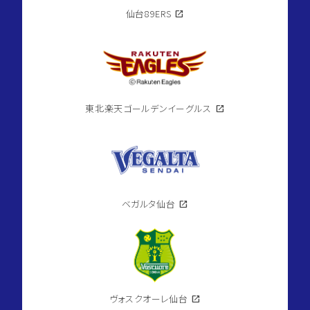
仙台89ERS
open_in_new
東北楽天ゴールデンイーグルス
open_in_new
ベガルタ仙台
open_in_new
ヴォスクオーレ仙台
open_in_new