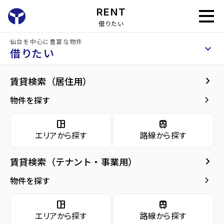
RENT
借りたい
仙台を中心に豊富な物件
仙台宮城野団地1号棟
keyboard_arrow_up
賃貸マンション
借りたい
keyboard_arrow_right
共用部
keyboard_arrow_right
賃貸検索（居住用）
home
仙台の賃貸お部屋探し
仙台市宮城野区の賃貸
卸町駅宮城)の賃貸
仙
arrow_forward
建物概要
keyboard_arrow_right
物件を探す
仙台宮城野団地1号棟
arrow_forward
現在募集中の物件
space_dashboard
train
エリアから探す
路線から探す
共用部
arrow_forward
共用部
keyboard_arrow_right
賃貸検索（テナント・事業用）
arrow_forward
地図・周辺環境
keyboard_arrow_right
物件を探す
space_dashboard
train
エリアから探す
路線から探す