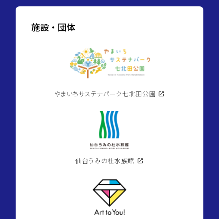
施設・団体
やまいちサステナパーク七北田公園
open_in_new
仙台うみの杜水族館
open_in_new