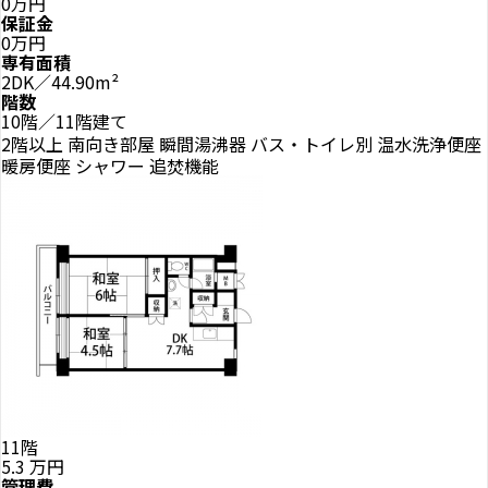
0万円
保証金
0万円
専有面積
2DK／44.90m²
階数
10階／11階建て
2階以上
南向き部屋
瞬間湯沸器
バス・トイレ別
温水洗浄便座
暖房便座
シャワー
追焚機能
11階
5.3
万円
管理費