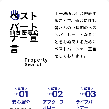
ベスト
front_hand
山一地所は仙台密着す
ることで、仙台に住む
パート
皆さんの中長期のベス
仙台密着の
ナー宣
トパートナーとなるこ
とをお約束するために
言
ベストパートナー宣言
をしております。
Property
Search
安心紹介
アフターフ
ライフパー
ォロー
トナー