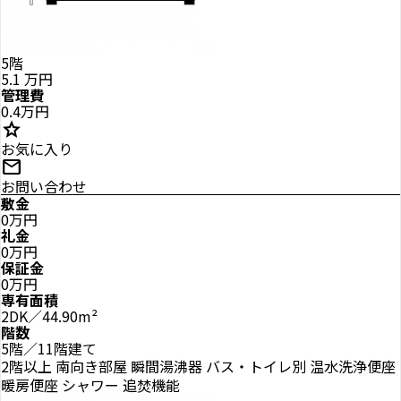
5階
5.1
万円
管理費
0.4万円
star
お気に入り
mail
お問い合わせ
敷金
0万円
礼金
0万円
保証金
0万円
専有面積
2DK／44.90m²
階数
5階／11階建て
2階以上
南向き部屋
瞬間湯沸器
バス・トイレ別
温水洗浄便座
暖房便座
シャワー
追焚機能