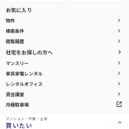
お気に入り
keyboard_arrow_right
物件
エントランス
その他共有部分
keyboard_arrow_right
検索条件
keyboard_arrow_right
閲覧履歴
種別／構造
賃貸マンション／RC(鉄筋コンクリート)
keyboard_arrow_right
社宅をお探しの方へ
keyboard_arrow_right
マンスリー
アクセス
仙台市地下鉄東西線/卸町駅 徒歩14分
仙台市営バス バス停『陸上自衛隊仙台駐屯
keyboard_arrow_right
家具家電レンタル
地前』から徒歩1分
仙石線/陸前原ノ町駅 徒歩16分
keyboard_arrow_right
レンタルオフィス
keyboard_arrow_right
貸会議室
所在地
宮城県仙台市宮城野区東宮城野
location_on
グーグルマップでみる
open_in_new
open_in_new
月極駐車場
マンション・戸建・土地
keyboard_arrow_up
買いたい
現在募集中の物件
arrow_forward