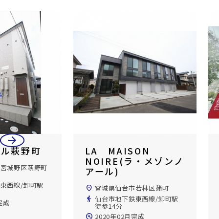
arrow_back
arrow_forward
イル萩野町
LA MAISON
NOIRE(ラ・メゾンノ
市宮城野区萩野町
アール)
東西線/卸町駅
location_on
宮城県仙台市若林区蒲町
directions_walk
仙台市地下鉄東西線/卸町駅
完成
徒歩14分
build_circle
2020年02月完成