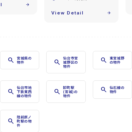
l
arrow_forward
View Detail
arrow_forward
宮城県の
仙台市宮
東宮城野
search
search
search
物件
城野区の
の物件
物件
仙台市地
卸町駅
仙石線の
search
search
search
下鉄東西
(宮城)の
物件
線の物件
物件
陸前原ノ
search
町駅の物
件