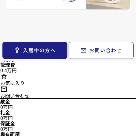
keyboard_arrow_right
貸会議室
keyboard_arrow_right
CM紹介
open_in_new
月極駐車場
keyboard_arrow_right
space_dashboard
train
採用情報
エリアから探す
路線から探す
keyboard_arrow_right
お気に入り
物件
keyboard_arrow_right
key_vertical
mail
入居中の方へ
お問い合わせ
4階
検索条件
keyboard_arrow_right
5
万円
閲覧履歴
keyboard_arrow_right
管理費
0.4万円
keyboard_arrow_right
マイホームを考え始めたら
star
お気に入り
keyboard_arrow_right
ご購入の流れ・諸費用
mail
お問い合わせ
敷金
0万円
礼金
0万円
保証金
0万円
専有面積