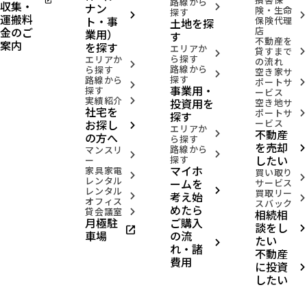
open_in_new
路線から
収集・
ナン
arrow_forward_ios
険・生命
探す
arrow_forward_ios
arrow_forward_ios
運搬料
ト・事
保険代理
土地を探
金のご
店
業用）
す
不動産を
案内
を探す
エリアか
貸すまで
arrow_forward_ios
arrow_forward_ios
ら探す
エリアか
の流れ
arrow_forward_ios
路線から
ら探す
空き家サ
arrow_forward_ios
探す
路線から
ポートサ
arrow_forward_ios
arrow_forward_ios
事業用・
探す
ービス
実績紹介
投資用を
arrow_forward_ios
空き地サ
社宅を
ポートサ
arrow_forward_ios
探す
お探し
ービス
arrow_forward_ios
エリアか
不動産
arrow_forward_ios
の方へ
ら探す
を売却
路線から
arrow_forward_ios
マンスリ
arrow_forward_ios
arrow_forward_ios
したい
探す
ー
マイホ
家具家電
買い取り
arrow_forward_ios
arrow_forward_ios
レンタル
ームを
サービス
レンタル
arrow_forward_ios
買取リー
考え始
arrow_forward_ios
arrow_forward_ios
オフィス
スバック
めたら
貸会議室
相続相
arrow_forward_ios
月極駐
ご購入
談をし
open_in_new
arrow_forward_ios
車場
の流
たい
arrow_forward_ios
れ・諸
不動産
費用
に投資
arrow_forward_ios
したい