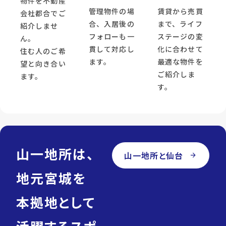
物件を不動産
管理物件の場
賃貸から売買
会社都合でご
合、入居後の
まで、ライフ
紹介しませ
フォローも一
ステージの変
ん。
貫して対応し
化に合わせて
住む人のご希
ます。
最適な物件を
望と向き合い
ご紹介しま
ます。
す。
山一地所は、
山一地所と仙台
arrow_forward
地元宮城を
本拠地として