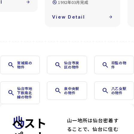
完成
build_circle
1997年03月完成
l
arrow_forward
View Detail
arrow_forward
宮城県の
仙台市泉
将監の物
search
search
search
物件
区の物件
件
仙台市地
泉中央駅
八乙女駅
search
search
search
下鉄南北
の物件
の物件
線の物件
ベスト
front_hand
山一地所は仙台密着す
ることで、仙台に住む