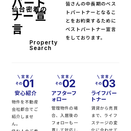
パート
皆さんの中長期のベス
仙台密着の
ナー宣
トパートナーとなるこ
とをお約束するために
言
ベストパートナー宣言
をしております。
Property
Search
安心紹介
アフターフ
ライフパー
ォロー
トナー
物件を不動産
管理物件の場
賃貸から売買
会社都合でご
合、入居後の
まで、ライフ
紹介しませ
フォローも一
ステージの変
ん。
貫して対応し
化に合わせて
住む人のご希