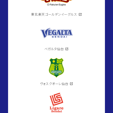
東北楽天ゴールデンイーグルス
open_in_new
ベガルタ仙台
open_in_new
ヴォスクオーレ仙台
open_in_new