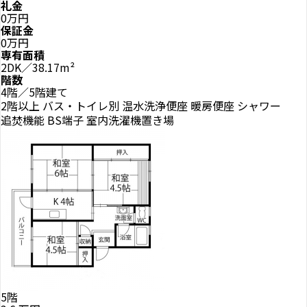
礼金
0万円
保証金
0万円
専有面積
2DK／38.17m²
階数
4階／5階建て
2階以上
バス・トイレ別
温水洗浄便座
暖房便座
シャワー
追焚機能
BS端子
室内洗濯機置き場
5階