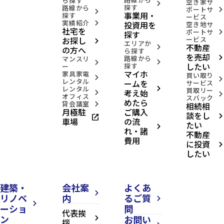
ら探す
空き家サ
arrow_forward_ios
探す
路線から
ポートサ
arrow_forward_ios
arrow_forward_ios
事業用・
探す
ービス
実績紹介
投資用を
arrow_forward_ios
空き地サ
社宅を
ポートサ
arrow_forward_ios
探す
お探し
ービス
arrow_forward_ios
エリアか
不動産
arrow_forward_ios
の方へ
ら探す
を売却
路線から
arrow_forward_ios
マンスリ
arrow_forward_ios
arrow_forward_ios
したい
探す
ー
マイホ
家具家電
買い取り
arrow_forward_ios
arrow_forward_ios
レンタル
ームを
サービス
レンタル
arrow_forward_ios
買取リー
考え始
arrow_forward_ios
arrow_forward_ios
オフィス
スバック
めたら
貸会議室
相続相
arrow_forward_ios
月極駐
ご購入
談をし
open_in_new
arrow_forward_ios
車場
の流
たい
arrow_forward_ios
れ・諸
不動産
費用
に投資
arrow_forward_ios
したい
建築・
会社案
よくあ
arrow_forward_ios
リノベ
内
るご質
arrow_forward_ios
arrow_forward_ios
ーショ
問
代表挨
ン
お問い
arrow_forward_ios
拶