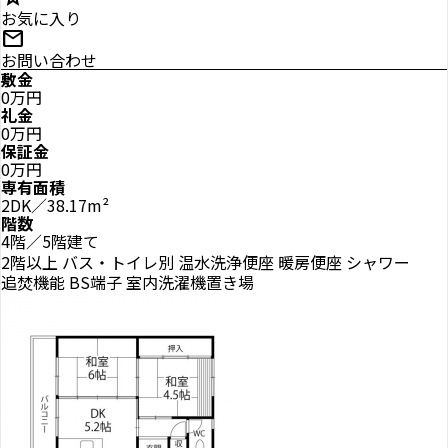
お気に入り
mail
お問い合わせ
敷金
0万円
礼金
0万円
保証金
0万円
専有面積
2DK／38.17m²
階数
4階／5階建て
2階以上
バス・トイレ別
温水洗浄便座
暖房便座
シャワー
追焚機能
BS端子
室内洗濯機置き場