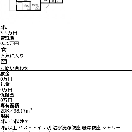
4階
3.5
万円
管理費
0.25万円
star
お気に入り
mail
お問い合わせ
敷金
0万円
礼金
0万円
保証金
0万円
専有面積
2DK／38.17m²
階数
4階／5階建て
2階以上
バス・トイレ別
温水洗浄便座
暖房便座
シャワー