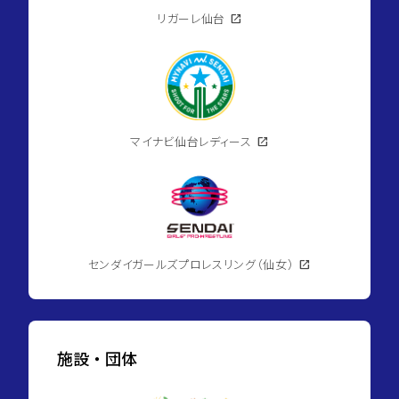
リガーレ仙台
open_in_new
マイナビ仙台レディース
open_in_new
センダイガールズプロレスリング（仙女）
open_in_new
施設・団体