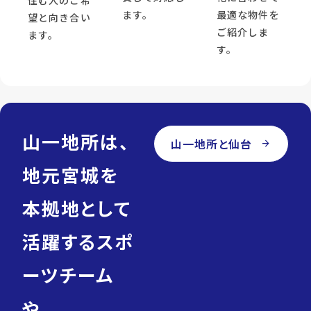
ます。
最適な物件を
望と向き合い
ご紹介しま
ます。
す。
山一地所は、
山一地所と仙台
arrow_forward
地元宮城を
本拠地として
活躍するスポ
ーツチーム
や、