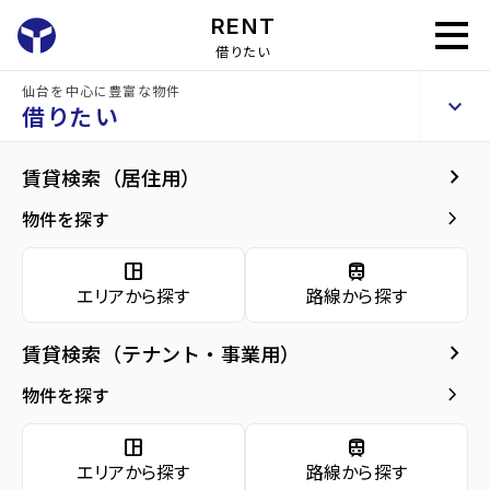
RENT
借りたい
仙台を中心に豊富な物件
将監団地一街区
keyboard_arrow_up
賃貸マンション
借りたい
keyboard_arrow_right
建物概要
keyboard_arrow_right
賃貸検索（居住用）
home
仙台の賃貸お部屋探し
仙台市泉区の賃貸
泉中央駅の賃貸
将監団地
arrow_forward
建物概要
keyboard_arrow_right
物件を探す
将監団地一街区
arrow_forward
現在募集中の物件
space_dashboard
train
エリアから探す
路線から探す
arrow_forward
共用部
種別／構造
賃貸マンション／RC(鉄筋コンクリート)
keyboard_arrow_right
賃貸検索（テナント・事業用）
arrow_forward
地図・周辺環境
アクセス
仙台市地下鉄南北線/泉中央駅 徒歩14分
keyboard_arrow_right
物件を探す
宮城交通バス バス停『将監九丁目』から徒
歩4分
space_dashboard
train
仙台市地下鉄南北線/八乙女駅 徒歩37分
エリアから探す
路線から探す