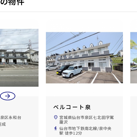
の物件
arrow_back
arrow_forward
ト泉
メゾンドタケヒロＣ
市泉区七北田字駕
location_on
宮城県仙台市泉区七北田字白
水沢
南北線/泉中央
directions_walk
仙台市地下鉄南北線/泉中央
駅 徒歩16分