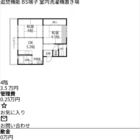
追焚機能
BS端子
室内洗濯機置き場
4階
3.5
万円
管理費
0.25万円
star
お気に入り
mail
お問い合わせ
敷金
0万円