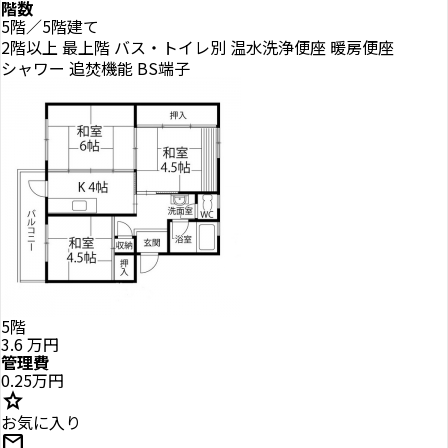
階数
5階／5階建て
2階以上
最上階
バス・トイレ別
温水洗浄便座
暖房便座
シャワー
追焚機能
BS端子
5階
3.6
万円
管理費
0.25万円
star
お気に入り
mail