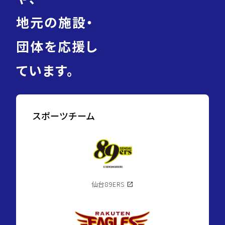
地元の施設・
団体を応援し
ています。
スポーツチーム
仙台89ERS
open_in_new