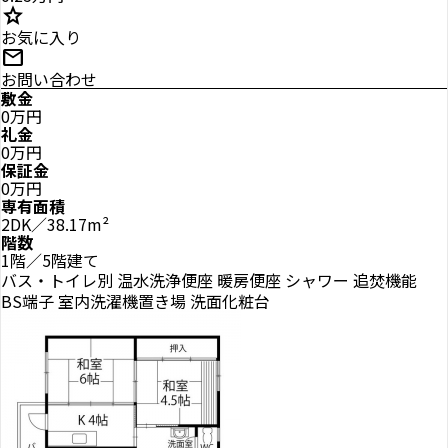
star
お気に入り
mail
お問い合わせ
敷金
0万円
礼金
0万円
保証金
0万円
専有面積
2DK／38.17m²
階数
1階／5階建て
バス・トイレ別
温水洗浄便座
暖房便座
シャワー
追焚機能
BS端子
室内洗濯機置き場
洗面化粧台