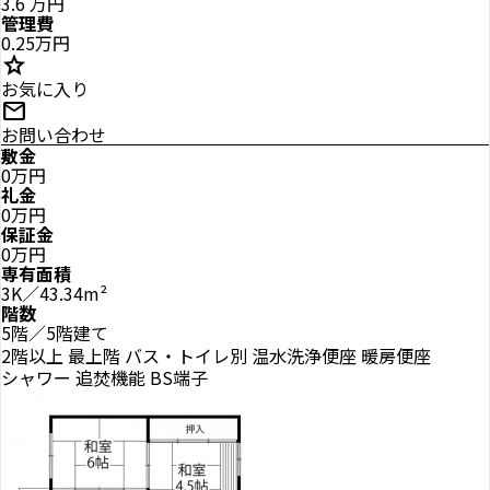
3.6
万円
管理費
0.25万円
star
お気に入り
mail
お問い合わせ
敷金
0万円
礼金
0万円
保証金
0万円
専有面積
3K／43.34m²
階数
5階／5階建て
2階以上
最上階
バス・トイレ別
温水洗浄便座
暖房便座
シャワー
追焚機能
BS端子