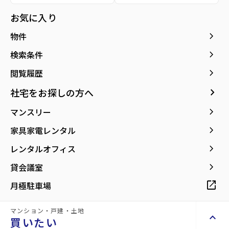
所在地
宮城県仙台市泉区将監9丁目
location_on
グーグルマップでみる
お気に入り
open_in_new
keyboard_arrow_right
物件
keyboard_arrow_right
検索条件
keyboard_arrow_right
閲覧履歴
keyboard_arrow_right
社宅をお探しの方へ
keyboard_arrow_right
マンスリー
keyboard_arrow_right
家具家電レンタル
keyboard_arrow_right
レンタルオフィス
keyboard_arrow_right
貸会議室
open_in_new
月極駐車場
マンション・戸建・土地
keyboard_arrow_up
買いたい