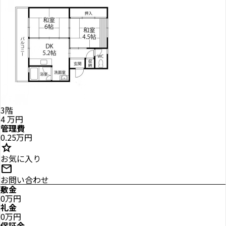
3階
4
万円
管理費
0.25万円
star
お気に入り
mail
お問い合わせ
敷金
0万円
礼金
0万円
保証金