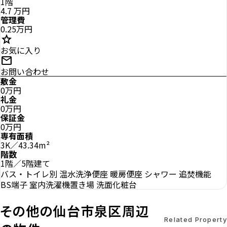
1階
4.7
万円
管理費
0.25万円
star
お気に入り
mail
お問い合わせ
敷金
0万円
礼金
0万円
保証金
0万円
専有面積
3K／43.34m²
階数
1階／5階建て
バス・トイレ別
温水洗浄便座
暖房便座
シャワー
追焚機能
BS端子
室内洗濯機置き場
洗面化粧台
その他の仙台市泉区周辺
Related Property