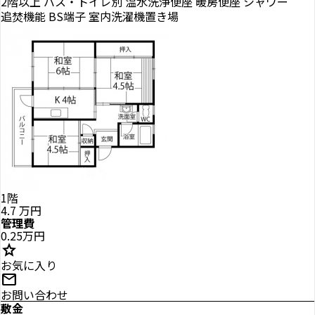
2階以上
バス・トイレ別
温水洗浄便座
暖房便座
シャワー
追焚機能
BS端子
室内洗濯機置き場
1階
4.7
万円
管理費
0.25万円
star
お気に入り
mail
お問い合わせ
敷金