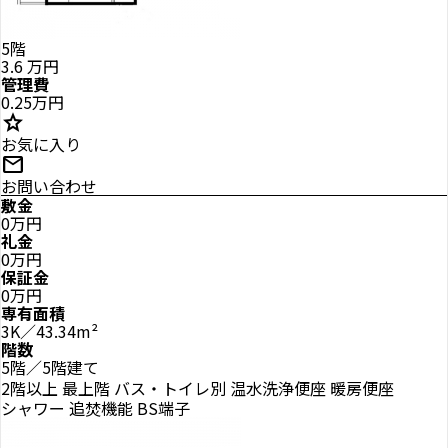
5階
3.6
万円
管理費
0.25万円
star
お気に入り
mail
お問い合わせ
敷金
0万円
礼金
0万円
保証金
0万円
専有面積
3K／43.34m²
階数
5階／5階建て
2階以上
最上階
バス・トイレ別
温水洗浄便座
暖房便座
シャワー
追焚機能
BS端子