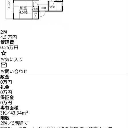
2階
4.5
万円
管理費
0.25万円
star
お気に入り
mail
お問い合わせ
敷金
0万円
礼金
0万円
保証金
0万円
専有面積
3K／43.34m²
階数
2階／5階建て