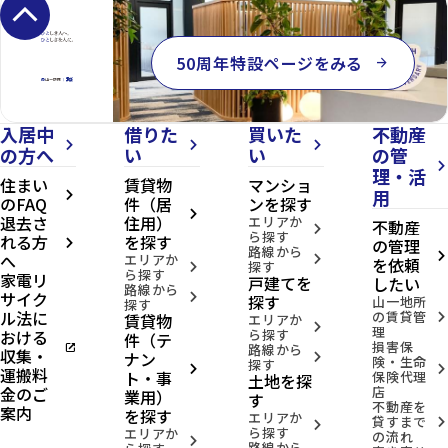
keyboard_arrow_up
50周年特設ページをみる
arrow_forward
入居中
借りた
買いた
不動産
arrow_forward_ios
arrow_forward_ios
arrow_forward_ios
の方へ
い
い
の管
arrow_forward_ios
理・活
住まい
賃貸物
マンショ
用
arrow_forward_ios
のFAQ
件（居
ンを探す
arrow_forward_ios
退去さ
住用）
エリアか
不動産
arrow_forward_ios
ら探す
れる方
を探す
の管理
arrow_forward_ios
路線から
へ
arrow_forward_ios
エリアか
arrow_forward_ios
を依頼
探す
arrow_forward_ios
ら探す
家電リ
戸建てを
したい
路線から
サイク
arrow_forward_ios
探す
山一地所
探す
ル法に
の賃貸管
賃貸物
arrow_forward_ios
エリアか
arrow_forward_ios
理
おける
ら探す
件（テ
損害保
open_in_new
路線から
収集・
ナン
arrow_forward_ios
険・生命
探す
arrow_forward_ios
arrow_forward_ios
運搬料
ト・事
保険代理
土地を探
金のご
店
業用）
す
不動産を
案内
を探す
エリアか
貸すまで
arrow_forward_ios
arrow_forward_ios
ら探す
エリアか
の流れ
arrow_forward_ios
路線から