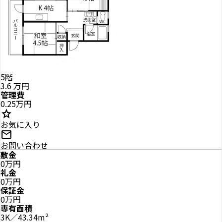
5階
3.6
万円
管理費
0.25万円
star
お気に入り
mail
お問い合わせ
敷金
0万円
礼金
0万円
保証金
0万円
専有面積
3K／43.34m²