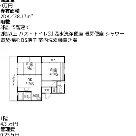
0万円
専有面積
2DK／38.17m²
階数
3階／5階建て
2階以上
バス・トイレ別
温水洗浄便座
暖房便座
シャワー
追焚機能
BS端子
室内洗濯機置き場
1階
4.3
万円
管理費
0.25万円