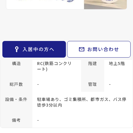
keyboard_arrow_right
貸会議室
keyboard_arrow_right
CM紹介
宮城交通バス バス停『将監九丁目』から徒
open_in_new
月極駐車場
歩4分
keyboard_arrow_right
space_dashboard
train
採用情報
仙台市地下鉄南北線/八乙女駅 徒歩37分
エリアから探す
路線から探す
location_on
グーグルマップでみる
open_in_new
keyboard_arrow_right
お気に入り
種別
賃貸マンション
築年月
1973年
物件
keyboard_arrow_right
05月
key_vertical
mail
入居中の方へ
お問い合わせ
検索条件
keyboard_arrow_right
閲覧履歴
keyboard_arrow_right
構造
RC(鉄筋コンクリ
階建
地上5階
ート)
keyboard_arrow_right
マイホームを考え始めたら
keyboard_arrow_right
ご購入の流れ・諸費用
総戸数
-
管理
-
設備・条件
駐車場あり、ゴミ集積所、都市ガス、バス停
徒歩3分以内
備考
-