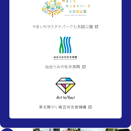
やまいちサステナパーク七北田公園
open_in_new
仙台うみの杜水族館
open_in_new
東北障がい者芸術支援機構
open_in_new