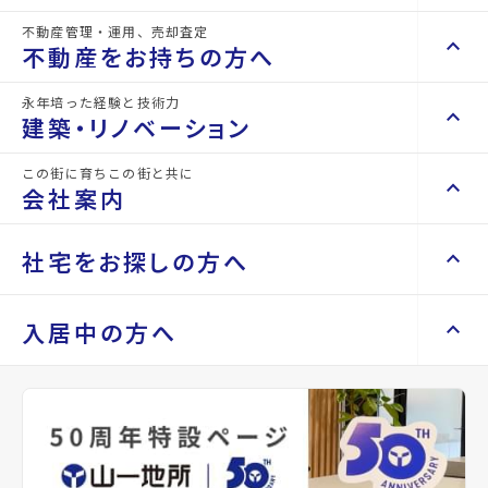
不動産管理・運用、売却査定
keyboard_arrow_right
keyboard_arrow_up
不動産を買いたい方へ
不動産をお持ちの方へ
keyboard_arrow_right
マンションを探す
永年培った経験と技術力
keyboard_arrow_right
keyboard_arrow_up
不動産をお持ちの方へ
建築・リノベーション
space_dashboard
train
keyboard_arrow_right
不動産の管理を依頼したい
エリアから探す
路線から探す
この街に育ちこの街と共に
keyboard_arrow_right
keyboard_arrow_up
建築・リノベーション
会社案内
山一地所の賃貸管理
keyboard_arrow_right
keyboard_arrow_right
戸建てを探す
損害保険・生命保険代理店
keyboard_arrow_right
keyboard_arrow_right
施工事例
不動産を貸すまでの流れ
keyboard_arrow_right
keyboard_arrow_right
keyboard_arrow_up
会社案内
社宅をお探しの方へ
keyboard_arrow_right
Renotta（リノッタ）
space_dashboard
train
空き家サポートサービス
keyboard_arrow_right
詳細情報
details
エリアから探す
路線から探す
空き地サポートサービス
keyboard_arrow_right
keyboard_arrow_right
代表挨拶
keyboard_arrow_right
keyboard_arrow_up
社宅をお探しの方へ
入居中の方へ
keyboard_arrow_right
不動産を売却したい
keyboard_arrow_right
会社概要・沿革
keyboard_arrow_right
土地を探す
物件名
将監団地一街区
keyboard_arrow_right
マンスリーマンション
keyboard_arrow_right
買い取りサービス
店舗紹介
keyboard_arrow_right
keyboard_arrow_right
住まいのFAQ
買取リースバック
space_dashboard
train
keyboard_arrow_right
keyboard_arrow_right
家具家電レンタル
keyboard_arrow_right
山一地所と仙台
所在地
宮城県仙台市泉区将監9丁目
エリアから探す
路線から探す
keyboard_arrow_right
相続相談をしたい
keyboard_arrow_right
退去される方へ
keyboard_arrow_right
レンタルオフィス
keyboard_arrow_right
パーパス
keyboard_arrow_right
アクセス
仙台市地下鉄南北線/泉中央駅 徒歩14分
不動産に投資したい
keyboard_arrow_right
事業用・投資用を探す
※準備中 住まいのしおり（PDF）