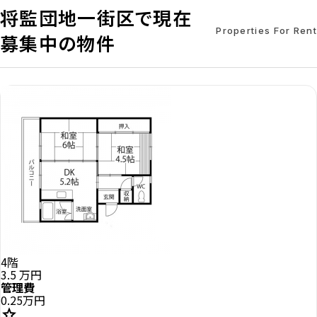
将監団地一街区で現在
Properties For Rent
募集中の物件
4階
3.5
万円
管理費
0.25万円
star