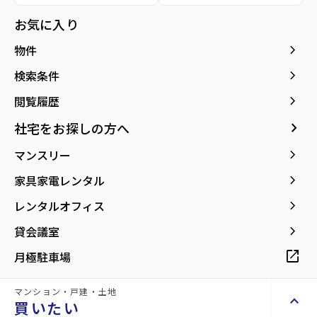
種別／構造
賃貸マンション／RC(鉄筋コンクリート)
お気に入り
アクセス
仙台市地下鉄南北線/泉中央駅 徒歩14分
keyboard_arrow_right
物件
宮城交通バス バス停『将監九丁目』から徒
歩4分
keyboard_arrow_right
検索条件
仙台市地下鉄南北線/八乙女駅 徒歩37分
keyboard_arrow_right
閲覧履歴
所在地
宮城県仙台市泉区将監9丁目
keyboard_arrow_right
社宅をお探しの方へ
location_on
グーグルマップでみる
open_in_new
keyboard_arrow_right
マンスリー
築年月
1973年05月
keyboard_arrow_right
家具家電レンタル
keyboard_arrow_right
レンタルオフィス
keyboard_arrow_right
貸会議室
open_in_new
月極駐車場
【山一地所の『初期費用軽減パック』対象
物件】
マンション・戸建・土地
keyboard_arrow_up
買いたい