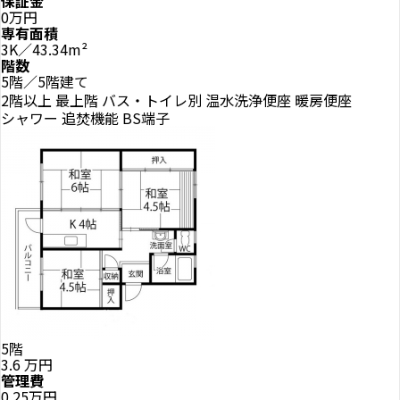
保証金
0万円
専有面積
3K／43.34m²
階数
5階／5階建て
2階以上
最上階
バス・トイレ別
温水洗浄便座
暖房便座
シャワー
追焚機能
BS端子
5階
3.6
万円
管理費
0.25万円