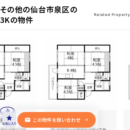
その他の仙台市泉区の
Related Property
3Kの物件
arrow_back
arrow_forward
star
mail
二街区
将監団地二街区
この物件を問い合わせ
arrow_forward
お気に入り
泉区将監9丁目
宮城県仙台市泉区将監9丁目