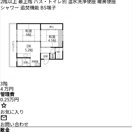
2階以上
最上階
バス・トイレ別
温水洗浄便座
暖房便座
シャワー
追焚機能
BS端子
3階
4
万円
管理費
0.25万円
star
お気に入り
mail
お問い合わせ
敷金