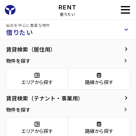
RENT
借りたい
仙台を中心に豊富な物件
将監団地一街区
keyboard_arrow_up
賃貸マンション
借りたい
keyboard_arrow_right
現在募集中の物件
keyboard_arrow_right
賃貸検索（居住用）
home
仙台の賃貸お部屋探し
仙台市泉区の賃貸
泉中央駅の賃貸
将監団地
arrow_forward
建物概要
keyboard_arrow_right
物件を探す
将監団地一街区 5階
arrow_forward
現在募集中の物件
3.6
space_dashboard
train
万円
管理費・共益費
2,500円
エリアから探す
路線から探す
arrow_forward
共用部
敷金
0万円
礼金
0万円
keyboard_arrow_right
賃貸検索（テナント・事業用）
arrow_forward
地図・周辺環境
keyboard_arrow_right
間取り
3K／43.34m²
物件を探す
arrow_forward
お問い合わせ
space_dashboard
train
階数
5階／5階建て
エリアから探す
路線から探す