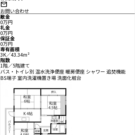
mail
お問い合わせ
敷金
0万円
礼金
0万円
保証金
0万円
専有面積
3K／43.34m²
階数
1階／5階建て
バス・トイレ別
温水洗浄便座
暖房便座
シャワー
追焚機能
BS端子
室内洗濯機置き場
洗面化粧台