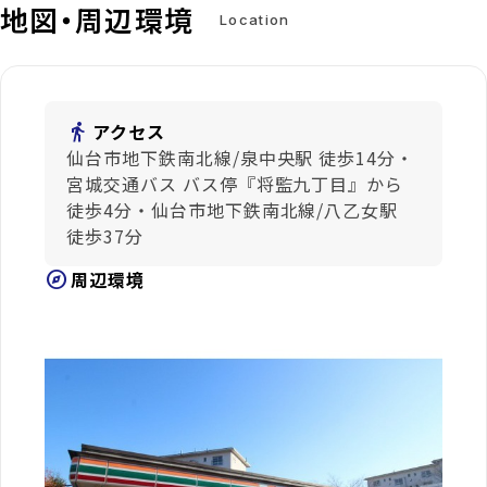
地図・周辺環境
Location
directions_walk
アクセス
仙台市地下鉄南北線/泉中央駅 徒歩14分・
宮城交通バス バス停『将監九丁目』から
徒歩4分・仙台市地下鉄南北線/八乙女駅
徒歩37分
explore
周辺環境