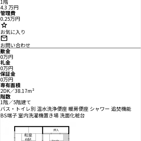
1階
4.3
万円
管理費
0.25万円
star
お気に入り
mail
お問い合わせ
敷金
0万円
礼金
0万円
保証金
0万円
専有面積
2DK／38.17m²
階数
1階／5階建て
バス・トイレ別
温水洗浄便座
暖房便座
シャワー
追焚機能
BS端子
室内洗濯機置き場
洗面化粧台