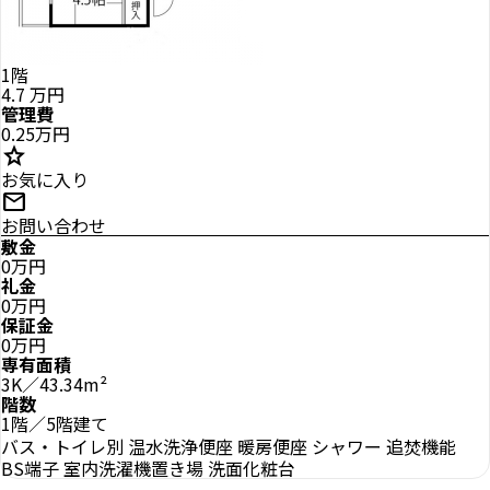
1階
4.7
万円
管理費
0.25万円
star
お気に入り
mail
お問い合わせ
敷金
0万円
礼金
0万円
保証金
0万円
専有面積
3K／43.34m²
階数
1階／5階建て
バス・トイレ別
温水洗浄便座
暖房便座
シャワー
追焚機能
BS端子
室内洗濯機置き場
洗面化粧台