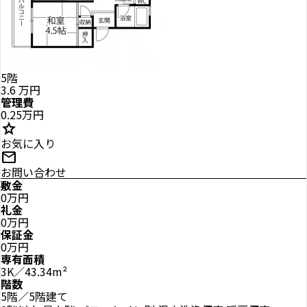
5階
3.6
万円
管理費
0.25万円
star
お気に入り
mail
お問い合わせ
敷金
0万円
礼金
0万円
保証金
0万円
専有面積
3K／43.34m²
階数
5階／5階建て