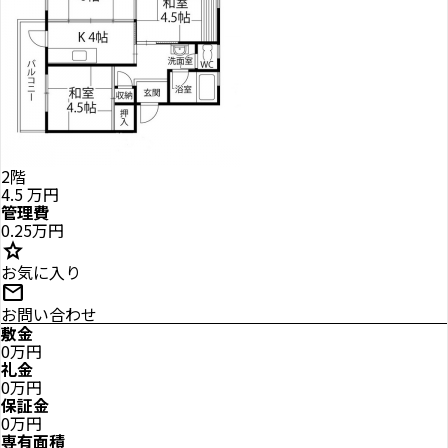
2階
4.5
万円
管理費
0.25万円
star
お気に入り
mail
お問い合わせ
敷金
0万円
礼金
0万円
保証金
0万円
専有面積