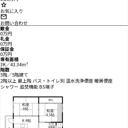
star
お気に入り
mail
お問い合わせ
敷金
0万円
礼金
0万円
保証金
0万円
専有面積
3K／43.34m²
階数
5階／5階建て
2階以上
最上階
バス・トイレ別
温水洗浄便座
暖房便座
シャワー
追焚機能
BS端子