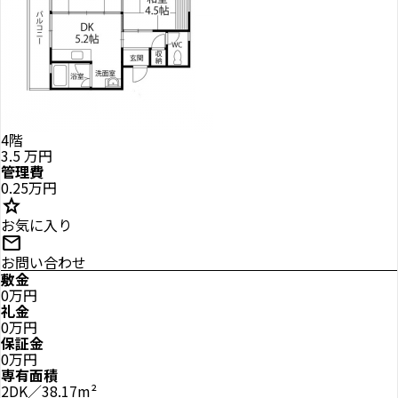
4階
3.5
万円
管理費
0.25万円
star
お気に入り
mail
お問い合わせ
敷金
0万円
礼金
0万円
保証金
0万円
専有面積
2DK／38.17m²