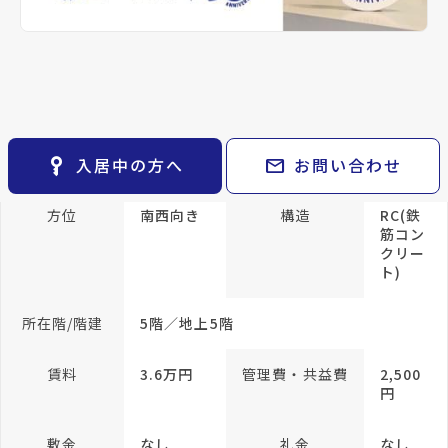
keyboard_arrow_right
貸会議室
keyboard_arrow_right
CM紹介
帖
open_in_new
月極駐車場
和室
keyboard_arrow_right
space_dashboard
train
採用情報
4.5 帖
エリアから探す
路線から探す
和室
4.5 帖
K 4 帖
keyboard_arrow_right
お気に入り
物件
keyboard_arrow_right
key_vertical
mail
入居中の方へ
お問い合わせ
専有面積
43.34m²
検索条件
keyboard_arrow_right
閲覧履歴
keyboard_arrow_right
方位
南西向き
構造
RC(鉄
keyboard_arrow_right
マイホームを考え始めたら
筋コン
クリー
ト)
keyboard_arrow_right
ご購入の流れ・諸費用
所在階/階建
5階／地上5階
賃料
3.6万円
管理費・共益費
2,500
円
敷金
なし
礼金
なし