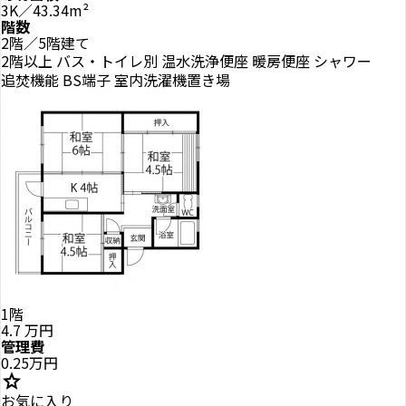
3K／43.34m²
階数
2階／5階建て
2階以上
バス・トイレ別
温水洗浄便座
暖房便座
シャワー
追焚機能
BS端子
室内洗濯機置き場
1階
4.7
万円
管理費
0.25万円
star
お気に入り