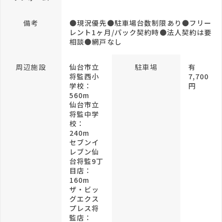
備考
●現況優先●駐車場台数制限あり●フリー
レント1ヶ月/パック契約時●法人契約は要
相談●網戸なし
周辺施設
仙台市立
駐車場
有
将監西小
7,700
学校：
円
560m
仙台市立
将監中学
校：
240m
セブンイ
レブン仙
台将監9丁
目店：
160m
ザ・ビッ
グエクス
プレス将
監店：