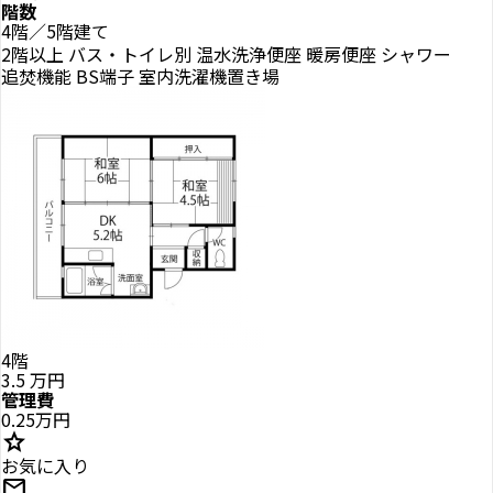
階数
4階／5階建て
2階以上
バス・トイレ別
温水洗浄便座
暖房便座
シャワー
追焚機能
BS端子
室内洗濯機置き場
4階
3.5
万円
管理費
0.25万円
star
お気に入り
mail