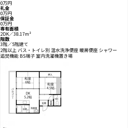
0万円
礼金
0万円
保証金
0万円
専有面積
2DK／38.17m²
階数
3階／5階建て
2階以上
バス・トイレ別
温水洗浄便座
暖房便座
シャワー
追焚機能
BS端子
室内洗濯機置き場