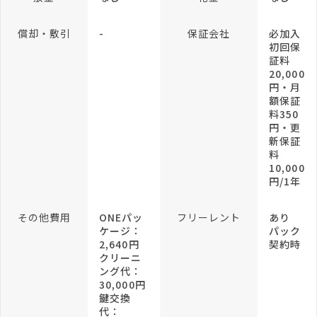
償却・敷引
-
保証会社
必加入
初回保
証料
20,000
円・月
額保証
料350
円・更
新保証
料
10,000
円/1年
その他費用
ONEパッ
フリーレント
あり
ケージ：
パック
2,640円
契約時
クリーニ
ング代：
30,000円
鍵交換
代：