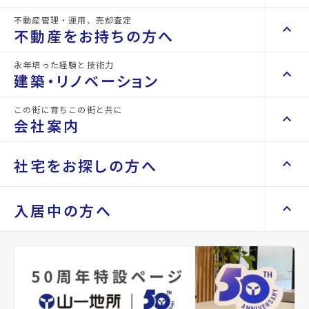
不動産管理・運用、売却査定
keyboard_arrow_right
keyboard_arrow_up
不動産を買いたい方へ
詳細情報
不動産をお持ちの方へ
details
keyboard_arrow_right
マンションを探す
永年培った経験と技術力
keyboard_arrow_right
keyboard_arrow_up
不動産をお持ちの方へ
建築・リノベーション
物件名
将監団地一街区
space_dashboard
train
keyboard_arrow_right
不動産の管理を依頼したい
エリアから探す
路線から探す
この街に育ちこの街と共に
keyboard_arrow_right
keyboard_arrow_up
建築・リノベーション
所在地
宮城県仙台市泉区将監9丁目
会社案内
山一地所の賃貸管理
keyboard_arrow_right
keyboard_arrow_right
戸建てを探す
損害保険・生命保険代理店
keyboard_arrow_right
keyboard_arrow_right
施工事例
アクセス
仙台市地下鉄南北線/泉中央駅 徒歩14分
不動産を貸すまでの流れ
keyboard_arrow_right
keyboard_arrow_right
keyboard_arrow_up
会社案内
社宅をお探しの方へ
keyboard_arrow_right
Renotta（リノッタ）
space_dashboard
train
空き家サポートサービス
宮城交通バス バス停『将監九丁目』から
keyboard_arrow_right
徒歩4分
エリアから探す
路線から探す
空き地サポートサービス
keyboard_arrow_right
keyboard_arrow_right
代表挨拶
仙台市地下鉄南北線/八乙女駅 徒歩37分
keyboard_arrow_right
keyboard_arrow_up
社宅をお探しの方へ
入居中の方へ
keyboard_arrow_right
不動産を売却したい
keyboard_arrow_right
会社概要・沿革
keyboard_arrow_right
土地を探す
location_on
グーグルマップでみる
open_in_new
keyboard_arrow_right
マンスリーマンション
keyboard_arrow_right
買い取りサービス
店舗紹介
keyboard_arrow_right
keyboard_arrow_right
住まいのFAQ
買取リースバック
space_dashboard
train
keyboard_arrow_right
keyboard_arrow_right
家具家電レンタル
種別
賃貸マン
築年月
1973
keyboard_arrow_right
山一地所と仙台
エリアから探す
路線から探す
ション
年05月
keyboard_arrow_right
相続相談をしたい
keyboard_arrow_right
退去される方へ
keyboard_arrow_right
レンタルオフィス
keyboard_arrow_right
パーパス
keyboard_arrow_right
不動産に投資したい
keyboard_arrow_right
事業用・投資用を探す
※準備中 住まいのしおり（PDF）
間取り
3K
間取り内訳
和室 6