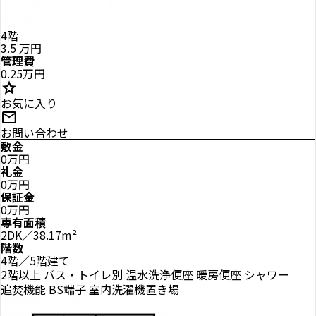
4階
3.5
万円
管理費
0.25万円
star
お気に入り
mail
お問い合わせ
敷金
0万円
礼金
0万円
保証金
0万円
専有面積
2DK／38.17m²
階数
4階／5階建て
2階以上
バス・トイレ別
温水洗浄便座
暖房便座
シャワー
追焚機能
BS端子
室内洗濯機置き場