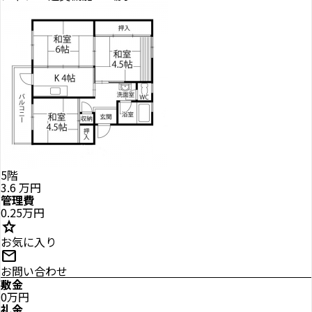
5階
3.6
万円
管理費
0.25万円
star
お気に入り
mail
お問い合わせ
敷金
0万円
礼金