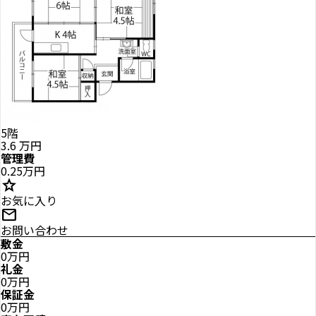
5階
3.6
万円
管理費
0.25万円
star
お気に入り
mail
お問い合わせ
敷金
0万円
礼金
0万円
保証金
0万円