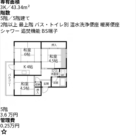
専有面積
3K／43.34m²
階数
5階／5階建て
2階以上
最上階
バス・トイレ別
温水洗浄便座
暖房便座
シャワー
追焚機能
BS端子
5階
3.6
万円
管理費
0.25万円
star