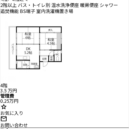
2階以上
バス・トイレ別
温水洗浄便座
暖房便座
シャワー
追焚機能
BS端子
室内洗濯機置き場
4階
3.5
万円
管理費
0.25万円
star
お気に入り
mail
お問い合わせ