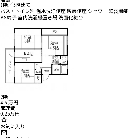
1階／5階建て
バス・トイレ別
温水洗浄便座
暖房便座
シャワー
追焚機能
BS端子
室内洗濯機置き場
洗面化粧台
2階
4.5
万円
管理費
0.25万円
star
お気に入り
mail