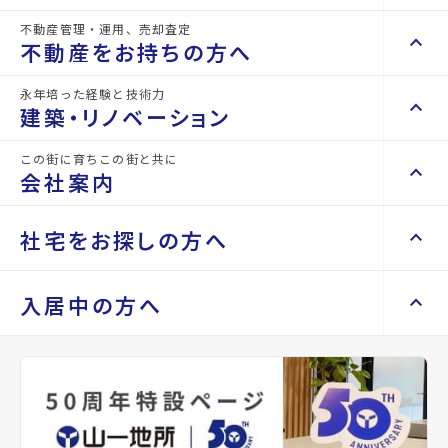
不動産管理・運用、売却査定
keyboard_arrow_right
keyboard_arrow_up
不動産を買いたい方へ
不動産をお持ちの方へ
keyboard_arrow_right
マンションを探す
永年培った経験と技術力
keyboard_arrow_right
keyboard_arrow_up
不動産をお持ちの方へ
建築・リノベーション
space_dashboard
train
keyboard_arrow_right
不動産の管理を依頼したい
エリアから探す
路線から探す
この街に育ちこの街と共に
keyboard_arrow_right
keyboard_arrow_up
建築・リノベーション
会社案内
山一地所の賃貸管理
keyboard_arrow_right
keyboard_arrow_right
戸建てを探す
損害保険・生命保険代理店
keyboard_arrow_right
keyboard_arrow_right
施工事例
不動産を貸すまでの流れ
keyboard_arrow_right
keyboard_arrow_right
keyboard_arrow_up
会社案内
社宅をお探しの方へ
keyboard_arrow_right
Renotta（リノッタ）
space_dashboard
train
空き家サポートサービス
keyboard_arrow_right
エリアから探す
路線から探す
空き地サポートサービス
keyboard_arrow_right
keyboard_arrow_right
代表挨拶
詳細情報
keyboard_arrow_right
keyboard_arrow_up
社宅をお探しの方へ
入居中の方へ
details
keyboard_arrow_right
不動産を売却したい
keyboard_arrow_right
会社概要・沿革
keyboard_arrow_right
土地を探す
keyboard_arrow_right
マンスリーマンション
keyboard_arrow_right
買い取りサービス
店舗紹介
keyboard_arrow_right
keyboard_arrow_right
住まいのFAQ
買取リースバック
物件名
space_dashboard
将監団地一街区
train
keyboard_arrow_right
keyboard_arrow_right
家具家電レンタル
keyboard_arrow_right
山一地所と仙台
エリアから探す
路線から探す
keyboard_arrow_right
相続相談をしたい
keyboard_arrow_right
退去される方へ
keyboard_arrow_right
レンタルオフィス
keyboard_arrow_right
パーパス
所在地
宮城県仙台市泉区将監9丁目
keyboard_arrow_right
不動産に投資したい
keyboard_arrow_right
事業用・投資用を探す
※準備中 住まいのしおり（PDF）