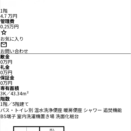
1階
4.7
万円
管理費
0.25万円
star
お気に入り
mail
お問い合わせ
敷金
0万円
礼金
0万円
保証金
0万円
専有面積
3K／43.34m²
階数
1階／5階建て
バス・トイレ別
温水洗浄便座
暖房便座
シャワー
追焚機能
BS端子
室内洗濯機置き場
洗面化粧台