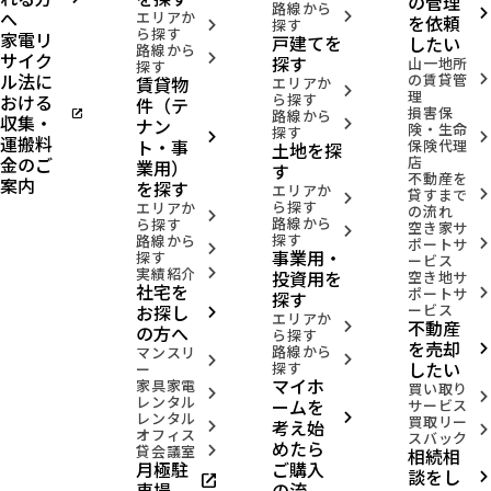
の管理
路線から
へ
arrow_forward_ios
エリアか
arrow_forward_ios
を依頼
探す
arrow_forward_ios
ら探す
家電リ
戸建てを
したい
路線から
サイク
arrow_forward_ios
探す
山一地所
探す
ル法に
の賃貸管
賃貸物
arrow_forward_ios
エリアか
arrow_forward_ios
理
おける
ら探す
件（テ
損害保
open_in_new
路線から
収集・
ナン
arrow_forward_ios
険・生命
探す
arrow_forward_ios
arrow_forward_ios
運搬料
ト・事
保険代理
土地を探
金のご
店
業用）
す
不動産を
案内
を探す
エリアか
貸すまで
arrow_forward_ios
arrow_forward_ios
ら探す
エリアか
の流れ
arrow_forward_ios
路線から
ら探す
空き家サ
arrow_forward_ios
探す
路線から
ポートサ
arrow_forward_ios
arrow_forward_ios
事業用・
探す
ービス
実績紹介
投資用を
arrow_forward_ios
空き地サ
社宅を
ポートサ
arrow_forward_ios
探す
お探し
ービス
arrow_forward_ios
エリアか
不動産
arrow_forward_ios
の方へ
ら探す
を売却
路線から
arrow_forward_ios
マンスリ
arrow_forward_ios
arrow_forward_ios
したい
探す
ー
マイホ
家具家電
買い取り
arrow_forward_ios
arrow_forward_ios
レンタル
ームを
サービス
レンタル
arrow_forward_ios
買取リー
考え始
arrow_forward_ios
arrow_forward_ios
オフィス
スバック
めたら
貸会議室
相続相
arrow_forward_ios
月極駐
ご購入
談をし
open_in_new
arrow_forward_ios
車場
の流