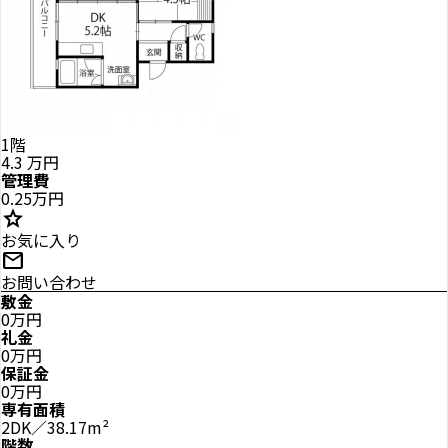
1階
4.3
万円
管理費
0.25万円
star
お気に入り
mail
お問い合わせ
敷金
0万円
礼金
0万円
保証金
0万円
専有面積
2DK／38.17m²
階数