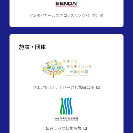
センダイガールズプロレスリング（仙女）
open_in_new
施設・団体
やまいちサステナパーク七北田公園
open_in_new
仙台うみの杜水族館
open_in_new