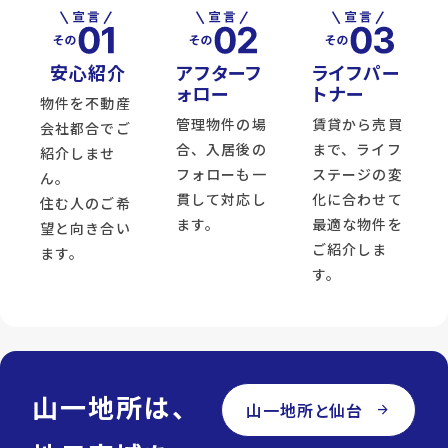
安心紹介
アフターフ
ライフパー
ォロー
トナー
物件を不動産
管理物件の場
賃貸から売買
会社都合でご
合、入居後の
まで、ライフ
紹介しませ
フォローも一
ステージの変
ん。
貫して対応し
化に合わせて
住む人のご希
ます。
最適な物件を
望と向き合い
ご紹介しま
ます。
す。
山一地所は、
山一地所と仙台
arrow_forward