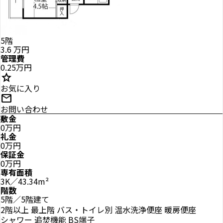
5階
3.6
万円
管理費
0.25万円
star
お気に入り
mail
お問い合わせ
敷金
0万円
礼金
0万円
保証金
0万円
専有面積
3K／43.34m²
階数
5階／5階建て
2階以上
最上階
バス・トイレ別
温水洗浄便座
暖房便座
シャワー
追焚機能
BS端子