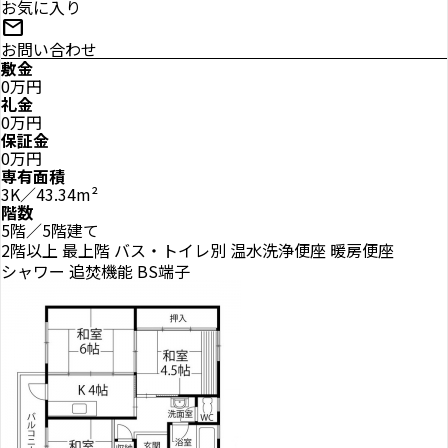
お気に入り
mail
お問い合わせ
敷金
0万円
礼金
0万円
保証金
0万円
専有面積
3K／43.34m²
階数
5階／5階建て
2階以上
最上階
バス・トイレ別
温水洗浄便座
暖房便座
シャワー
追焚機能
BS端子