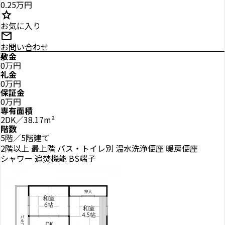
0.25万円
star
お気に入り
mail
お問い合わせ
敷金
0万円
礼金
0万円
保証金
0万円
専有面積
2DK／38.17m²
階数
5階／5階建て
2階以上
最上階
バス・トイレ別
温水洗浄便座
暖房便座
シャワー
追焚機能
BS端子