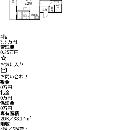
4階
3.5
万円
管理費
0.25万円
star
お気に入り
mail
お問い合わせ
敷金
0万円
礼金
0万円
保証金
0万円
専有面積
2DK／38.17m²
階数
4階／5階建て