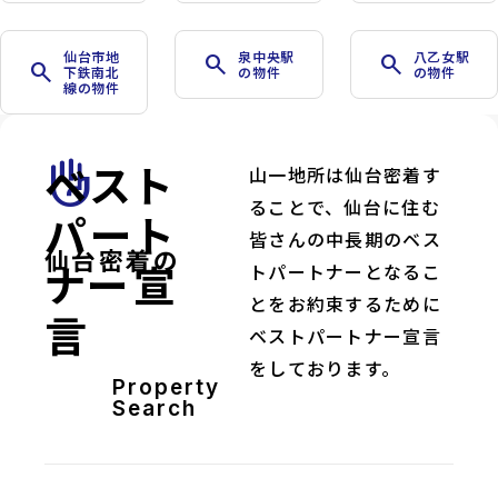
仙台市地
泉中央駅
八乙女駅
search
search
search
下鉄南北
の物件
の物件
線の物件
ベスト
front_hand
山一地所は仙台密着す
ることで、仙台に住む
パート
皆さんの中長期のベス
仙台密着の
ナー宣
トパートナーとなるこ
とをお約束するために
言
ベストパートナー宣言
をしております。
Property
Search