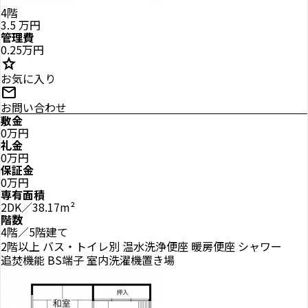
4階
3.5
万円
管理費
0.25万円
star
お気に入り
mail
お問い合わせ
敷金
0万円
礼金
0万円
保証金
0万円
専有面積
2DK／38.17m²
階数
4階／5階建て
2階以上
バス・トイレ別
温水洗浄便座
暖房便座
シャワー
追焚機能
BS端子
室内洗濯機置き場