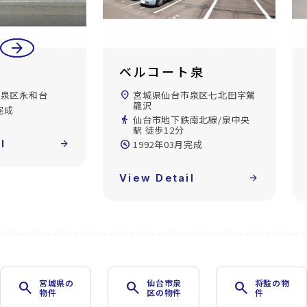
arrow_back
arrow_forward
ト泉
メゾンドタケヒロＣ
市泉区七北田字駕
location_on
宮城県仙台市泉区七北田字白
水沢
南北線/泉中央
directions_walk
仙台市地下鉄南北線/泉中央
駅 徒歩16分
完成
build_circle
1997年03月完成
l
arrow_forward
View Detail
arrow_forward
宮城県の
仙台市泉
将監の物
search
search
search
物件
区の物件
件