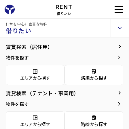
RENT
借りたい
仙台を中心に豊富な物件
将監団地一街区
keyboard_arrow_up
賃貸マンション
借りたい
keyboard_arrow_right
建物概要
keyboard_arrow_right
賃貸検索（居住用）
home
仙台の賃貸お部屋探し
仙台市泉区の賃貸
泉中央駅の賃貸
将監団地
arrow_forward
建物概要
keyboard_arrow_right
物件を探す
将監団地一街区
arrow_forward
現在募集中の物件
space_dashboard
train
エリアから探す
路線から探す
arrow_forward
共用部
種別／構造
賃貸マンション／RC(鉄筋コンクリート)
keyboard_arrow_right
賃貸検索（テナント・事業用）
arrow_forward
地図・周辺環境
アクセス
仙台市地下鉄南北線/泉中央駅 徒歩14分
keyboard_arrow_right
物件を探す
宮城交通バス バス停『将監九丁目』から徒
歩4分
space_dashboard
train
仙台市地下鉄南北線/八乙女駅 徒歩37分
エリアから探す
路線から探す