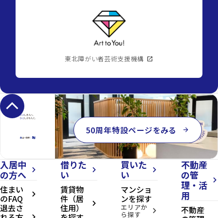
東北障がい者芸術支援機構
open_in_new
keyboard_arrow_up
50周年特設ページをみる
arrow_forward
入居中
借りた
買いた
不動産
arrow_forward_ios
arrow_forward_ios
arrow_forward_ios
の方へ
い
い
の管
arrow_forward_ios
理・活
住まい
賃貸物
マンショ
用
arrow_forward_ios
のFAQ
件（居
ンを探す
arrow_forward_ios
退去さ
住用）
エリアか
不動産
arrow_forward_ios
ら探す
れる方
を探す
arrow_forward_ios