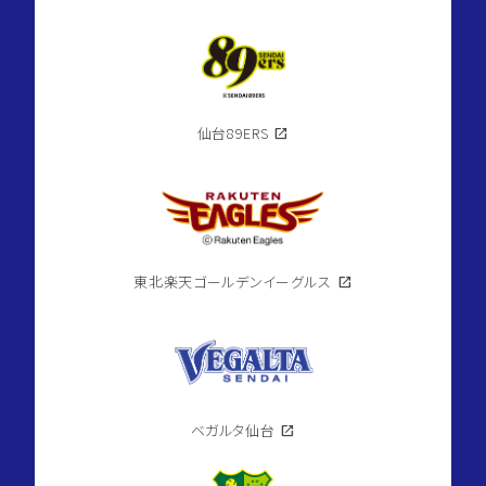
仙台89ERS
open_in_new
東北楽天ゴールデンイーグルス
open_in_new
ベガルタ仙台
open_in_new