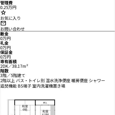
管理費
0.25万円
star
お気に入り
mail
お問い合わせ
敷金
0万円
礼金
0万円
保証金
0万円
専有面積
2DK／38.17m²
階数
3階／5階建て
2階以上
バス・トイレ別
温水洗浄便座
暖房便座
シャワー
追焚機能
BS端子
室内洗濯機置き場