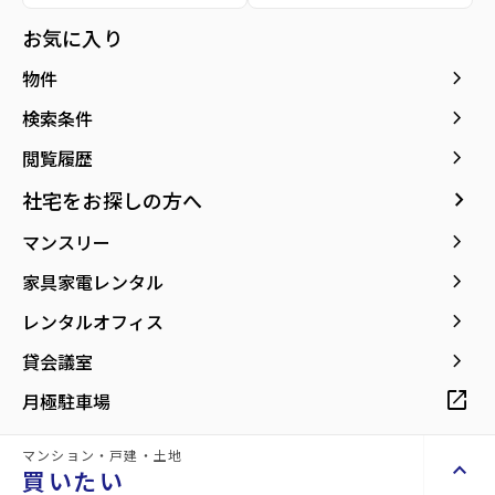
所在地
宮城県仙台市泉区将監9丁目
location_on
グーグルマップでみる
お気に入り
open_in_new
keyboard_arrow_right
物件
keyboard_arrow_right
検索条件
keyboard_arrow_right
閲覧履歴
keyboard_arrow_right
社宅をお探しの方へ
keyboard_arrow_right
マンスリー
keyboard_arrow_right
家具家電レンタル
keyboard_arrow_right
レンタルオフィス
keyboard_arrow_right
貸会議室
open_in_new
月極駐車場
マンション・戸建・土地
keyboard_arrow_up
買いたい