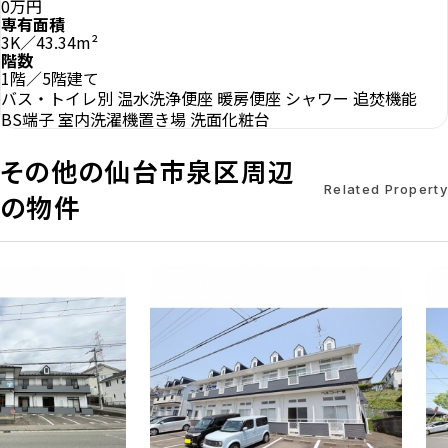
0万円
専有面積
3K／43.34m²
階数
1階／5階建て
バス・トイレ別
温水洗浄便座
暖房便座
シャワー
追焚機能
BS端子
室内洗濯機置き場
洗面化粧台
その他の仙台市泉区周辺
Related Property
の物件