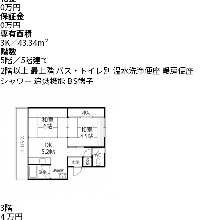
0万円
保証金
0万円
専有面積
3K／43.34m²
階数
5階／5階建て
2階以上
最上階
バス・トイレ別
温水洗浄便座
暖房便座
シャワー
追焚機能
BS端子
3階
4
万円