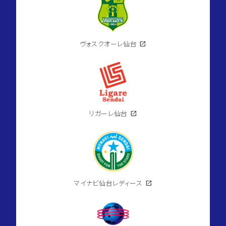
ヴォスクオーレ仙台
open_in_new
リガーレ仙台
open_in_new
マイナビ仙台レディース
open_in_new