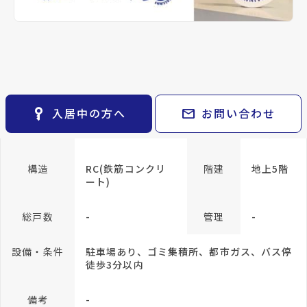
keyboard_arrow_right
貸会議室
keyboard_arrow_right
CM紹介
アクセス
仙台市地下鉄南北線/泉中央駅 徒歩14分
open_in_new
月極駐車場
keyboard_arrow_right
space_dashboard
train
採用情報
宮城交通バス バス停『将監九丁目』から徒
エリアから探す
路線から探す
歩4分
仙台市地下鉄南北線/八乙女駅 徒歩37分
keyboard_arrow_right
お気に入り
location_on
グーグルマップでみる
open_in_new
物件
keyboard_arrow_right
key_vertical
mail
入居中の方へ
お問い合わせ
検索条件
種別
賃貸マンション
築年月
1973年
keyboard_arrow_right
05月
閲覧履歴
keyboard_arrow_right
keyboard_arrow_right
マイホームを考え始めたら
構造
RC(鉄筋コンクリ
階建
地上5階
ート)
keyboard_arrow_right
ご購入の流れ・諸費用
総戸数
-
管理
-
設備・条件
駐車場あり、ゴミ集積所、都市ガス、バス停
徒歩3分以内
備考
-