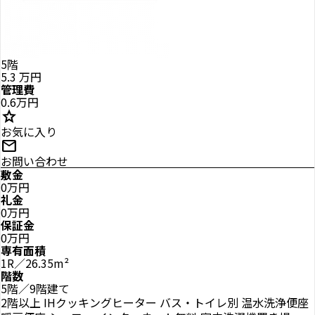
5階
5.3
万円
管理費
0.6万円
star
お気に入り
mail
お問い合わせ
敷金
0万円
礼金
0万円
保証金
0万円
専有面積
1R／26.35m²
階数
5階／9階建て
2階以上
IHクッキングヒーター
バス・トイレ別
温水洗浄便座