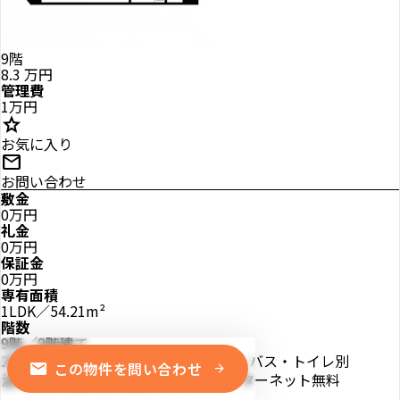
9階
8.3
万円
管理費
1万円
star
お気に入り
mail
お問い合わせ
敷金
0万円
礼金
0万円
保証金
0万円
専有面積
1LDK／54.21m²
階数
9階／9階建て
2階以上
最上階
IHクッキングヒーター
バス・トイレ別
mail
この物件を問い合わせ
arrow_forward
温水洗浄便座
暖房便座
シャワー
インターネット無料