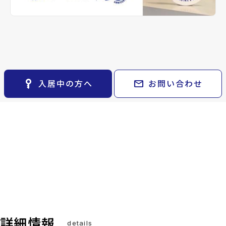
keyboard_arrow_right
貸会議室
keyboard_arrow_right
CM紹介
open_in_new
月極駐車場
keyboard_arrow_right
space_dashboard
train
採用情報
エリアから探す
路線から探す
keyboard_arrow_right
お気に入り
物件
keyboard_arrow_right
key_vertical
mail
入居中の方へ
お問い合わせ
検索条件
keyboard_arrow_right
閲覧履歴
keyboard_arrow_right
keyboard_arrow_right
マイホームを考え始めたら
keyboard_arrow_right
ご購入の流れ・諸費用
詳細情報
details