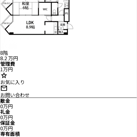
8階
8.2
万円
管理費
1万円
star
お気に入り
mail
お問い合わせ
敷金
0万円
礼金
0万円
保証金
0万円
専有面積