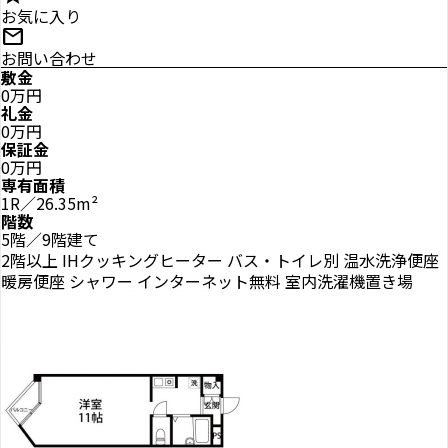
お気に入り
mail
お問い合わせ
敷金
0万円
礼金
0万円
保証金
0万円
専有面積
1R／26.35m²
階数
5階／9階建て
2階以上
IHクッキングヒーター
バス・トイレ別
温水洗浄便座
暖房便座
シャワー
インターネット無料
室内洗濯機置き場