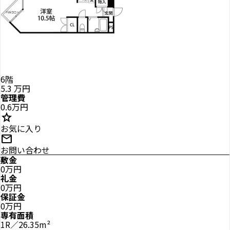
6階
5.3
万円
管理費
0.6万円
star
お気に入り
mail
お問い合わせ
敷金
0万円
礼金
0万円
保証金
0万円
専有面積
1R／26.35m²