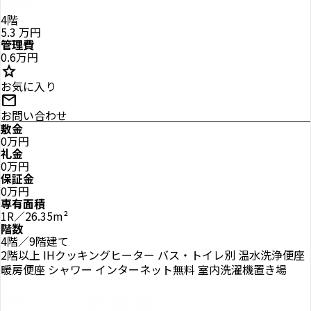
4階
5.3
万円
管理費
0.6万円
star
お気に入り
mail
お問い合わせ
敷金
0万円
礼金
0万円
保証金
0万円
専有面積
1R／26.35m²
階数
4階／9階建て
2階以上
IHクッキングヒーター
バス・トイレ別
温水洗浄便座
暖房便座
シャワー
インターネット無料
室内洗濯機置き場