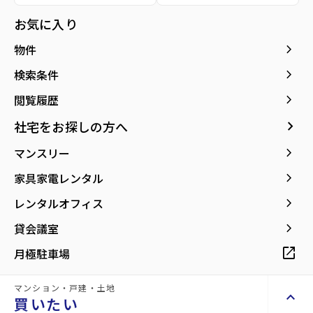
所在地
宮城県仙台市青葉区二日町
お気に入り
location_on
グーグルマップでみる
open_in_new
keyboard_arrow_right
物件
keyboard_arrow_right
検索条件
紹介動画
Introduction video
keyboard_arrow_right
閲覧履歴
keyboard_arrow_right
社宅をお探しの方へ
keyboard_arrow_right
マンスリー
keyboard_arrow_right
家具家電レンタル
keyboard_arrow_right
レンタルオフィス
keyboard_arrow_right
貸会議室
open_in_new
月極駐車場
マンション・戸建・土地
keyboard_arrow_up
買いたい