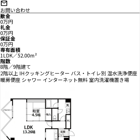
mail
お問い合わせ
敷金
0万円
礼金
0万円
保証金
0万円
専有面積
1LDK／52.00m²
階数
8階／9階建て
2階以上
IHクッキングヒーター
バス・トイレ別
温水洗浄便座
暖房便座
シャワー
インターネット無料
室内洗濯機置き場