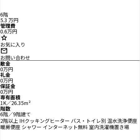
6階
5.3
万円
管理費
0.6万円
star
お気に入り
mail
お問い合わせ
敷金
0万円
礼金
0万円
保証金
0万円
専有面積
1K／26.35m²
階数
6階／9階建て
2階以上
IHクッキングヒーター
バス・トイレ別
温水洗浄便座
暖房便座
シャワー
インターネット無料
室内洗濯機置き場