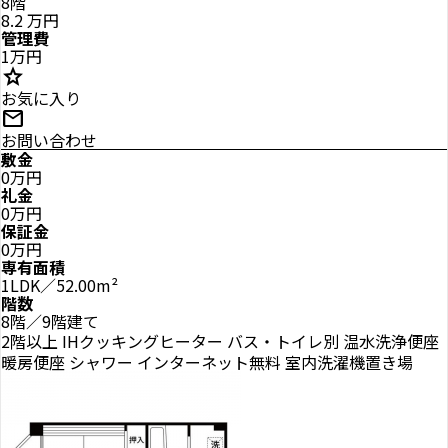
8階
8.2
万円
管理費
1万円
star
お気に入り
mail
お問い合わせ
敷金
0万円
礼金
0万円
保証金
0万円
専有面積
1LDK／52.00m²
階数
8階／9階建て
2階以上
IHクッキングヒーター
バス・トイレ別
温水洗浄便座
暖房便座
シャワー
インターネット無料
室内洗濯機置き場