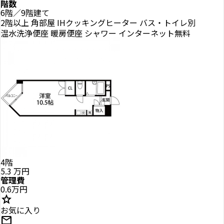
階数
6階／9階建て
2階以上
角部屋
IHクッキングヒーター
バス・トイレ別
温水洗浄便座
暖房便座
シャワー
インターネット無料
4階
5.3
万円
管理費
0.6万円
star
お気に入り
mail