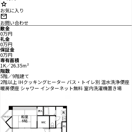
star
お気に入り
mail
お問い合わせ
敷金
0万円
礼金
0万円
保証金
0万円
専有面積
1K／26.35m²
階数
5階／9階建て
2階以上
IHクッキングヒーター
バス・トイレ別
温水洗浄便座
暖房便座
シャワー
インターネット無料
室内洗濯機置き場