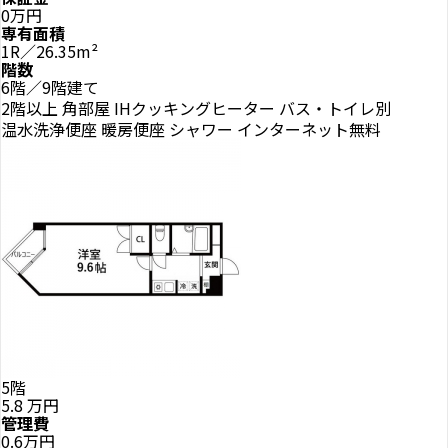
0万円
専有面積
1R／26.35m²
階数
6階／9階建て
2階以上
角部屋
IHクッキングヒーター
バス・トイレ別
温水洗浄便座
暖房便座
シャワー
インターネット無料
5階
5.8
万円
管理費
0.6万円