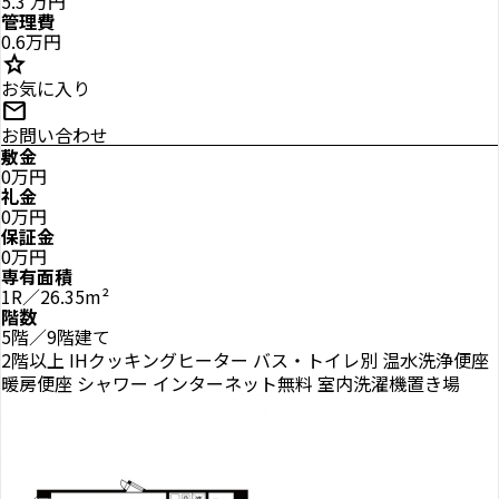
5.3
万円
管理費
0.6万円
star
お気に入り
mail
お問い合わせ
敷金
0万円
礼金
0万円
保証金
0万円
専有面積
1R／26.35m²
階数
5階／9階建て
2階以上
IHクッキングヒーター
バス・トイレ別
温水洗浄便座
暖房便座
シャワー
インターネット無料
室内洗濯機置き場