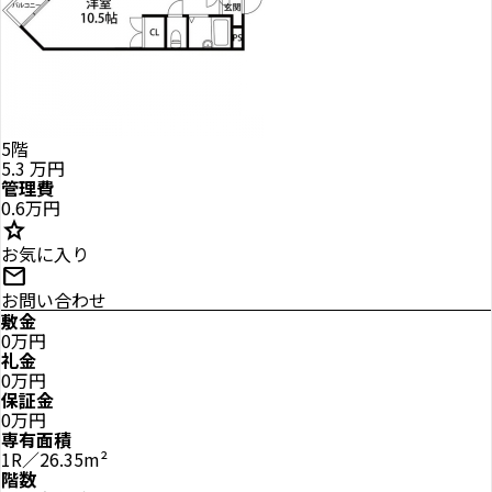
5階
5.3
万円
管理費
0.6万円
star
お気に入り
mail
お問い合わせ
敷金
0万円
礼金
0万円
保証金
0万円
専有面積
1R／26.35m²
階数