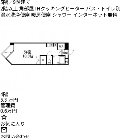
5階／9階建て
2階以上
角部屋
IHクッキングヒーター
バス・トイレ別
温水洗浄便座
暖房便座
シャワー
インターネット無料
4階
5.3
万円
管理費
0.6万円
star
お気に入り
mail
お問い合わせ