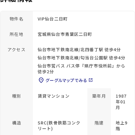
物件名
VIP仙台二日町
所在地
宮城県仙台市青葉区二日町
アクセス
仙台市地下鉄南北線/北四番丁駅 徒歩4分
仙台市地下鉄南北線/勾当台公園駅 徒歩4分
仙台市営バス バス停『県庁市役所前』から
徒歩2分
location_on
グーグルマップでみる
open_in_new
種別
賃貸マンション
築年月
1987
年01
月
構造
SRC(鉄骨鉄筋コンク
階建
地上9
リート)
階