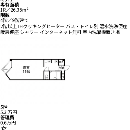
専有面積
1R／26.35m²
階数
4階／9階建て
2階以上
IHクッキングヒーター
バス・トイレ別
温水洗浄便座
暖房便座
シャワー
インターネット無料
室内洗濯機置き場
5階
5.3
万円
管理費
0.6万円
star