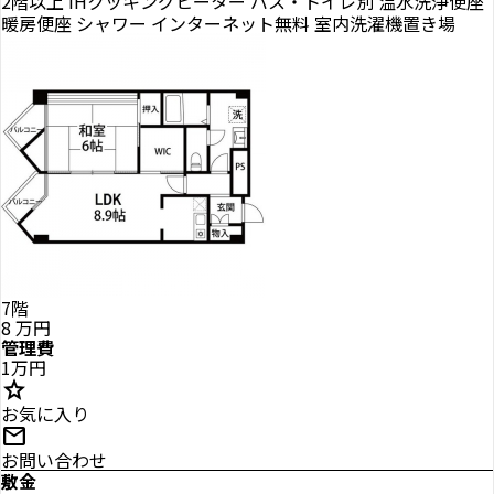
2階以上
IHクッキングヒーター
バス・トイレ別
温水洗浄便座
暖房便座
シャワー
インターネット無料
室内洗濯機置き場
7階
8
万円
管理費
1万円
star
お気に入り
mail
お問い合わせ
敷金