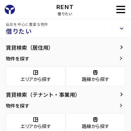
RENT
借りたい
仙台を中心に豊富な物件
VIP仙台二日町
keyboard_arrow_up
賃貸マンション
借りたい
keyboard_arrow_right
建物概要
keyboard_arrow_right
賃貸検索（居住用）
home
仙台の賃貸お部屋探し
仙台市青葉区の賃貸
北四番丁駅の賃貸
VIP
arrow_forward
建物概要
keyboard_arrow_right
物件を探す
VIP仙台二日町
arrow_forward
現在募集中の物件
space_dashboard
train
エリアから探す
路線から探す
arrow_forward
共用部
種別／構造
賃貸マンション／SRC(鉄骨鉄筋コンクリー
ト)
keyboard_arrow_right
賃貸検索（テナント・事業用）
arrow_forward
地図・周辺環境
keyboard_arrow_right
物件を探す
アクセス
仙台市地下鉄南北線/北四番丁駅 徒歩4分
仙台市地下鉄南北線/勾当台公園駅 徒歩4分
space_dashboard
train
仙台市営バス バス停『県庁市役所前』から
徒歩2分
エリアから探す
路線から探す