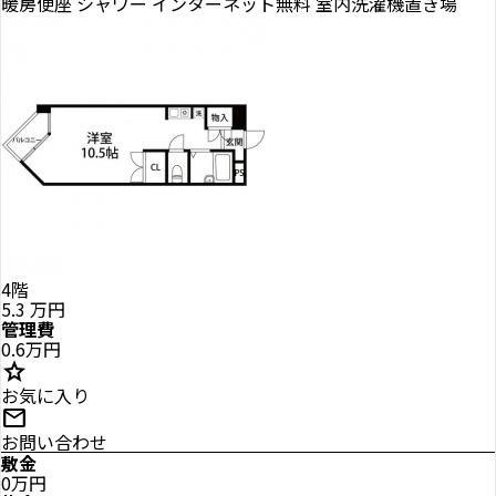
暖房便座
シャワー
インターネット無料
室内洗濯機置き場
4階
5.3
万円
管理費
0.6万円
star
お気に入り
mail
お問い合わせ
敷金
0万円