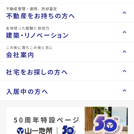
不動産管理・運用、売却査定
keyboard_arrow_right
keyboard_arrow_up
不動産を買いたい方へ
不動産をお持ちの方へ
keyboard_arrow_right
マンションを探す
永年培った経験と技術力
keyboard_arrow_right
keyboard_arrow_up
不動産をお持ちの方へ
建築・リノベーション
space_dashboard
train
keyboard_arrow_right
不動産の管理を依頼したい
エリアから探す
路線から探す
この街に育ちこの街と共に
keyboard_arrow_right
keyboard_arrow_up
建築・リノベーション
会社案内
山一地所の賃貸管理
keyboard_arrow_right
keyboard_arrow_right
戸建てを探す
損害保険・生命保険代理店
keyboard_arrow_right
keyboard_arrow_right
施工事例
不動産を貸すまでの流れ
keyboard_arrow_right
keyboard_arrow_right
keyboard_arrow_up
会社案内
社宅をお探しの方へ
keyboard_arrow_right
Renotta（リノッタ）
space_dashboard
train
空き家サポートサービス
keyboard_arrow_right
エリアから探す
路線から探す
空き地サポートサービス
keyboard_arrow_right
keyboard_arrow_right
代表挨拶
keyboard_arrow_right
keyboard_arrow_up
社宅をお探しの方へ
入居中の方へ
keyboard_arrow_right
不動産を売却したい
keyboard_arrow_right
会社概要・沿革
keyboard_arrow_right
土地を探す
keyboard_arrow_right
マンスリーマンション
keyboard_arrow_right
買い取りサービス
店舗紹介
keyboard_arrow_right
keyboard_arrow_right
住まいのFAQ
買取リースバック
space_dashboard
train
keyboard_arrow_right
keyboard_arrow_right
家具家電レンタル
keyboard_arrow_right
山一地所と仙台
エリアから探す
路線から探す
keyboard_arrow_right
相続相談をしたい
keyboard_arrow_right
退去される方へ
keyboard_arrow_right
レンタルオフィス
keyboard_arrow_right
パーパス
keyboard_arrow_right
不動産に投資したい
keyboard_arrow_right
事業用・投資用を探す
※準備中 住まいのしおり（PDF）