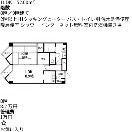
1LDK／52.00m²
階数
8階／9階建て
2階以上
IHクッキングヒーター
バス・トイレ別
温水洗浄便座
暖房便座
シャワー
インターネット無料
室内洗濯機置き場
8階
8.2
万円
管理費
1万円
star
お気に入り