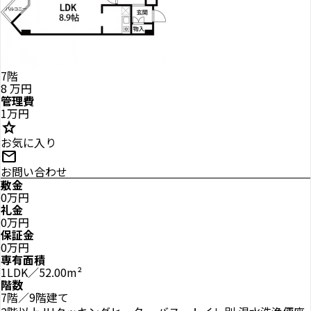
7階
8
万円
管理費
1万円
star
お気に入り
mail
お問い合わせ
敷金
0万円
礼金
0万円
保証金
0万円
専有面積
1LDK／52.00m²
階数
7階／9階建て