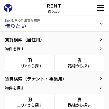
RENT
借りたい
仙台を中心に豊富な物件
VIP仙台二日町
keyboard_arrow_up
賃貸マンション
借りたい
keyboard_arrow_right
建物概要
keyboard_arrow_right
賃貸検索（居住用）
home
仙台の賃貸お部屋探し
仙台市青葉区の賃貸
北四番丁駅の賃貸
VIP
arrow_forward
建物概要
keyboard_arrow_right
物件を探す
VIP仙台二日町
arrow_forward
現在募集中の物件
space_dashboard
train
エリアから探す
路線から探す
arrow_forward
共用部
種別／構造
賃貸マンション／SRC(鉄骨鉄筋コンクリー
ト)
keyboard_arrow_right
賃貸検索（テナント・事業用）
arrow_forward
地図・周辺環境
keyboard_arrow_right
物件を探す
アクセス
仙台市地下鉄南北線/北四番丁駅 徒歩4分
仙台市地下鉄南北線/勾当台公園駅 徒歩4分
space_dashboard
train
仙台市営バス バス停『県庁市役所前』から
徒歩2分
エリアから探す
路線から探す