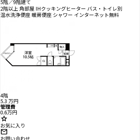
5階／9階建て
2階以上
角部屋
IHクッキングヒーター
バス・トイレ別
温水洗浄便座
暖房便座
シャワー
インターネット無料
4階
5.3
万円
管理費
0.6万円
star
お気に入り
mail
お問い合わせ