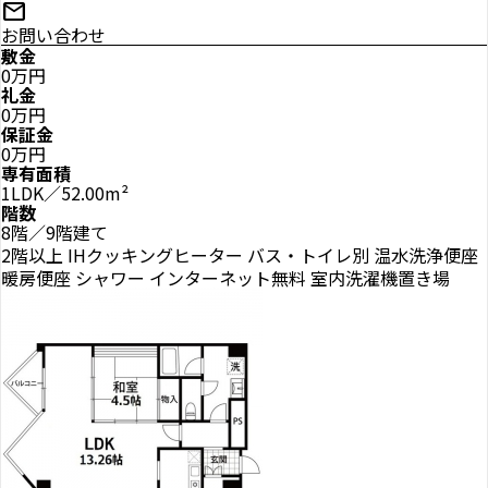
mail
お問い合わせ
敷金
0万円
礼金
0万円
保証金
0万円
専有面積
1LDK／52.00m²
階数
8階／9階建て
2階以上
IHクッキングヒーター
バス・トイレ別
温水洗浄便座
暖房便座
シャワー
インターネット無料
室内洗濯機置き場