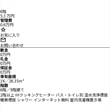
6階
5.3
万円
管理費
0.6万円
star
お気に入り
mail
お問い合わせ
敷金
0万円
礼金
0万円
保証金
0万円
専有面積
1K／26.35m²
階数
6階／9階建て
2階以上
IHクッキングヒーター
バス・トイレ別
温水洗浄便座
暖房便座
シャワー
インターネット無料
室内洗濯機置き場