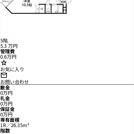
5階
5.3
万円
管理費
0.6万円
star
お気に入り
mail
お問い合わせ
敷金
0万円
礼金
0万円
保証金
0万円
専有面積
1R／26.35m²
階数