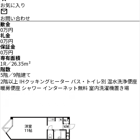
お気に入り
mail
お問い合わせ
敷金
0万円
礼金
0万円
保証金
0万円
専有面積
1R／26.35m²
階数
5階／9階建て
2階以上
IHクッキングヒーター
バス・トイレ別
温水洗浄便座
暖房便座
シャワー
インターネット無料
室内洗濯機置き場