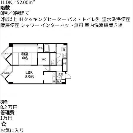
1LDK／52.00m²
階数
8階／9階建て
2階以上
IHクッキングヒーター
バス・トイレ別
温水洗浄便座
暖房便座
シャワー
インターネット無料
室内洗濯機置き場
8階
8.2
万円
管理費
1万円
star
お気に入り