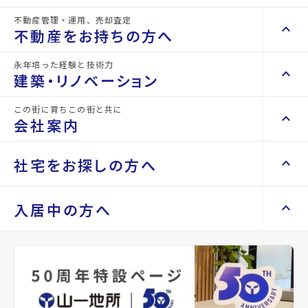
不動産管理・運用、売却査定
keyboard_arrow_right
keyboard_arrow_up
不動産を買いたい方へ
不動産をお持ちの方へ
keyboard_arrow_right
マンションを探す
永年培った経験と技術力
keyboard_arrow_right
keyboard_arrow_up
不動産をお持ちの方へ
建築・リノベーション
space_dashboard
train
keyboard_arrow_right
不動産の管理を依頼したい
エリアから探す
路線から探す
この街に育ちこの街と共に
keyboard_arrow_right
keyboard_arrow_up
建築・リノベーション
会社案内
山一地所の賃貸管理
keyboard_arrow_right
keyboard_arrow_right
戸建てを探す
損害保険・生命保険代理店
keyboard_arrow_right
keyboard_arrow_right
施工事例
不動産を貸すまでの流れ
keyboard_arrow_right
keyboard_arrow_right
keyboard_arrow_up
会社案内
社宅をお探しの方へ
keyboard_arrow_right
Renotta（リノッタ）
space_dashboard
train
空き家サポートサービス
keyboard_arrow_right
エリアから探す
路線から探す
空き地サポートサービス
keyboard_arrow_right
keyboard_arrow_right
代表挨拶
keyboard_arrow_right
keyboard_arrow_up
社宅をお探しの方へ
入居中の方へ
keyboard_arrow_right
不動産を売却したい
keyboard_arrow_right
会社概要・沿革
keyboard_arrow_right
土地を探す
keyboard_arrow_right
マンスリーマンション
keyboard_arrow_right
買い取りサービス
店舗紹介
keyboard_arrow_right
keyboard_arrow_right
住まいのFAQ
買取リースバック
space_dashboard
train
keyboard_arrow_right
keyboard_arrow_right
家具家電レンタル
keyboard_arrow_right
山一地所と仙台
エリアから探す
路線から探す
keyboard_arrow_right
相続相談をしたい
keyboard_arrow_right
退去される方へ
keyboard_arrow_right
レンタルオフィス
keyboard_arrow_right
パーパス
keyboard_arrow_right
不動産に投資したい
keyboard_arrow_right
事業用・投資用を探す
※準備中 住まいのしおり（PDF）