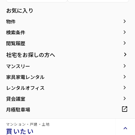
所在地
宮城県仙台市青葉区二日町
お気に入り
location_on
グーグルマップでみる
open_in_new
keyboard_arrow_right
物件
keyboard_arrow_right
検索条件
紹介動画
Introduction video
keyboard_arrow_right
閲覧履歴
keyboard_arrow_right
社宅をお探しの方へ
keyboard_arrow_right
マンスリー
keyboard_arrow_right
家具家電レンタル
keyboard_arrow_right
レンタルオフィス
keyboard_arrow_right
貸会議室
open_in_new
月極駐車場
マンション・戸建・土地
keyboard_arrow_up
買いたい