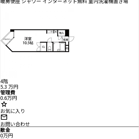
暖房便座
シャワー
インターネット無料
室内洗濯機置き場
4階
5.3
万円
管理費
0.6万円
star
お気に入り
mail
お問い合わせ
敷金
0万円