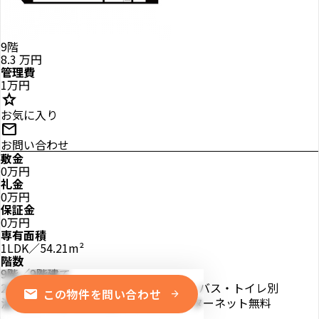
9階
8.3
万円
管理費
1万円
star
お気に入り
mail
お問い合わせ
敷金
0万円
礼金
0万円
保証金
0万円
専有面積
1LDK／54.21m²
階数
9階／9階建て
2階以上
最上階
IHクッキングヒーター
バス・トイレ別
mail
この物件を問い合わせ
arrow_forward
温水洗浄便座
暖房便座
シャワー
インターネット無料