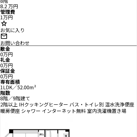
8階
8.2
万円
管理費
1万円
star
お気に入り
mail
お問い合わせ
敷金
0万円
礼金
0万円
保証金
0万円
専有面積
1LDK／52.00m²
階数
8階／9階建て
2階以上
IHクッキングヒーター
バス・トイレ別
温水洗浄便座
暖房便座
シャワー
インターネット無料
室内洗濯機置き場