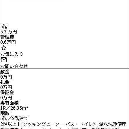
5階
5.3
万円
管理費
0.6万円
star
お気に入り
mail
お問い合わせ
敷金
0万円
礼金
0万円
保証金
0万円
専有面積
1R／26.35m²
階数
5階／9階建て
2階以上
IHクッキングヒーター
バス・トイレ別
温水洗浄便座