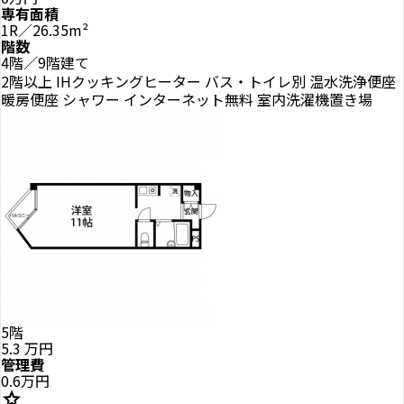
専有面積
1R／26.35m²
階数
4階／9階建て
2階以上
IHクッキングヒーター
バス・トイレ別
温水洗浄便座
暖房便座
シャワー
インターネット無料
室内洗濯機置き場
5階
5.3
万円
管理費
0.6万円
star