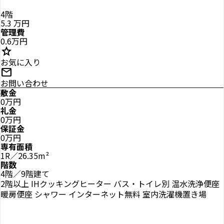
4階
5.3
万円
管理費
0.6万円
star
お気に入り
mail
お問い合わせ
敷金
0万円
礼金
0万円
保証金
0万円
専有面積
1R／26.35m²
階数
4階／9階建て
2階以上
IHクッキングヒーター
バス・トイレ別
温水洗浄便座
暖房便座
シャワー
インターネット無料
室内洗濯機置き場