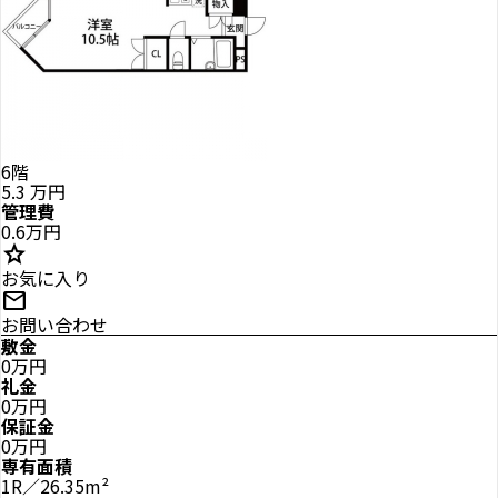
6階
5.3
万円
管理費
0.6万円
star
お気に入り
mail
お問い合わせ
敷金
0万円
礼金
0万円
保証金
0万円
専有面積
1R／26.35m²