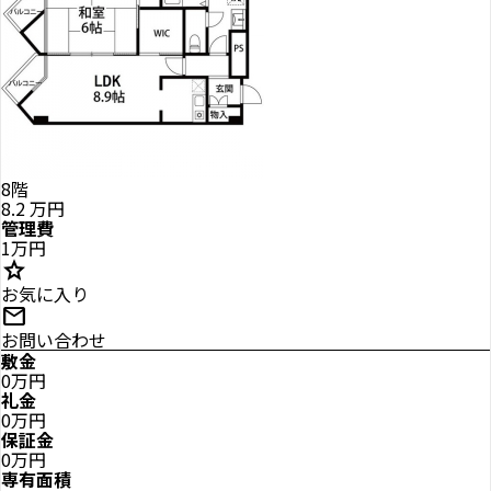
8階
8.2
万円
管理費
1万円
star
お気に入り
mail
お問い合わせ
敷金
0万円
礼金
0万円
保証金
0万円
専有面積