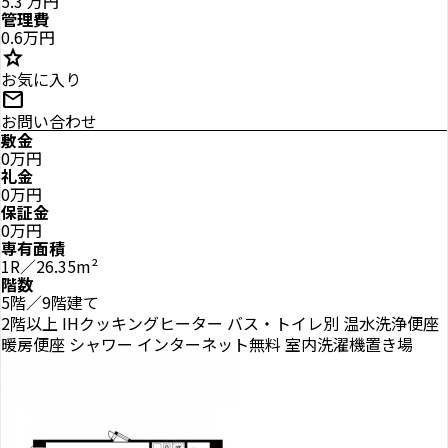
5.3
万円
管理費
0.6万円
star
お気に入り
mail
お問い合わせ
敷金
0万円
礼金
0万円
保証金
0万円
専有面積
1R／26.35m²
階数
5階／9階建て
2階以上
IHクッキングヒーター
バス・トイレ別
温水洗浄便座
暖房便座
シャワー
インターネット無料
室内洗濯機置き場