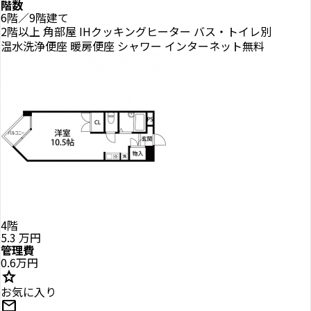
階数
6階／9階建て
2階以上
角部屋
IHクッキングヒーター
バス・トイレ別
温水洗浄便座
暖房便座
シャワー
インターネット無料
4階
5.3
万円
管理費
0.6万円
star
お気に入り
mail