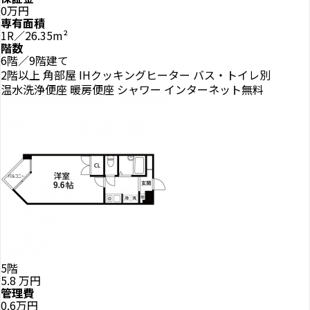
0万円
専有面積
1R／26.35m²
階数
6階／9階建て
2階以上
角部屋
IHクッキングヒーター
バス・トイレ別
温水洗浄便座
暖房便座
シャワー
インターネット無料
5階
5.8
万円
管理費
0.6万円