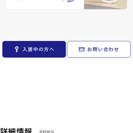
keyboard_arrow_right
貸会議室
keyboard_arrow_right
CM紹介
open_in_new
月極駐車場
keyboard_arrow_right
space_dashboard
train
採用情報
エリアから探す
路線から探す
keyboard_arrow_right
お気に入り
物件
keyboard_arrow_right
key_vertical
mail
入居中の方へ
お問い合わせ
検索条件
keyboard_arrow_right
閲覧履歴
keyboard_arrow_right
keyboard_arrow_right
マイホームを考え始めたら
keyboard_arrow_right
ご購入の流れ・諸費用
詳細情報
details