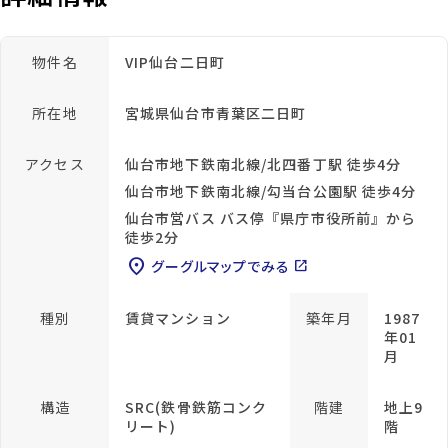
物件名
VIP仙台二日町
所在地
宮城県仙台市青葉区二日町
アクセス
仙台市地下鉄南北線/北四番丁駅 徒歩4分
仙台市地下鉄南北線/勾当台公園駅 徒歩4分
仙台市営バス バス停『県庁市役所前』から
徒歩2分
location_on
グーグルマップでみる
open_in_new
種別
賃貸マンション
築年月
1987
年01
月
構造
SRC(鉄骨鉄筋コンク
階建
地上9
リート)
階