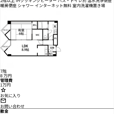
2階以上
IHクッキングヒーター
バス・トイレ別
温水洗浄便座
暖房便座
シャワー
インターネット無料
室内洗濯機置き場
7階
8
万円
管理費
1万円
star
お気に入り
mail
お問い合わせ
敷金