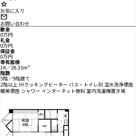
star
お気に入り
mail
お問い合わせ
敷金
0万円
礼金
0万円
保証金
0万円
専有面積
1K／26.35m²
階数
5階／9階建て
2階以上
IHクッキングヒーター
バス・トイレ別
温水洗浄便座
暖房便座
シャワー
インターネット無料
室内洗濯機置き場