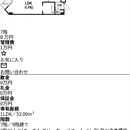
7階
8
万円
管理費
1万円
star
お気に入り
mail
お問い合わせ
敷金
0万円
礼金
0万円
保証金
0万円
専有面積
1LDK／52.00m²
階数
7階／9階建て