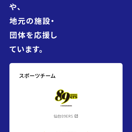
や、
地元の施設・
団体を応援し
ています。
スポーツチーム
仙台89ERS
open_in_new