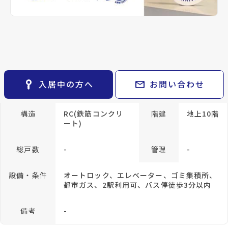
keyboard_arrow_right
貸会議室
keyboard_arrow_right
CM紹介
仙台市営バス バス停『木町通一丁目』から
open_in_new
月極駐車場
keyboard_arrow_right
space_dashboard
train
採用情報
徒歩1分
エリアから探す
路線から探す
仙台市地下鉄南北線/北四番丁駅 徒歩10分
location_on
グーグルマップでみる
open_in_new
keyboard_arrow_right
お気に入り
種別
賃貸マンション
築年月
1997年
物件
keyboard_arrow_right
key_vertical
mail
入居中の方へ
お問い合わせ
04月
検索条件
keyboard_arrow_right
閲覧履歴
keyboard_arrow_right
構造
RC(鉄筋コンクリ
階建
地上10階
keyboard_arrow_right
マイホームを考え始めたら
ート)
keyboard_arrow_right
ご購入の流れ・諸費用
総戸数
-
管理
-
設備・条件
オートロック、エレベーター、ゴミ集積所、
都市ガス、2駅利用可、バス停徒歩3分以内
備考
-