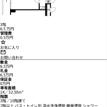
3階
6.5
万円
管理費
0.5万円
star
お気に入り
mail
お問い合わせ
敷金
6.5万円
礼金
6.5万円
保証金
0万円
専有面積
1K／32.50m²
階数
3階／10階建て
2階以上
バス・トイレ別
温水洗浄便座
暖房便座
シャワー