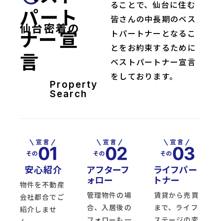
ることで、仙台に住む
パート
皆さんの中長期のベス
仙台密着の
ナー宣
トパートナーとなるこ
とをお約束するために
言
ベストパートナー宣言
をしております。
Property
Search
安心紹介
アフターフ
ライフパー
ォロー
トナー
物件を不動産
管理物件の場
賃貸から売買
会社都合でご
合、入居後の
まで、ライフ
紹介しませ
フォローも一
ステージの変