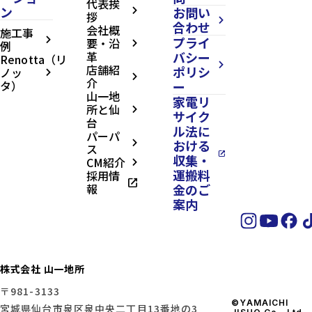
代表挨
ン
お問い
arrow_forward_ios
拶
arrow_forward_ios
合わせ
会社概
施工事
プライ
arrow_forward_ios
要・沿
例
arrow_forward_ios
革
バシー
Renotta（リ
arrow_forward_ios
店舗紹
ポリシ
ノッ
arrow_forward_ios
arrow_forward_ios
介
タ）
ー
山一地
家電リ
所と仙
arrow_forward_ios
サイク
台
ル法に
パーパ
おける
arrow_forward_ios
ス
open_in_new
収集・
CM紹介
arrow_forward_ios
運搬料
採用情
open_in_new
報
金のご
案内
株式会社 山一地所
〒981-3133
©YAMAICHI
宮城県仙台市泉区泉中央二丁目13番地の3