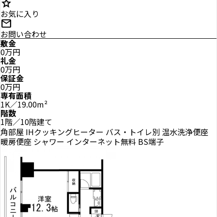
star
お気に入り
mail
お問い合わせ
敷金
0万円
礼金
0万円
保証金
0万円
専有面積
1K／19.00m²
階数
1階／10階建て
角部屋
IHクッキングヒーター
バス・トイレ別
温水洗浄便座
暖房便座
シャワー
インターネット無料
BS端子