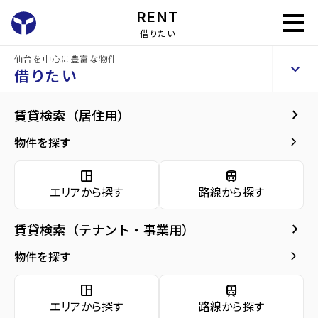
RENT
借りたい
仙台を中心に豊富な物件
Repeament勾当台
keyboard_arrow_up
賃貸マンション
借りたい
keyboard_arrow_right
建物概要
keyboard_arrow_right
賃貸検索（居住用）
home
仙台の賃貸お部屋探し
仙台市青葉区の賃貸
勾当台公園駅の賃貸
Re
arrow_forward
建物概要
keyboard_arrow_right
物件を探す
Repeament勾当台
arrow_forward
現在募集中の物件
space_dashboard
train
エリアから探す
路線から探す
arrow_forward
共用部
種別／構造
賃貸マンション／RC(鉄筋コンクリート)
keyboard_arrow_right
賃貸検索（テナント・事業用）
arrow_forward
地図・周辺環境
アクセス
仙台市地下鉄南北線/勾当台公園駅 徒歩8分
keyboard_arrow_right
物件を探す
仙台市営バス バス停『木町通一丁目』から
徒歩1分
space_dashboard
train
仙台市地下鉄南北線/北四番丁駅 徒歩10分
エリアから探す
路線から探す