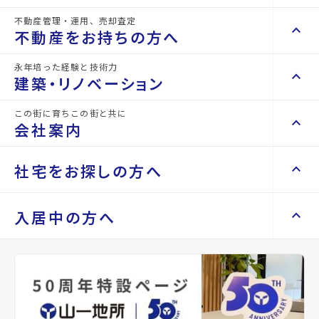
不動産管理・運用、売却査定
keyboard_arrow_right
keyboard_arrow_up
不動産を買いたい方へ
不動産をお持ちの方へ
keyboard_arrow_right
マンションを探す
永年培った経験と技術力
keyboard_arrow_right
keyboard_arrow_up
不動産をお持ちの方へ
建築・リノベーション
space_dashboard
train
keyboard_arrow_right
不動産の管理を依頼したい
エリアから探す
路線から探す
この街に育ちこの街と共に
keyboard_arrow_right
keyboard_arrow_up
建築・リノベーション
会社案内
山一地所の賃貸管理
keyboard_arrow_right
keyboard_arrow_right
戸建てを探す
損害保険・生命保険代理店
keyboard_arrow_right
keyboard_arrow_right
施工事例
不動産を貸すまでの流れ
keyboard_arrow_right
keyboard_arrow_right
keyboard_arrow_up
会社案内
社宅をお探しの方へ
keyboard_arrow_right
Renotta（リノッタ）
space_dashboard
train
空き家サポートサービス
keyboard_arrow_right
詳細情報
エリアから探す
路線から探す
空き地サポートサービス
keyboard_arrow_right
keyboard_arrow_right
代表挨拶
details
keyboard_arrow_right
keyboard_arrow_up
社宅をお探しの方へ
入居中の方へ
keyboard_arrow_right
不動産を売却したい
keyboard_arrow_right
会社概要・沿革
keyboard_arrow_right
土地を探す
keyboard_arrow_right
マンスリーマンション
keyboard_arrow_right
買い取りサービス
物件名
Repeament勾当台
店舗紹介
keyboard_arrow_right
keyboard_arrow_right
住まいのFAQ
買取リースバック
space_dashboard
train
keyboard_arrow_right
keyboard_arrow_right
家具家電レンタル
keyboard_arrow_right
山一地所と仙台
エリアから探す
路線から探す
所在地
宮城県仙台市青葉区木町通1丁目
keyboard_arrow_right
相続相談をしたい
keyboard_arrow_right
退去される方へ
keyboard_arrow_right
レンタルオフィス
keyboard_arrow_right
パーパス
keyboard_arrow_right
不動産に投資したい
keyboard_arrow_right
事業用・投資用を探す
※準備中 住まいのしおり（PDF）
アクセス
仙台市地下鉄南北線/勾当台公園駅 徒歩8分