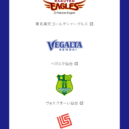
東北楽天ゴールデンイーグルス
open_in_new
ベガルタ仙台
open_in_new
ヴォスクオーレ仙台
open_in_new