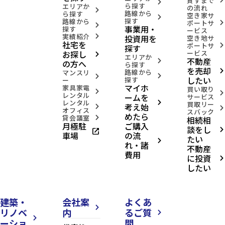
貸すまで
arrow_forward_ios
arrow_forward_ios
ら探す
エリアか
の流れ
arrow_forward_ios
路線から
ら探す
空き家サ
arrow_forward_ios
探す
路線から
ポートサ
arrow_forward_ios
arrow_forward_ios
事業用・
探す
ービス
実績紹介
投資用を
arrow_forward_ios
空き地サ
社宅を
ポートサ
arrow_forward_ios
探す
お探し
ービス
arrow_forward_ios
エリアか
不動産
arrow_forward_ios
の方へ
ら探す
を売却
路線から
arrow_forward_ios
マンスリ
arrow_forward_ios
arrow_forward_ios
したい
探す
ー
マイホ
家具家電
買い取り
arrow_forward_ios
arrow_forward_ios
レンタル
ームを
サービス
レンタル
arrow_forward_ios
買取リー
考え始
arrow_forward_ios
arrow_forward_ios
オフィス
スバック
めたら
貸会議室
相続相
arrow_forward_ios
月極駐
ご購入
談をし
open_in_new
arrow_forward_ios
車場
の流
たい
arrow_forward_ios
れ・諸
不動産
費用
に投資
arrow_forward_ios
したい
建築・
会社案
よくあ
arrow_forward_ios
リノベ
内
るご質
arrow_forward_ios
arrow_forward_ios
ーショ
問