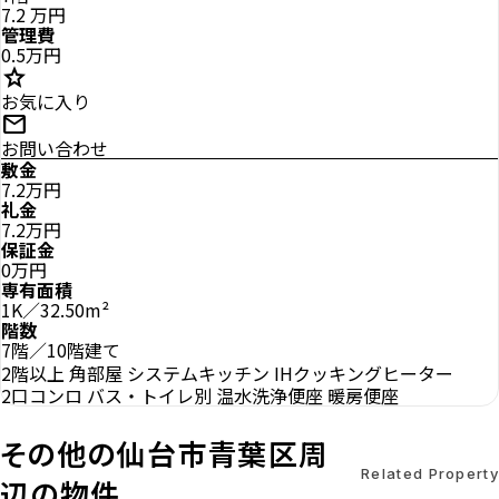
7.2
万円
管理費
0.5万円
star
お気に入り
mail
お問い合わせ
敷金
7.2万円
礼金
7.2万円
保証金
0万円
専有面積
1K／32.50m²
階数
7階／10階建て
2階以上
角部屋
システムキッチン
IHクッキングヒーター
2口コンロ
バス・トイレ別
温水洗浄便座
暖房便座
その他の仙台市青葉区周
Related Property
辺の物件