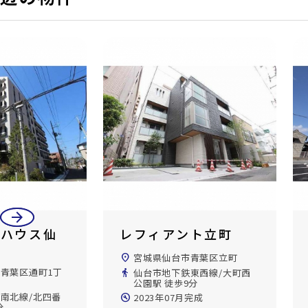
arrow_back
arrow_forward
ント立町
ラコリーヌ エスポ
ワール
市青葉区立町
location_on
宮城県仙台市青葉区東照宮1
東西線/大町西
丁目
9分
directions_walk
仙山線/東照宮駅 徒歩10分
完成