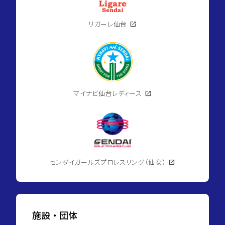
リガーレ仙台
open_in_new
マイナビ仙台レディース
open_in_new
センダイガールズプロレスリング（仙女）
open_in_new
施設・団体