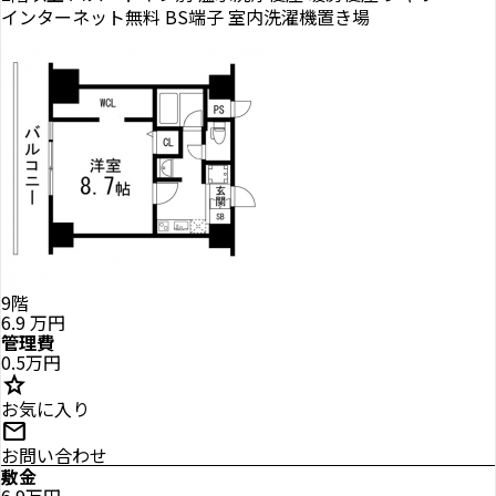
インターネット無料
BS端子
室内洗濯機置き場
9階
6.9
万円
管理費
0.5万円
star
お気に入り
mail
お問い合わせ
敷金
6.9万円