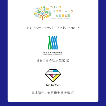
やまいちサステナパーク七北田公園
open_in_new
仙台うみの杜水族館
open_in_new
東北障がい者芸術支援機構
open_in_new