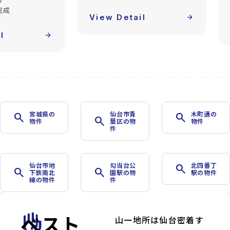
build_circle
2022年03月完成
l
arrow_forward
View Detail
arrow_forward
宮城県の
仙台市青
木町通の
search
search
search
物件
葉区の物
物件
件
仙台市地
勾当台公
北四番丁
search
search
search
下鉄南北
園駅の物
駅の物件
線の物件
件
ベスト
front_hand
山一地所は仙台密着す