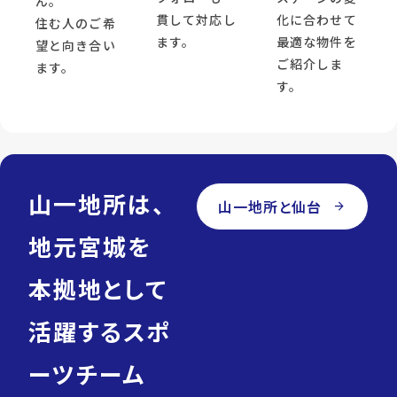
ん。
貫して対応し
化に合わせて
住む人のご希
ます。
最適な物件を
望と向き合い
ご紹介しま
ます。
す。
山一地所は、
山一地所と仙台
arrow_forward
地元宮城を
本拠地として
活躍するスポ
ーツチーム