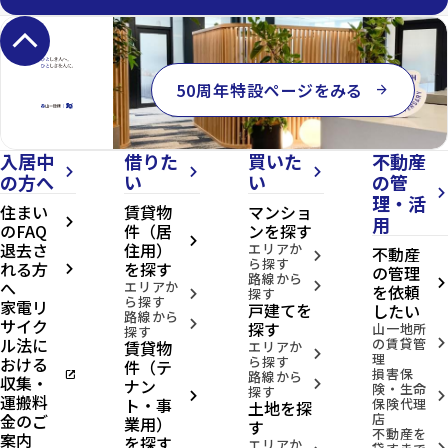
keyboard_arrow_up
50周年特設ページをみる
arrow_forward
入居中
借りた
買いた
不動産
arrow_forward_ios
arrow_forward_ios
arrow_forward_ios
の方へ
い
い
の管
arrow_forward_ios
理・活
住まい
賃貸物
マンショ
用
arrow_forward_ios
のFAQ
件（居
ンを探す
arrow_forward_ios
退去さ
住用）
エリアか
不動産
arrow_forward_ios
ら探す
れる方
を探す
の管理
arrow_forward_ios
路線から
へ
arrow_forward_ios
エリアか
arrow_forward_ios
を依頼
探す
arrow_forward_ios
ら探す
家電リ
戸建てを
したい
路線から
サイク
arrow_forward_ios
探す
山一地所
探す
ル法に
の賃貸管
賃貸物
arrow_forward_ios
エリアか
arrow_forward_ios
理
おける
ら探す
件（テ
損害保
open_in_new
路線から
収集・
ナン
arrow_forward_ios
険・生命
探す
arrow_forward_ios
arrow_forward_ios
運搬料
ト・事
保険代理
土地を探
金のご
店
業用）
す
不動産を
案内
を探す
エリアか