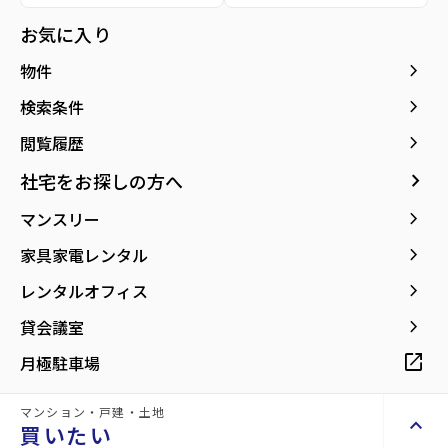
所在地
宮城県仙台市青葉区木町通1丁目
location_on
グーグルマップでみる
お気に入り
open_in_new
keyboard_arrow_right
物件
紹介動画
keyboard_arrow_right
検索条件
Introduction video
keyboard_arrow_right
閲覧履歴
keyboard_arrow_right
社宅をお探しの方へ
keyboard_arrow_right
マンスリー
keyboard_arrow_right
家具家電レンタル
keyboard_arrow_right
レンタルオフィス
keyboard_arrow_right
貸会議室
open_in_new
月極駐車場
マンション・戸建・土地
keyboard_arrow_up
買いたい