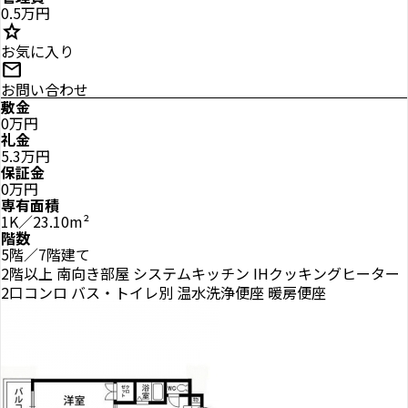
0.5万円
star
お気に入り
mail
お問い合わせ
敷金
0万円
礼金
5.3万円
保証金
0万円
専有面積
1K／23.10m²
階数
5階／7階建て
2階以上
南向き部屋
システムキッチン
IHクッキングヒーター
2口コンロ
バス・トイレ別
温水洗浄便座
暖房便座