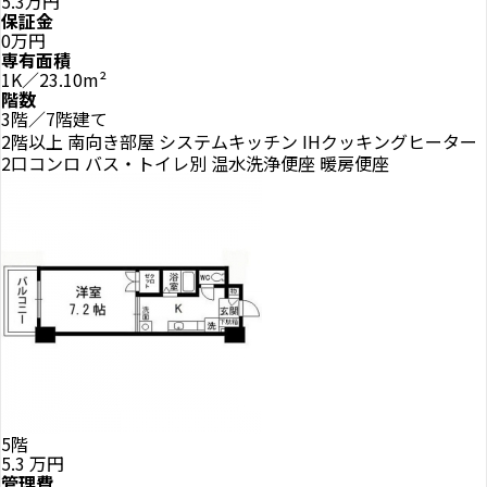
5.3万円
保証金
0万円
専有面積
1K／23.10m²
階数
3階／7階建て
2階以上
南向き部屋
システムキッチン
IHクッキングヒーター
2口コンロ
バス・トイレ別
温水洗浄便座
暖房便座
5階
5.3
万円
管理費