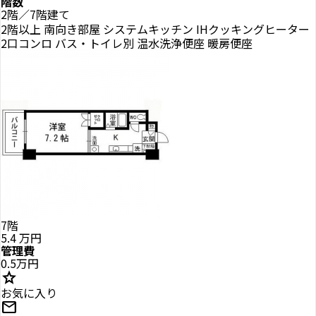
階数
2階／7階建て
2階以上
南向き部屋
システムキッチン
IHクッキングヒーター
2口コンロ
バス・トイレ別
温水洗浄便座
暖房便座
7階
5.4
万円
管理費
0.5万円
star
お気に入り
mail