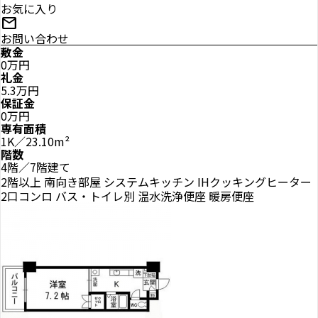
お気に入り
mail
お問い合わせ
敷金
0万円
礼金
5.3万円
保証金
0万円
専有面積
1K／23.10m²
階数
4階／7階建て
2階以上
南向き部屋
システムキッチン
IHクッキングヒーター
2口コンロ
バス・トイレ別
温水洗浄便座
暖房便座