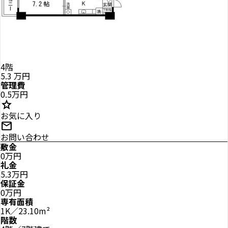
4階
5.3
万円
管理費
0.5万円
star
お気に入り
mail
お問い合わせ
敷金
0万円
礼金
5.3万円
保証金
0万円
専有面積
1K／23.10m²
階数