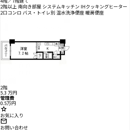
4階／7階建て
2階以上
南向き部屋
システムキッチン
IHクッキングヒーター
2口コンロ
バス・トイレ別
温水洗浄便座
暖房便座
2階
5.3
万円
管理費
0.5万円
star
お気に入り
mail
お問い合わせ