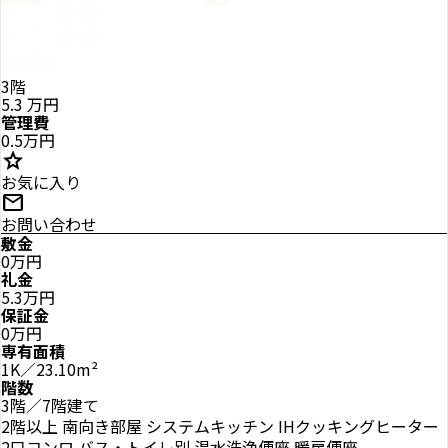
3階
5.3
万円
管理費
0.5万円
star
お気に入り
mail
お問い合わせ
敷金
0万円
礼金
5.3万円
保証金
0万円
専有面積
1K／23.10m²
階数
3階／7階建て
2階以上
南向き部屋
システムキッチン
IHクッキングヒーター
2口コンロ
バス・トイレ別
温水洗浄便座
暖房便座