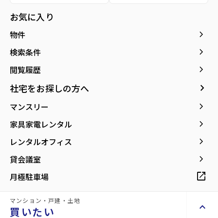
種別／構造
賃貸マンション／RC(鉄筋コンクリート)
お気に入り
アクセス
仙台市地下鉄南北線/泉中央駅 徒歩5分
keyboard_arrow_right
物件
仙台市地下鉄南北線/八乙女駅 徒歩24分
仙台市地下鉄南北線/黒松駅 徒歩40分
keyboard_arrow_right
検索条件
keyboard_arrow_right
閲覧履歴
所在地
宮城県仙台市泉区泉中央2丁目
location_on
グーグルマップでみる
open_in_new
keyboard_arrow_right
社宅をお探しの方へ
keyboard_arrow_right
マンスリー
築年月
1994年10月
keyboard_arrow_right
家具家電レンタル
keyboard_arrow_right
レンタルオフィス
keyboard_arrow_right
貸会議室
【～始発駅～泉中央まで徒歩5分！】利便
open_in_new
月極駐車場
施設が徒歩圏内です！
マンション・戸建・土地
keyboard_arrow_up
買いたい