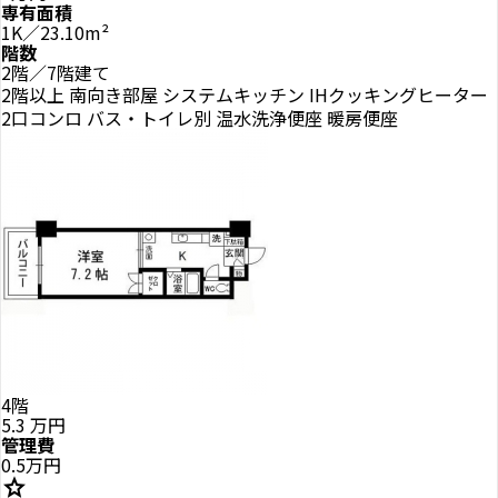
専有面積
1K／23.10m²
階数
2階／7階建て
2階以上
南向き部屋
システムキッチン
IHクッキングヒーター
2口コンロ
バス・トイレ別
温水洗浄便座
暖房便座
4階
5.3
万円
管理費
0.5万円
star