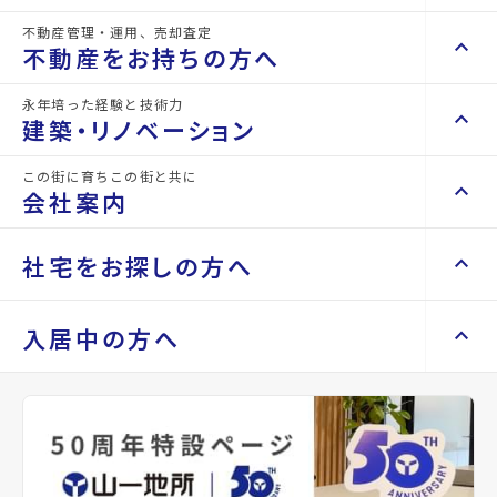
詳細情報
不動産管理・運用、売却査定
details
keyboard_arrow_right
keyboard_arrow_up
不動産を買いたい方へ
不動産をお持ちの方へ
keyboard_arrow_right
マンションを探す
永年培った経験と技術力
物件名
サニーヒルズ泉中央
keyboard_arrow_right
keyboard_arrow_up
不動産をお持ちの方へ
建築・リノベーション
space_dashboard
train
keyboard_arrow_right
不動産の管理を依頼したい
エリアから探す
路線から探す
所在地
宮城県仙台市泉区泉中央2丁目
この街に育ちこの街と共に
keyboard_arrow_right
keyboard_arrow_up
建築・リノベーション
会社案内
山一地所の賃貸管理
keyboard_arrow_right
keyboard_arrow_right
戸建てを探す
アクセス
仙台市地下鉄南北線/泉中央駅 徒歩5分
損害保険・生命保険代理店
keyboard_arrow_right
keyboard_arrow_right
施工事例
不動産を貸すまでの流れ
keyboard_arrow_right
仙台市地下鉄南北線/八乙女駅 徒歩24分
keyboard_arrow_right
keyboard_arrow_up
会社案内
社宅をお探しの方へ
keyboard_arrow_right
Renotta（リノッタ）
space_dashboard
train
空き家サポートサービス
keyboard_arrow_right
仙台市地下鉄南北線/黒松駅 徒歩40分
エリアから探す
路線から探す
空き地サポートサービス
keyboard_arrow_right
keyboard_arrow_right
代表挨拶
location_on
グーグルマップでみる
open_in_new
keyboard_arrow_right
keyboard_arrow_up
社宅をお探しの方へ
入居中の方へ
keyboard_arrow_right
不動産を売却したい
keyboard_arrow_right
会社概要・沿革
keyboard_arrow_right
土地を探す
keyboard_arrow_right
マンスリーマンション
種別
賃貸マン
築年月
1994
keyboard_arrow_right
買い取りサービス
店舗紹介
keyboard_arrow_right
ション
年10月
keyboard_arrow_right
住まいのFAQ
買取リースバック
space_dashboard
train
keyboard_arrow_right
keyboard_arrow_right
家具家電レンタル
keyboard_arrow_right
山一地所と仙台
エリアから探す
路線から探す
keyboard_arrow_right
相続相談をしたい
keyboard_arrow_right
退去される方へ
間取り
1K
間取り内訳
洋室
keyboard_arrow_right
レンタルオフィス
keyboard_arrow_right
パーパス
7.2 帖
keyboard_arrow_right
不動産に投資したい
keyboard_arrow_right
事業用・投資用を探す
※準備中 住まいのしおり（PDF）