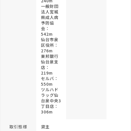
240m
一般財団
法人宮城
県成人病
予防協
会：
542m
仙台市泉
区役所：
276m
東邦銀行
仙台泉支
店：
219m
セルバ：
550m
ツルハド
ラッグ仙
台泉中央3
丁目店：
306m
取引態様
貸主