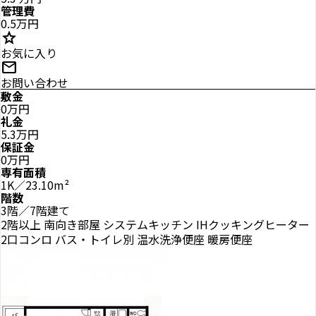
管理費
0.5万円
star
お気に入り
mail
お問い合わせ
敷金
0万円
礼金
5.3万円
保証金
0万円
専有面積
1K／23.10m²
階数
3階／7階建て
2階以上
南向き部屋
システムキッチン
IHクッキングヒーター
2口コンロ
バス・トイレ別
温水洗浄便座
暖房便座