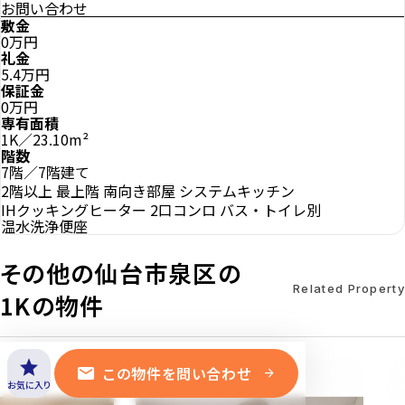
お問い合わせ
敷金
0万円
礼金
5.4万円
保証金
0万円
専有面積
1K／23.10m²
階数
7階／7階建て
2階以上
最上階
南向き部屋
システムキッチン
IHクッキングヒーター
2口コンロ
バス・トイレ別
温水洗浄便座
その他の仙台市泉区の
Related Property
1Kの物件
star
mail
この物件を問い合わせ
arrow_forward
お気に入り