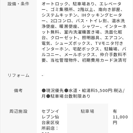
設備・条件
オートロック、駐車場あり、エレベータ
ー、ゴミ集積所、2階以上、南向き部屋、
システムキッチン、IHクッキングヒータ
ー、2口コンロ、バス・トイレ別、温水洗
浄便座、暖房便座、シャワー、インターネ
ット無料、室内洗濯機置き場、洗面化粧
台、クローゼット、照明器具、エアコン、
電気、シューズボックス、TVモニタ付き
インターホン、宅配ボックス、駐輪場、バ
ルコニー、メールボックス、仲介手数料不
要、当社管理物件、初期費用カード決済可
リフォーム
-
備考
●現況優先●水道・給湯料5,500円:税込/
月●駐車場台数制限あり
周辺施設
セブンイ
駐車場
有
レブン仙
11,000
台泉区役
円
所前店：