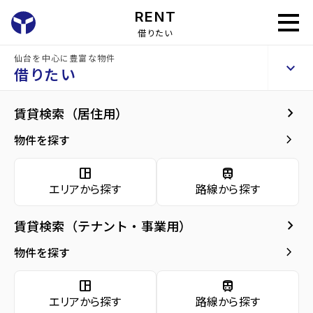
RENT
借りたい
仙台を中心に豊富な物件
サニーヒルズ泉中央
keyboard_arrow_up
賃貸マンション
借りたい
keyboard_arrow_right
現在募集中の物件
keyboard_arrow_right
賃貸検索（居住用）
home
仙台の賃貸お部屋探し
仙台市泉区の賃貸
泉中央駅の賃貸
サニーヒ
arrow_forward
建物概要
keyboard_arrow_right
物件を探す
サニーヒルズ泉中央 4階
arrow_forward
現在募集中の物件
5.3
space_dashboard
train
万円
管理費・共益費
5,000円
エリアから探す
路線から探す
arrow_forward
共用部
敷金
0万円
礼金
5.3万円
keyboard_arrow_right
賃貸検索（テナント・事業用）
arrow_forward
地図・周辺環境
keyboard_arrow_right
間取り
1K／23.10m²
物件を探す
arrow_forward
お問い合わせ
space_dashboard
train
階数
4階／7階建て
エリアから探す
路線から探す