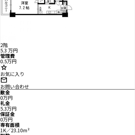
2階
5.3
万円
管理費
0.5万円
star
お気に入り
mail
お問い合わせ
敷金
0万円
礼金
5.3万円
保証金
0万円
専有面積
1K／23.10m²