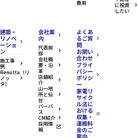
費用
に投資
arrow_forward_ios
したい
建築・
会社案
よくあ
arrow_forward_ios
リノベ
内
るご質
arrow_forward_ios
arrow_forward_ios
ーショ
問
代表挨
ン
お問い
arrow_forward_ios
拶
arrow_forward_ios
合わせ
会社概
施工事
プライ
arrow_forward_ios
要・沿
例
arrow_forward_ios
革
バシー
Renotta（リ
arrow_forward_ios
店舗紹
ポリシ
ノッ
arrow_forward_ios
arrow_forward_ios
介
タ）
ー
山一地
家電リ
所と仙
arrow_forward_ios
サイク
台
ル法に
パーパ
おける
arrow_forward_ios
ス
open_in_new
収集・
CM紹介
arrow_forward_ios
運搬料
採用情
open_in_new
報
金のご
案内