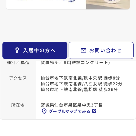
keyboard_arrow_right
貸会議室
keyboard_arrow_right
CM紹介
open_in_new
月極駐車場
keyboard_arrow_right
space_dashboard
train
採用情報
エリアから探す
路線から探す
keyboard_arrow_right
お気に入り
セルバまで706m
COOP MIYAGI市名坂店まで
715m
物件
keyboard_arrow_right
key_vertical
mail
入居中の方へ
お問い合わせ
検索条件
keyboard_arrow_right
閲覧履歴
keyboard_arrow_right
種別／構造
貸事務所／RC(鉄筋コンクリート)
keyboard_arrow_right
マイホームを考え始めたら
アクセス
仙台市地下鉄南北線/泉中央駅 徒歩8分
keyboard_arrow_right
ご購入の流れ・諸費用
仙台市地下鉄南北線/八乙女駅 徒歩22分
仙台市地下鉄南北線/黒松駅 徒歩36分
所在地
宮城県仙台市泉区泉中央3丁目
location_on
グーグルマップでみる
open_in_new