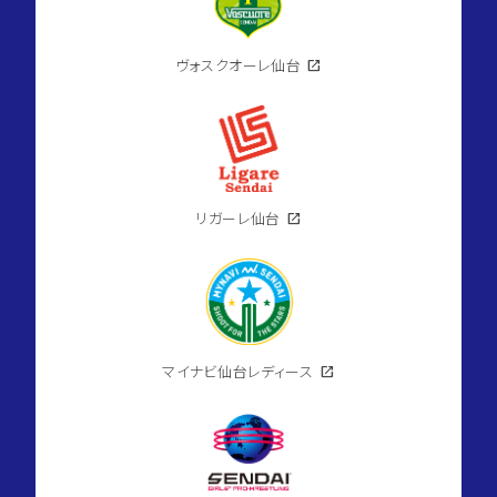
ヴォスクオーレ仙台
open_in_new
リガーレ仙台
open_in_new
マイナビ仙台レディース
open_in_new