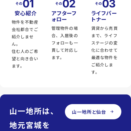
安心紹介
アフターフ
ライフパー
ォロー
トナー
物件を不動産
管理物件の場
賃貸から売買
会社都合でご
合、入居後の
まで、ライフ
紹介しませ
フォローも一
ステージの変
ん。
貫して対応し
化に合わせて
住む人のご希
ます。
最適な物件を
望と向き合い
ご紹介しま
ます。
す。
山一地所は、
山一地所と仙台
arrow_forward
地元宮城を