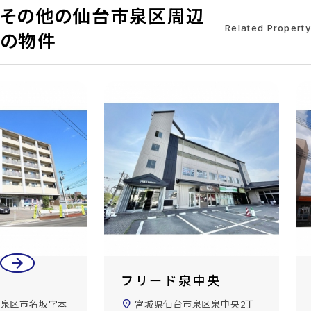
その他の仙台市泉区周辺
Related Property
の物件
arrow_back
arrow_forward
フリード泉中央
市泉区市名坂字本
location_on
宮城県仙台市泉区泉中央2丁