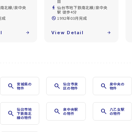
目
南北線/泉中央
directions_walk
仙台市地下鉄南北線/泉中央
駅 徒歩4分
完成
build_circle
1992年03月完成
l
arrow_forward
View Detail
arrow_forward
宮城県の
仙台市泉
泉中央の
search
search
search
物件
区の物件
物件
仙台市地
泉中央駅
八乙女駅
search
search
search
下鉄南北
の物件
の物件
線の物件