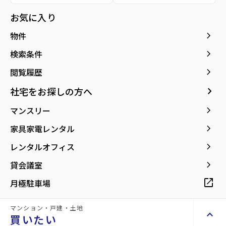
お気に入り
keyboard_arrow_right
物件
keyboard_arrow_right
検索条件
keyboard_arrow_right
閲覧履歴
ツルハドラッグ仙台泉中央店まで
ファミリーマート泉七北田店まで
keyboard_arrow_right
社宅をお探しの方へ
256m
286m
keyboard_arrow_right
マンスリー
keyboard_arrow_right
家具家電レンタル
keyboard_arrow_right
レンタルオフィス
keyboard_arrow_right
貸会議室
open_in_new
月極駐車場
マンション・戸建・土地
keyboard_arrow_up
買いたい