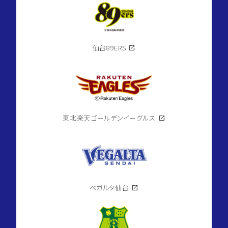
仙台89ERS
open_in_new
東北楽天ゴールデンイーグルス
open_in_new
ベガルタ仙台
open_in_new