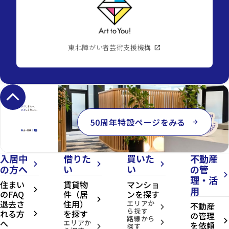
東北障がい者芸術支援機構
open_in_new
keyboard_arrow_up
50周年特設ページをみる
arrow_forward
入居中
借りた
買いた
不動産
arrow_forward_ios
arrow_forward_ios
arrow_forward_ios
の方へ
い
い
の管
arrow_forward_ios
理・活
住まい
賃貸物
マンショ
用
arrow_forward_ios
のFAQ
件（居
ンを探す
arrow_forward_ios
退去さ
住用）
エリアか
不動産
arrow_forward_ios
ら探す
れる方
を探す
の管理
arrow_forward_ios
路線から
へ
arrow_forward_ios
エリアか
arrow_forward_ios
を依頼
探す
arrow_forward_ios