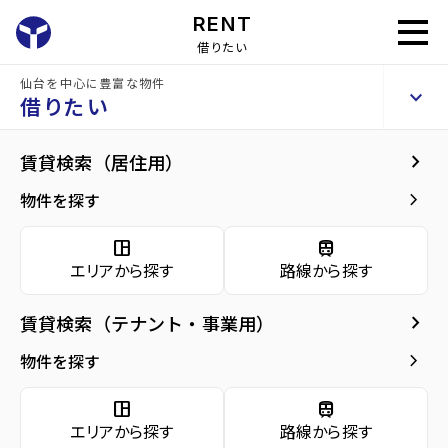
RENT
借りたい
仙台を中心に豊富な物件
泉セレクトビル
keyboard_arrow_up
貸事務所
借りたい
keyboard_arrow_right
地図・周辺環境
keyboard_arrow_right
賃貸検索（居住用）
home
仙台のテナント賃貸
仙台市泉区のテナント賃貸
泉中央駅のテナン
arrow_forward
建物概要
keyboard_arrow_right
物件を探す
泉セレクトビル
arrow_forward
現在募集中の物件
space_dashboard
train
エリアから探す
路線から探す
arrow_forward
共用部
keyboard_arrow_right
賃貸検索（テナント・事業用）
arrow_forward
地図・周辺環境
周辺環境
keyboard_arrow_right
物件を探す
space_dashboard
train
エリアから探す
路線から探す