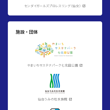
センダイガールズプロレスリング（仙女）
open_in_new
施設・団体
やまいちサステナパーク七北田公園
open_in_new
仙台うみの杜水族館
open_in_new