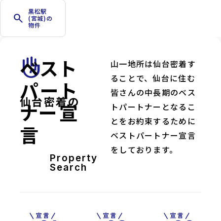
黒松駅
search
(宮城)の
物件
ベスト
front_hand
山一地所は仙台密着す
ることで、仙台に住む
パート
皆さんの中長期のベス
仙台密着の
ナー宣
トパートナーとなるこ
とをお約束するために
言
ベストパートナー宣言
をしております。
Property
Search