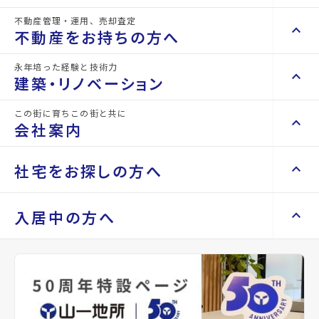
泉七北田郵便局まで346m
杜の都信用金庫泉中央支店まで
641m
不動産管理・運用、売却査定
keyboard_arrow_right
keyboard_arrow_up
不動産を買いたい方へ
不動産をお持ちの方へ
keyboard_arrow_right
マンションを探す
永年培った経験と技術力
keyboard_arrow_right
keyboard_arrow_up
不動産をお持ちの方へ
建築・リノベーション
space_dashboard
train
keyboard_arrow_right
不動産の管理を依頼したい
エリアから探す
路線から探す
この街に育ちこの街と共に
keyboard_arrow_right
keyboard_arrow_up
建築・リノベーション
会社案内
山一地所の賃貸管理
keyboard_arrow_right
keyboard_arrow_right
戸建てを探す
損害保険・生命保険代理店
keyboard_arrow_right
keyboard_arrow_right
施工事例
不動産を貸すまでの流れ
keyboard_arrow_right
keyboard_arrow_right
keyboard_arrow_up
会社案内
社宅をお探しの方へ
keyboard_arrow_right
Renotta（リノッタ）
space_dashboard
train
空き家サポートサービス
keyboard_arrow_right
エリアから探す
路線から探す
空き地サポートサービス
keyboard_arrow_right
keyboard_arrow_right
代表挨拶
仙台市泉区役所まで638m
一般財団法人宮城県成人病予防協
keyboard_arrow_right
keyboard_arrow_up
社宅をお探しの方へ
入居中の方へ
keyboard_arrow_right
不動産を売却したい
会まで599m
keyboard_arrow_right
会社概要・沿革
keyboard_arrow_right
土地を探す
keyboard_arrow_right
マンスリーマンション
keyboard_arrow_right
買い取りサービス
店舗紹介
keyboard_arrow_right
keyboard_arrow_right
住まいのFAQ
買取リースバック
space_dashboard
train
keyboard_arrow_right
keyboard_arrow_right
家具家電レンタル
keyboard_arrow_right
山一地所と仙台
エリアから探す
路線から探す
keyboard_arrow_right
相続相談をしたい
keyboard_arrow_right
退去される方へ
keyboard_arrow_right
レンタルオフィス
keyboard_arrow_right
パーパス
keyboard_arrow_right
不動産に投資したい
keyboard_arrow_right
事業用・投資用を探す
※準備中 住まいのしおり（PDF）