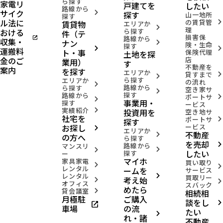
ら探す
家電リ
戸建てを
したい
路線から
サイク
arrow_forward_ios
探す
山一地所
探す
ル法に
の賃貸管
賃貸物
arrow_forward_ios
エリアか
arrow_forward_ios
理
おける
ら探す
件（テ
損害保
open_in_new
路線から
収集・
ナン
arrow_forward_ios
険・生命
探す
arrow_forward_ios
arrow_forward_ios
運搬料
ト・事
保険代理
土地を探
金のご
店
業用）
す
不動産を
案内
を探す
エリアか
貸すまで
arrow_forward_ios
arrow_forward_ios
ら探す
エリアか
の流れ
arrow_forward_ios
路線から
ら探す
空き家サ
arrow_forward_ios
探す
路線から
ポートサ
arrow_forward_ios
arrow_forward_ios
事業用・
探す
ービス
実績紹介
投資用を
arrow_forward_ios
空き地サ
社宅を
ポートサ
arrow_forward_ios
探す
お探し
ービス
arrow_forward_ios
エリアか
不動産
arrow_forward_ios
の方へ
ら探す
を売却
路線から
arrow_forward_ios
マンスリ
arrow_forward_ios
arrow_forward_ios
したい
探す
ー
マイホ
家具家電
買い取り
arrow_forward_ios
arrow_forward_ios
レンタル
ームを
サービス
レンタル
arrow_forward_ios
買取リー
考え始
arrow_forward_ios
arrow_forward_ios
オフィス
スバック
めたら
貸会議室
相続相
arrow_forward_ios
月極駐
ご購入
談をし
open_in_new
arrow_forward_ios
車場
の流
たい
arrow_forward_ios
れ・諸
不動産