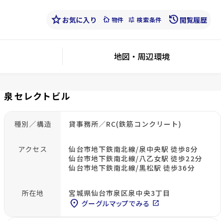
star
history
お気に入り
cottage
tune
閲覧履歴
物件
検索条件
地図・周辺環境
泉セレクトビル
種別／構造
貸事務所／RC(鉄筋コンクリート)
アクセス
仙台市地下鉄南北線/泉中央駅 徒歩8分
仙台市地下鉄南北線/八乙女駅 徒歩22分
仙台市地下鉄南北線/黒松駅 徒歩36分
所在地
宮城県仙台市泉区泉中央3丁目
location_on
グーグルマップでみる
open_in_new