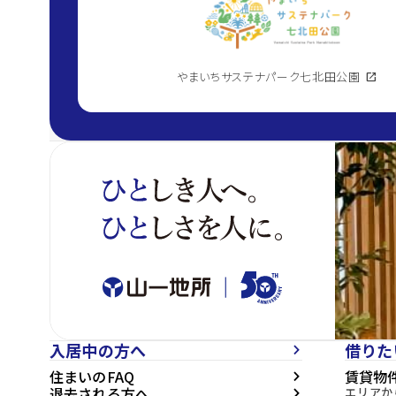
やまいちサステナパーク七北田公園
open_in_new
入居中の方へ
借りた
arrow_forward_ios
住まいのFAQ
賃貸物
arrow_forward_ios
退去される方へ
エリアか
arrow_forward_ios