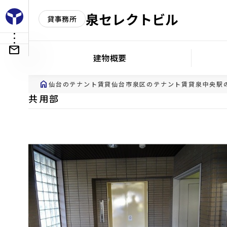
泉セレクトビル
貸事務所
建物概要
home
仙台のテナント賃貸
仙台市泉区のテナント賃貸
泉中央駅
共用部