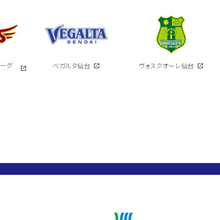
イーグ
ベガルタ仙台
open_in_new
ヴォスクオーレ仙台
open_in_new
open_in_new