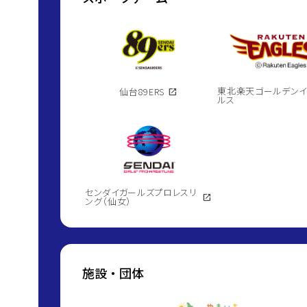
東北楽天ゴールデン
仙台89ERS
open_in_new
ルス
センダイガールズプロレスリ
open_in_new
ング（仙女）
施設・団体