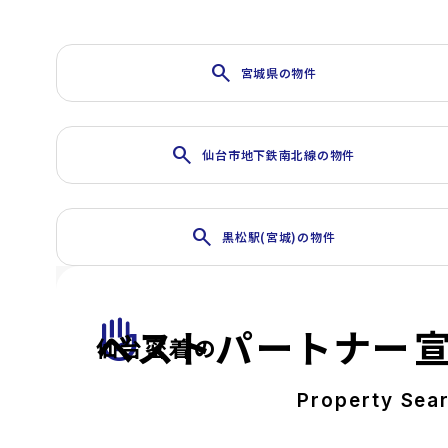
search
宮城県の物件
search
仙台市地下鉄南北線の物件
search
黒松駅(宮城)の物件
front_hand
ベストパートナー
仙台密着の
Property Sea