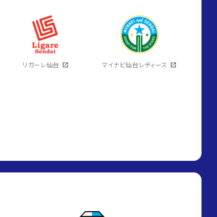
リガーレ仙台
open_in_new
マイナビ仙台レディース
open_in_new