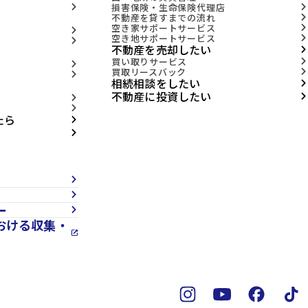
損害保険・生命保険代理店
arrow_forward_ios
arrow_forward_ios
不動産を貸すまでの流れ
arrow_forward_ios
空き家サポートサービス
arrow_forward_ios
arrow_forward_ios
空き地サポートサービス
arrow_forward_ios
arrow_forward_ios
不動産を売却したい
arrow_forward_ios
買い取りサービス
arrow_forward_ios
arrow_forward_ios
買取リースバック
arrow_forward_ios
arrow_forward_ios
相続相談をしたい
arrow_forward_ios
不動産に投資したい
arrow_forward_ios
arrow_forward_ios
arrow_forward_ios
たら
arrow_forward_ios
arrow_forward_ios
arrow_forward_ios
arrow_forward_ios
ー
arrow_forward_ios
おける収集・
open_in_new