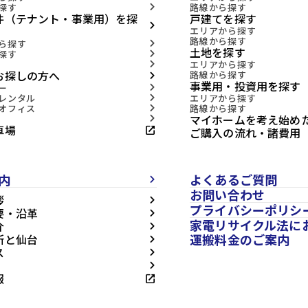
探す
路線から探す
arrow_forward_ios
件（テナント・事業用）を探
戸建てを探す
arrow_forward_ios
エリアから探す
路線から探す
ら探す
arrow_forward_ios
土地を探す
探す
arrow_forward_ios
エリアから探す
arrow_forward_ios
お探しの方へ
路線から探す
arrow_forward_ios
事業用・投資用を探す
ー
arrow_forward_ios
レンタル
エリアから探す
arrow_forward_ios
オフィス
路線から探す
arrow_forward_ios
マイホームを考え始め
arrow_forward_ios
車場
open_in_new
ご購入の流れ・諸費用
内
よくあるご質問
arrow_forward_ios
お問い合わせ
拶
arrow_forward_ios
プライバシーポリシ
要・沿革
arrow_forward_ios
家電リサイクル法に
介
arrow_forward_ios
運搬料金のご案内
所と仙台
arrow_forward_ios
ス
arrow_forward_ios
arrow_forward_ios
報
open_in_new