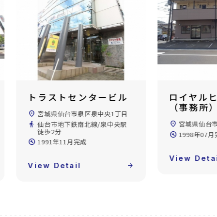
ロイヤルヒルズ泉ヶ丘
アクティ
（事務所）
丘A10
location_on
宮城県仙台市泉区泉ケ丘2丁目
location_on
宮城県仙台
build_circle
1998年07月完成
directions_walk
仙台市地下鉄
徒歩40分
build_circle
1988年03
View Detail
arrow_forward
View Deta