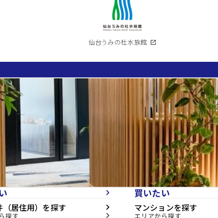
仙台うみの杜水族館
open_in_new
い
買いたい
arrow_forward_ios
件（居住用）を探す
マンションを探す
arrow_forward_ios
ら探す
エリアから探す
arrow_forward_ios