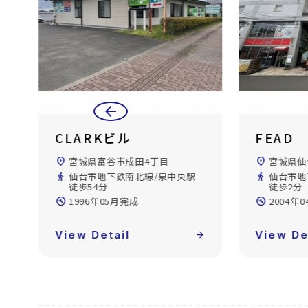
arrow_back
FEAD
ＷＩＮ
location_on
宮城県仙台市泉区泉中央1丁目
location_on
宮城県仙
directions_walk
仙台市地下鉄南北線/泉中央駅
directions_walk
仙台市地
徒歩2分
徒歩3分
build_circle
2004年04月完成
build_circle
2005年
forward
View Detail
arrow_forward
View De