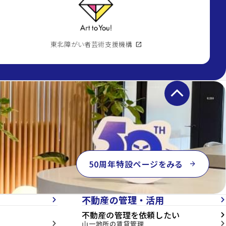
東北障がい者芸術支援機構
open_in_new
keyboard_arrow_up
50周年特設ページをみる
arrow_forward
不動産の管理・活用
arrow_forward_ios
arrow_forward_ios
不動産の管理を依頼したい
arrow_forward_ios
山一地所の賃貸管理
arrow_forward_ios
arrow_forward_ios