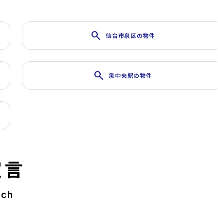
search
仙台市泉区の物件
search
泉中央駅の物件
宣言
rch