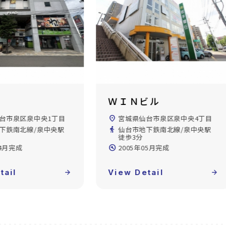
ビル
トラストセンタービル
台市泉区泉中央4丁目
location_on
宮城県仙台市泉区泉中央1丁目
下鉄南北線/泉中央駅
directions_walk
仙台市地下鉄南北線/泉中央駅
徒歩2分
05月完成
build_circle
1991年11月完成
tail
arrow_forward
View Detail
arrow_forward