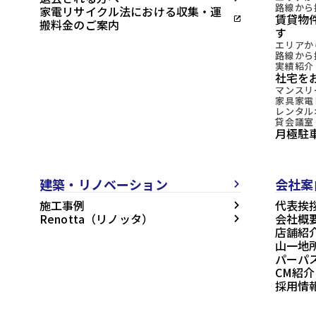
路線から
家電リサイクル法における収集・運
賃貸物
open_in_new
搬料金のご案内
す
エリアか
路線から
実績紹介
社宅を
マンスリ
家具家電
レンタル
貸会議室
月極駐
建築・リノベーション
会社案
arrow_forward_ios
施工事例
代表挨
arrow_forward_ios
Renotta（リノッタ）
会社概
arrow_forward_ios
店舗紹
山一地
パーパ
CM紹介
採用情