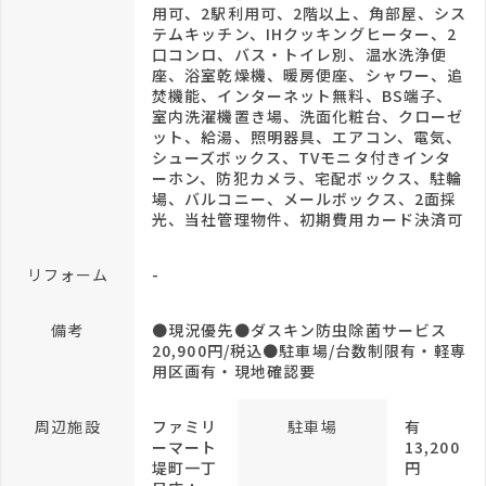
用可、2駅利用可、2階以上、角部屋、シス
テムキッチン、IHクッキングヒーター、2
口コンロ、バス・トイレ別、温水洗浄便
座、浴室乾燥機、暖房便座、シャワー、追
焚機能、インターネット無料、BS端子、
室内洗濯機置き場、洗面化粧台、クローゼ
ット、給湯、照明器具、エアコン、電気、
シューズボックス、TVモニタ付きインタ
ーホン、防犯カメラ、宅配ボックス、駐輪
場、バルコニー、メールボックス、2面採
光、当社管理物件、初期費用カード決済可
リフォーム
-
備考
●現況優先●ダスキン防虫除菌サービス
20,900円/税込●駐車場/台数制限有・軽専
用区画有・現地確認要
周辺施設
ファミリ
駐車場
有
ーマート
13,200
堤町一丁
円