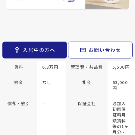
keyboard_arrow_right
貸会議室
keyboard_arrow_right
CM紹介
専有面積
28.96m²
open_in_new
月極駐車場
keyboard_arrow_right
space_dashboard
train
採用情報
エリアから探す
路線から探す
方位
北西向き
構造
RC(鉄筋
コンク
keyboard_arrow_right
お気に入り
リート)
物件
keyboard_arrow_right
key_vertical
mail
入居中の方へ
お問い合わせ
所在階/階建
8階／地上10階
検索条件
keyboard_arrow_right
閲覧履歴
keyboard_arrow_right
賃料
6.3万円
管理費・共益費
5,500円
keyboard_arrow_right
マイホームを考え始めたら
敷金
なし
礼金
63,000
keyboard_arrow_right
ご購入の流れ・諸費用
円
償却・敷引
-
保証会社
必加入
初回保
証料月
額賃料
等の1ヶ
月分・