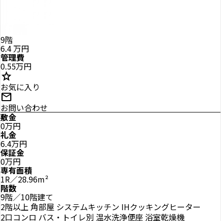
9階
6.4
万円
管理費
0.55万円
star
お気に入り
mail
お問い合わせ
敷金
0万円
礼金
6.4万円
保証金
0万円
専有面積
1R／28.96m²
階数
9階／10階建て
2階以上
角部屋
システムキッチン
IHクッキングヒーター
2口コンロ
バス・トイレ別
温水洗浄便座
浴室乾燥機