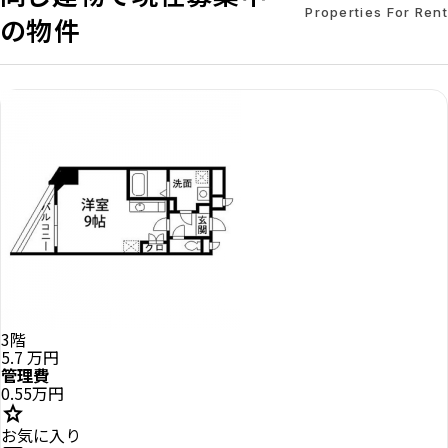
Properties For Rent
の物件
3階
5.7
万円
管理費
0.55万円
star
お気に入り