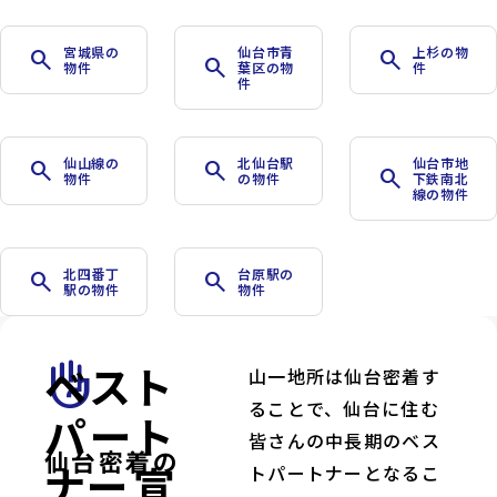
宮城県の
仙台市青
上杉の物
search
search
search
物件
葉区の物
件
件
仙山線の
北仙台駅
仙台市地
search
search
search
物件
の物件
下鉄南北
線の物件
北四番丁
台原駅の
search
search
駅の物件
物件
ベスト
front_hand
山一地所は仙台密着す
ることで、仙台に住む
パート
皆さんの中長期のベス
仙台密着の
ナー宣
トパートナーとなるこ