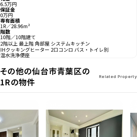
6.5万円
保証金
0万円
専有面積
1R／28.96m²
階数
10階／10階建て
2階以上
最上階
角部屋
システムキッチン
IHクッキングヒーター
2口コンロ
バス・トイレ別
温水洗浄便座
その他の仙台市青葉区の
Related Property
1Rの物件