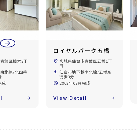
arrow_back
arrow_forward
パーク五橋
エターナルコート和
久
青葉区五橋1丁
location_on
宮城県仙台市青葉区荒巻神明
南北線/五橋駅
町
build_circle
2025年09月完成
完成
View Detail
arrow_forward
l
arrow_forward