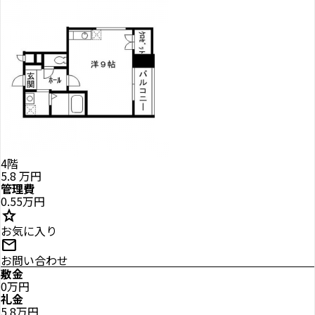
4階
5.8
万円
管理費
0.55万円
star
お気に入り
mail
お問い合わせ
敷金
0万円
礼金
5.8万円