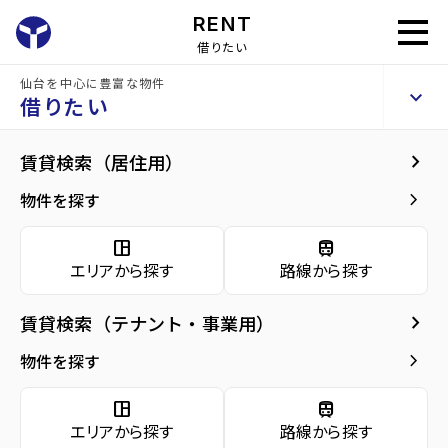
RENT
借りたい
仙台を中心に豊富な物件
コンフォート上杉
keyboard_arrow_up
賃貸マンション
借りたい
keyboard_arrow_right
現在募集中の物件
keyboard_arrow_right
賃貸検索（居住用）
home
仙台の賃貸お部屋探し
仙台市青葉区の賃貸
北仙台駅の賃貸
コンフ
arrow_forward
建物概要
keyboard_arrow_right
物件を探す
コンフォート上杉 8階
arrow_forward
現在募集中の物件
6.3
space_dashboard
train
万円
管理費・共益費
5,500円
エリアから探す
路線から探す
arrow_forward
共用部
敷金
0万円
礼金
6.3万円
keyboard_arrow_right
賃貸検索（テナント・事業用）
arrow_forward
地図・周辺環境
keyboard_arrow_right
間取り
1R／28.96m²
物件を探す
arrow_forward
お問い合わせ
space_dashboard
train
階数
8階／10階建て
エリアから探す
路線から探す