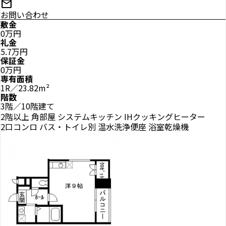
mail
お問い合わせ
敷金
0万円
礼金
5.7万円
保証金
0万円
専有面積
1R／23.82m²
階数
3階／10階建て
2階以上
角部屋
システムキッチン
IHクッキングヒーター
2口コンロ
バス・トイレ別
温水洗浄便座
浴室乾燥機