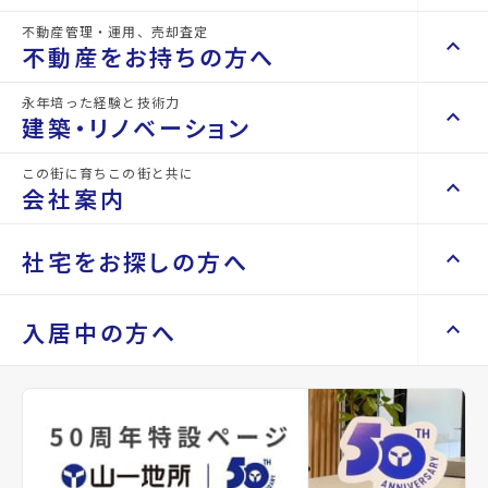
詳細情報
不動産管理・運用、売却査定
details
keyboard_arrow_right
keyboard_arrow_up
不動産を買いたい方へ
不動産をお持ちの方へ
keyboard_arrow_right
マンションを探す
永年培った経験と技術力
物件名
コンフォート上杉
keyboard_arrow_right
keyboard_arrow_up
不動産をお持ちの方へ
建築・リノベーション
space_dashboard
train
keyboard_arrow_right
不動産の管理を依頼したい
エリアから探す
路線から探す
所在地
宮城県仙台市青葉区上杉6丁目
この街に育ちこの街と共に
keyboard_arrow_right
keyboard_arrow_up
建築・リノベーション
会社案内
山一地所の賃貸管理
keyboard_arrow_right
keyboard_arrow_right
戸建てを探す
アクセス
仙山線/北仙台駅 徒歩7分
損害保険・生命保険代理店
keyboard_arrow_right
keyboard_arrow_right
施工事例
不動産を貸すまでの流れ
keyboard_arrow_right
仙台市地下鉄南北線/北四番丁駅 徒歩17分
keyboard_arrow_right
keyboard_arrow_up
会社案内
社宅をお探しの方へ
keyboard_arrow_right
Renotta（リノッタ）
space_dashboard
train
空き家サポートサービス
keyboard_arrow_right
仙台市地下鉄南北線/台原駅 徒歩16分
エリアから探す
路線から探す
空き地サポートサービス
keyboard_arrow_right
keyboard_arrow_right
代表挨拶
location_on
グーグルマップでみる
open_in_new
keyboard_arrow_right
keyboard_arrow_up
社宅をお探しの方へ
入居中の方へ
keyboard_arrow_right
不動産を売却したい
keyboard_arrow_right
会社概要・沿革
keyboard_arrow_right
土地を探す
keyboard_arrow_right
マンスリーマンション
種別
賃貸マン
築年月
2006年
keyboard_arrow_right
買い取りサービス
店舗紹介
keyboard_arrow_right
ション
11月
keyboard_arrow_right
住まいのFAQ
買取リースバック
space_dashboard
train
keyboard_arrow_right
keyboard_arrow_right
家具家電レンタル
keyboard_arrow_right
山一地所と仙台
エリアから探す
路線から探す
keyboard_arrow_right
相続相談をしたい
keyboard_arrow_right
退去される方へ
間取り
1R
間取り内訳
洋室
keyboard_arrow_right
レンタルオフィス
keyboard_arrow_right
パーパス
11.7 帖
keyboard_arrow_right
不動産に投資したい
keyboard_arrow_right
事業用・投資用を探す
※準備中 住まいのしおり（PDF）