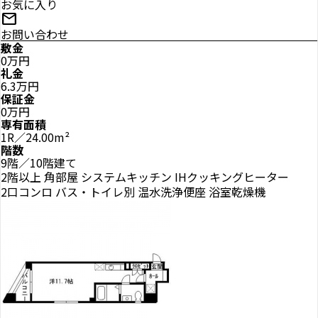
お気に入り
mail
お問い合わせ
敷金
0万円
礼金
6.3万円
保証金
0万円
専有面積
1R／24.00m²
階数
9階／10階建て
2階以上
角部屋
システムキッチン
IHクッキングヒーター
2口コンロ
バス・トイレ別
温水洗浄便座
浴室乾燥機