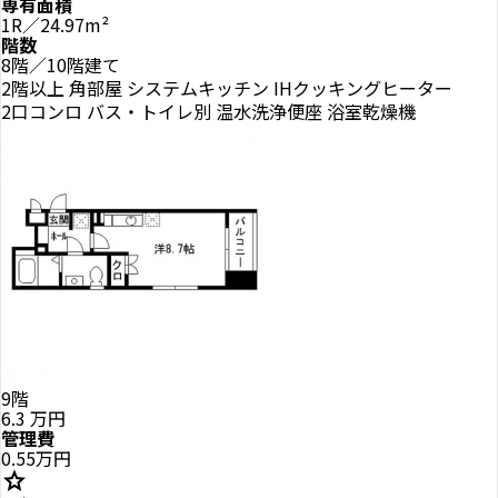
専有面積
1R／24.97m²
階数
8階／10階建て
2階以上
角部屋
システムキッチン
IHクッキングヒーター
2口コンロ
バス・トイレ別
温水洗浄便座
浴室乾燥機
9階
6.3
万円
管理費
0.55万円
star