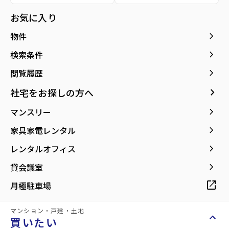
種別／構造
賃貸マンション／RC(鉄筋コンクリート)
お気に入り
アクセス
仙山線/北仙台駅 徒歩7分
keyboard_arrow_right
物件
仙台市地下鉄南北線/北四番丁駅 徒歩17分
仙台市地下鉄南北線/台原駅 徒歩16分
keyboard_arrow_right
検索条件
keyboard_arrow_right
閲覧履歴
所在地
宮城県仙台市青葉区上杉6丁目
location_on
グーグルマップでみる
open_in_new
keyboard_arrow_right
社宅をお探しの方へ
keyboard_arrow_right
マンスリー
築年月
2006年11月
keyboard_arrow_right
家具家電レンタル
keyboard_arrow_right
レンタルオフィス
keyboard_arrow_right
貸会議室
【北仙台駅まで徒歩8分！JRと地下鉄の2
open_in_new
月極駐車場
沿線利用できます】
マンション・戸建・土地
keyboard_arrow_up
買いたい