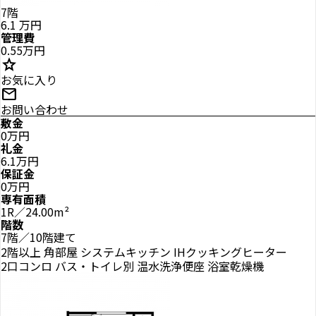
7階
6.1
万円
管理費
0.55万円
star
お気に入り
mail
お問い合わせ
敷金
0万円
礼金
6.1万円
保証金
0万円
専有面積
1R／24.00m²
階数
7階／10階建て
2階以上
角部屋
システムキッチン
IHクッキングヒーター
2口コンロ
バス・トイレ別
温水洗浄便座
浴室乾燥機