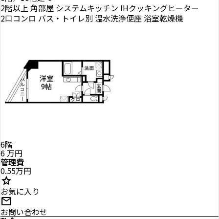
2階以上
角部屋
システムキッチン
IHクッキングヒーター
2口コンロ
バス・トイレ別
温水洗浄便座
浴室乾燥機
6階
6
万円
管理費
0.55万円
star
お気に入り
mail
お問い合わせ