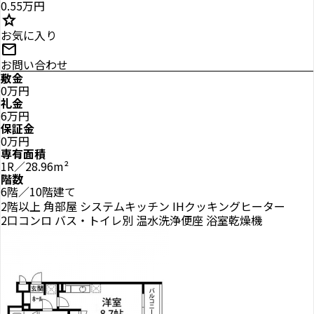
0.55万円
star
お気に入り
mail
お問い合わせ
敷金
0万円
礼金
6万円
保証金
0万円
専有面積
1R／28.96m²
階数
6階／10階建て
2階以上
角部屋
システムキッチン
IHクッキングヒーター
2口コンロ
バス・トイレ別
温水洗浄便座
浴室乾燥機