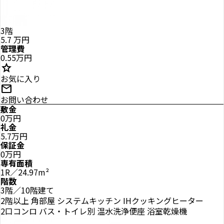
3階
5.7
万円
管理費
0.55万円
star
お気に入り
mail
お問い合わせ
敷金
0万円
礼金
5.7万円
保証金
0万円
専有面積
1R／24.97m²
階数
3階／10階建て
2階以上
角部屋
システムキッチン
IHクッキングヒーター
2口コンロ
バス・トイレ別
温水洗浄便座
浴室乾燥機