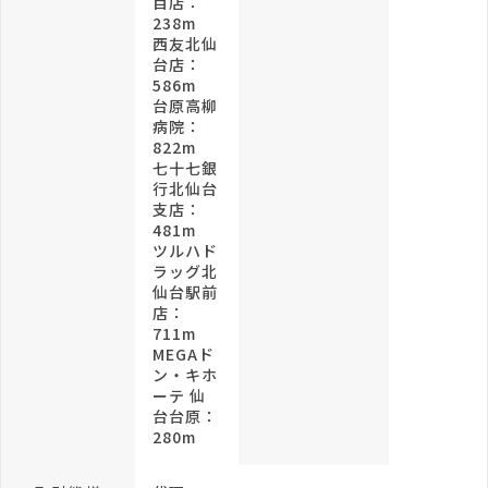
目店：
238m
西友北仙
台店：
586m
台原高柳
病院：
822m
七十七銀
行北仙台
支店：
481m
ツルハド
ラッグ北
仙台駅前
店：
711m
MEGAド
ン・キホ
ーテ 仙
台台原：
280m