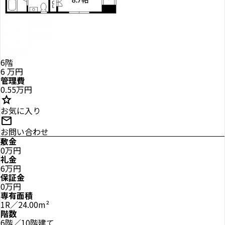
6階
6
万円
管理費
0.55万円
star
お気に入り
mail
お問い合わせ
敷金
0万円
礼金
6万円
保証金
0万円
専有面積
1R／24.00m²
階数
6階／10階建て