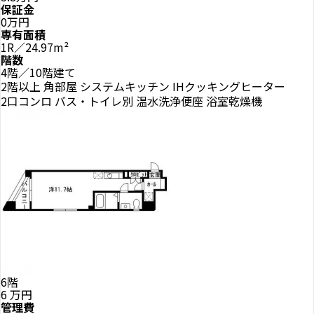
保証金
0万円
専有面積
1R／24.97m²
階数
4階／10階建て
2階以上
角部屋
システムキッチン
IHクッキングヒーター
2口コンロ
バス・トイレ別
温水洗浄便座
浴室乾燥機
6階
6
万円
管理費