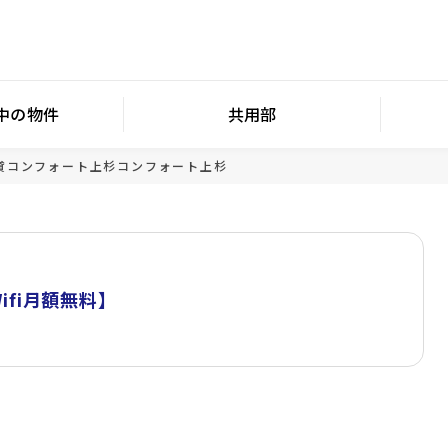
中の物件
共用部
貸
コンフォート上杉
コンフォート上杉
ifi月額無料】