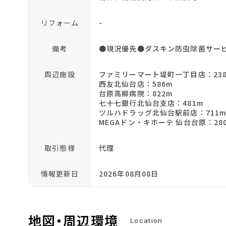
リフォーム
-
備考
●現況優先●ダスキン防虫除菌サービ
周辺施設
ファミリーマート堤町一丁目店：23
西友北仙台店：586m
台原高柳病院：822m
七十七銀行北仙台支店：481m
ツルハドラッグ北仙台駅前店：711
MEGAドン・キホーテ 仙台台原：28
取引態様
代理
情報更新日
2026年08月08日
地図・周辺環境
Location