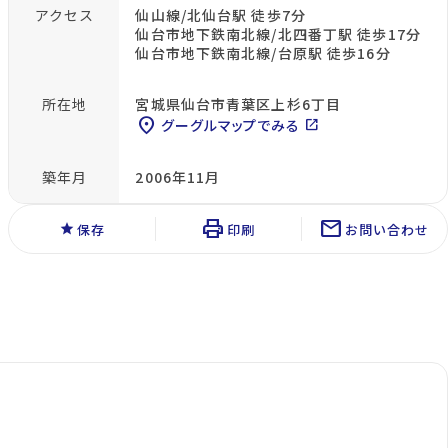
アクセス
仙山線/北仙台駅 徒歩7分
仙台市地下鉄南北線/北四番丁駅 徒歩17分
仙台市地下鉄南北線/台原駅 徒歩16分
所在地
宮城県仙台市青葉区上杉6丁目
location_on
グーグルマップでみる
open_in_new
築年月
2006年11月
print
mail
star
保存
印刷
お問い合わせ