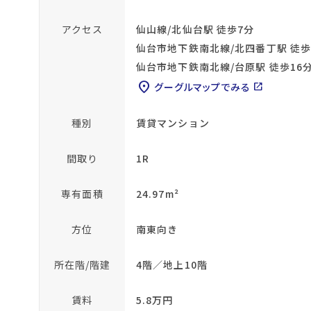
アクセス
仙山線/北仙台駅 徒歩7分
仙台市地下鉄南北線/北四番丁駅 徒歩
仙台市地下鉄南北線/台原駅 徒歩16
location_on
グーグルマップでみる
open_in_new
種別
賃貸マンション
間取り
1R
専有面積
24.97m²
方位
南東向き
所在階/階建
4階／地上10階
賃料
5.8万円