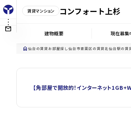
コンフォート上杉
賃貸マンション
建物概要
現在募集
home
仙台の賃貸お部屋探し
仙台市青葉区の賃貸
北仙台駅の賃
【角部屋で開放的！インターネット1GB+W