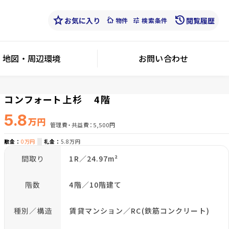
star
history
お気に入り
cottage
tune
閲覧履歴
物件
検索条件
地図・周辺環境
お問い合わせ
コンフォート上杉 4階
5.8
万円
管理費・共益費
5,500円
敷金
0万円
礼金
5.8万円
間取り
1R／24.97m²
階数
4階／10階建て
種別／構造
賃貸マンション／RC(鉄筋コンクリート)