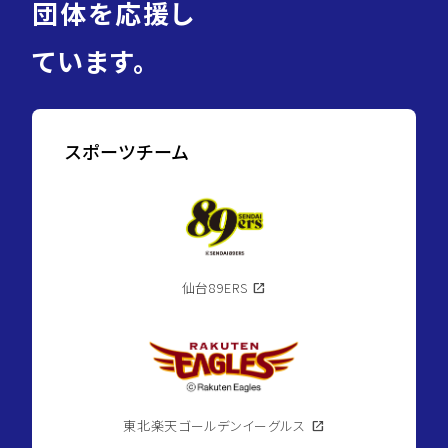
団体を応援し
ています。
スポーツチーム
仙台89ERS
open_in_new
東北楽天ゴールデンイーグルス
open_in_new