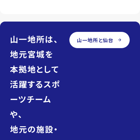
山一地所は、
山一地所と仙台
arrow_forward
地元宮城を
本拠地として
活躍するスポ
ーツチーム
や、
地元の施設・