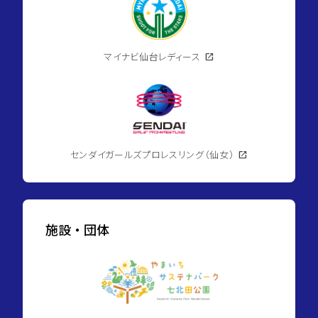
マイナビ仙台レディース
open_in_new
センダイガールズプロレスリング（仙女）
open_in_new
施設・団体