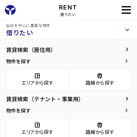
RENT
借りたい
仙台を中心に豊富な物件
ロイヤルパーク五橋
keyboard_arrow_up
賃貸マンション
借りたい
keyboard_arrow_right
建物概要
keyboard_arrow_right
賃貸検索（居住用）
home
仙台の賃貸お部屋探し
仙台市青葉区の賃貸
五橋駅の賃貸
ロイヤル
arrow_forward
建物概要
keyboard_arrow_right
物件を探す
ロイヤルパーク五橋
arrow_forward
現在募集中の物件
space_dashboard
train
エリアから探す
路線から探す
arrow_forward
共用部
種別／構造
賃貸マンション／RC(鉄筋コンクリート)
keyboard_arrow_right
賃貸検索（テナント・事業用）
arrow_forward
地図・周辺環境
アクセス
仙台市地下鉄南北線/五橋駅 徒歩3分
keyboard_arrow_right
物件を探す
東北本線/仙台駅 徒歩11分
仙台市地下鉄南北線/愛宕橋駅 徒歩11分
space_dashboard
train
エリアから探す
路線から探す
所在地
宮城県仙台市青葉区五橋1丁目