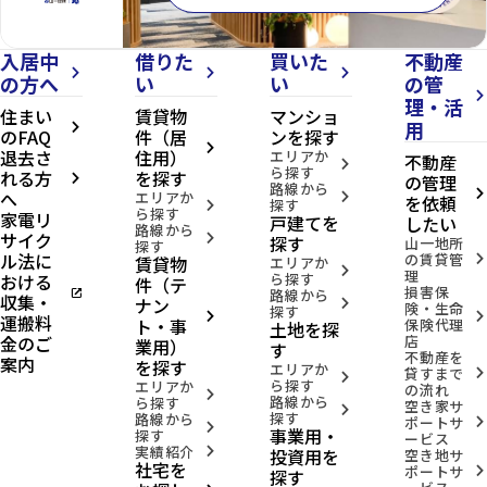
入居中
借りた
買いた
不動産
arrow_forward_ios
arrow_forward_ios
arrow_forward_ios
の方へ
い
い
の管
arrow_forward_ios
理・活
住まい
賃貸物
マンショ
用
arrow_forward_ios
のFAQ
件（居
ンを探す
arrow_forward_ios
退去さ
住用）
エリアか
不動産
arrow_forward_ios
ら探す
れる方
を探す
の管理
arrow_forward_ios
路線から
へ
arrow_forward_ios
エリアか
arrow_forward_ios
を依頼
探す
arrow_forward_ios
ら探す
家電リ
戸建てを
したい
路線から
サイク
arrow_forward_ios
探す
山一地所
探す
ル法に
の賃貸管
賃貸物
arrow_forward_ios
エリアか
arrow_forward_ios
理
おける
ら探す
件（テ
損害保
open_in_new
路線から
収集・
ナン
arrow_forward_ios
険・生命
探す
arrow_forward_ios
arrow_forward_ios
運搬料
ト・事
保険代理
土地を探
金のご
店
業用）
す
不動産を
案内
を探す
エリアか
貸すまで
arrow_forward_ios
arrow_forward_ios
ら探す
エリアか
の流れ
arrow_forward_ios
路線から
ら探す
空き家サ
arrow_forward_ios
探す
路線から
ポートサ
arrow_forward_ios
arrow_forward_ios
事業用・
探す
ービス
実績紹介
投資用を
arrow_forward_ios
空き地サ
社宅を
ポートサ
arrow_forward_ios
探す