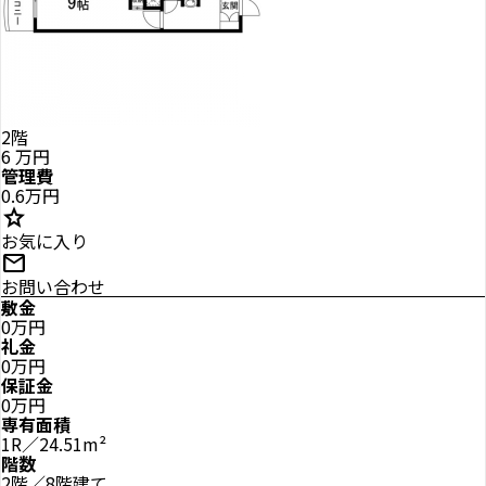
2階
6
万円
管理費
0.6万円
star
お気に入り
mail
お問い合わせ
敷金
0万円
礼金
0万円
保証金
0万円
専有面積
1R／24.51m²
階数
2階／8階建て