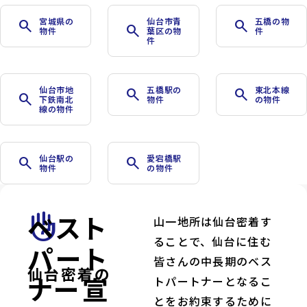
宮城県の
仙台市青
五橋の物
search
search
search
物件
葉区の物
件
件
仙台市地
五橋駅の
東北本線
search
search
search
下鉄南北
物件
の物件
線の物件
仙台駅の
愛宕橋駅
search
search
物件
の物件
ベスト
front_hand
山一地所は仙台密着す
ることで、仙台に住む
パート
皆さんの中長期のベス
仙台密着の
ナー宣
トパートナーとなるこ
とをお約束するために