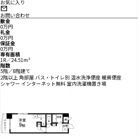
お気に入り
mail
お問い合わせ
敷金
0万円
礼金
0万円
保証金
0万円
専有面積
1R／24.51m²
階数
5階／8階建て
2階以上
角部屋
バス・トイレ別
温水洗浄便座
暖房便座
シャワー
インターネット無料
室内洗濯機置き場