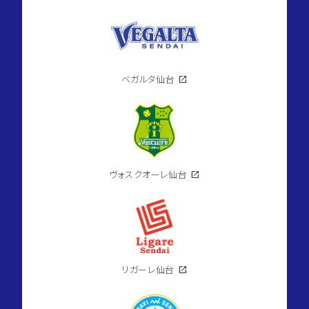
ベガルタ仙台
open_in_new
ヴォスクオーレ仙台
open_in_new
リガーレ仙台
open_in_new