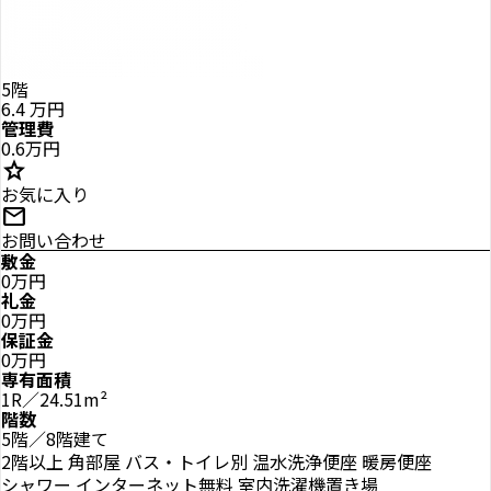
5階
6.4
万円
管理費
0.6万円
star
お気に入り
mail
お問い合わせ
敷金
0万円
礼金
0万円
保証金
0万円
専有面積
1R／24.51m²
階数
5階／8階建て
2階以上
角部屋
バス・トイレ別
温水洗浄便座
暖房便座
シャワー
インターネット無料
室内洗濯機置き場