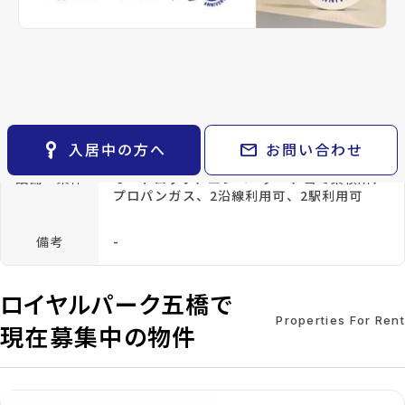
keyboard_arrow_right
貸会議室
keyboard_arrow_right
CM紹介
種別
賃貸マンション
築年月
2003年
03月
open_in_new
月極駐車場
keyboard_arrow_right
space_dashboard
train
採用情報
エリアから探す
路線から探す
構造
RC(鉄筋コンクリ
階建
地上8階
ート)
keyboard_arrow_right
お気に入り
総戸数
27戸
管理
-
物件
keyboard_arrow_right
key_vertical
mail
入居中の方へ
お問い合わせ
検索条件
keyboard_arrow_right
設備・条件
オートロック、エレベーター、ゴミ集積所、
閲覧履歴
keyboard_arrow_right
プロパンガス、2沿線利用可、2駅利用可
keyboard_arrow_right
マイホームを考え始めたら
備考
-
keyboard_arrow_right
ご購入の流れ・諸費用
ロイヤルパーク五橋で
Properties For Rent
現在募集中の物件