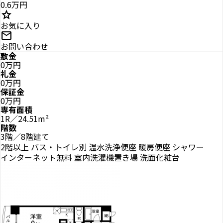
0.6万円
star
お気に入り
mail
お問い合わせ
敷金
0万円
礼金
0万円
保証金
0万円
専有面積
1R／24.51m²
階数
3階／8階建て
2階以上
バス・トイレ別
温水洗浄便座
暖房便座
シャワー
インターネット無料
室内洗濯機置き場
洗面化粧台