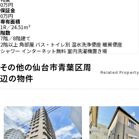
0万円
保証金
0万円
専有面積
1R／24.51m²
階数
7階／8階建て
2階以上
角部屋
バス・トイレ別
温水洗浄便座
暖房便座
シャワー
インターネット無料
室内洗濯機置き場
その他の仙台市青葉区周
Related Property
辺の物件