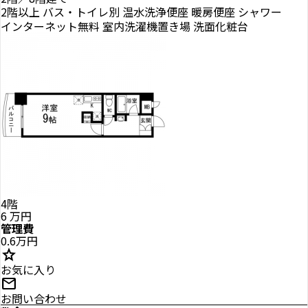
2階以上
バス・トイレ別
温水洗浄便座
暖房便座
シャワー
インターネット無料
室内洗濯機置き場
洗面化粧台
4階
6
万円
管理費
0.6万円
star
お気に入り
mail
お問い合わせ