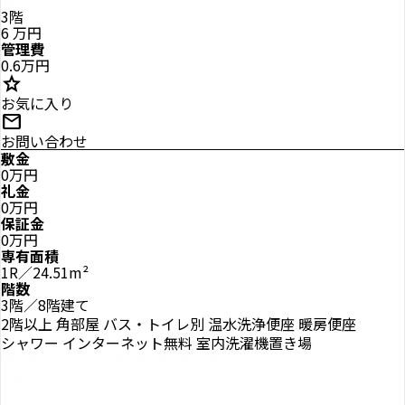
3階
6
万円
管理費
0.6万円
star
お気に入り
mail
お問い合わせ
敷金
0万円
礼金
0万円
保証金
0万円
専有面積
1R／24.51m²
階数
3階／8階建て
2階以上
角部屋
バス・トイレ別
温水洗浄便座
暖房便座
シャワー
インターネット無料
室内洗濯機置き場