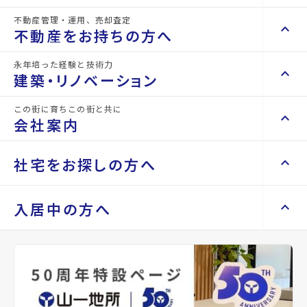
不動産管理・運用、売却査定
keyboard_arrow_right
keyboard_arrow_up
不動産を買いたい方へ
不動産をお持ちの方へ
keyboard_arrow_right
マンションを探す
永年培った経験と技術力
keyboard_arrow_right
keyboard_arrow_up
不動産をお持ちの方へ
建築・リノベーション
space_dashboard
train
詳細情報
keyboard_arrow_right
不動産の管理を依頼したい
エリアから探す
路線から探す
details
この街に育ちこの街と共に
keyboard_arrow_right
keyboard_arrow_up
建築・リノベーション
会社案内
山一地所の賃貸管理
keyboard_arrow_right
keyboard_arrow_right
戸建てを探す
損害保険・生命保険代理店
keyboard_arrow_right
keyboard_arrow_right
施工事例
物件名
ロイヤルパーク五橋
不動産を貸すまでの流れ
keyboard_arrow_right
keyboard_arrow_right
keyboard_arrow_up
会社案内
社宅をお探しの方へ
keyboard_arrow_right
Renotta（リノッタ）
space_dashboard
train
空き家サポートサービス
keyboard_arrow_right
所在地
宮城県仙台市青葉区五橋1丁目
エリアから探す
路線から探す
空き地サポートサービス
keyboard_arrow_right
keyboard_arrow_right
代表挨拶
keyboard_arrow_right
keyboard_arrow_up
社宅をお探しの方へ
入居中の方へ
keyboard_arrow_right
不動産を売却したい
keyboard_arrow_right
会社概要・沿革
アクセス
仙台市地下鉄南北線/五橋駅 徒歩3分
keyboard_arrow_right
土地を探す
keyboard_arrow_right
マンスリーマンション
keyboard_arrow_right
買い取りサービス
店舗紹介
東北本線/仙台駅 徒歩11分
keyboard_arrow_right
keyboard_arrow_right
住まいのFAQ
買取リースバック
space_dashboard
train
keyboard_arrow_right
仙台市地下鉄南北線/愛宕橋駅 徒歩11分
keyboard_arrow_right
家具家電レンタル
keyboard_arrow_right
山一地所と仙台
エリアから探す
路線から探す
location_on
keyboard_arrow_right
相続相談をしたい
グーグルマップでみる
open_in_new
keyboard_arrow_right
退去される方へ
keyboard_arrow_right
レンタルオフィス
keyboard_arrow_right
パーパス
keyboard_arrow_right
不動産に投資したい
keyboard_arrow_right
事業用・投資用を探す
※準備中 住まいのしおり（PDF）