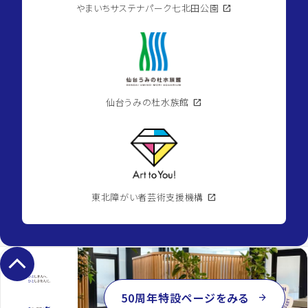
やまいちサステナパーク七北田公園
open_in_new
仙台うみの杜水族館
open_in_new
東北障がい者芸術支援機構
open_in_new
keyboard_arrow_up
50周年特設ページをみる
arrow_forward