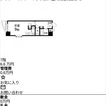
7階
6.6
万円
管理費
0.6万円
star
お気に入り
mail
お問い合わせ
敷金
0万円
礼金