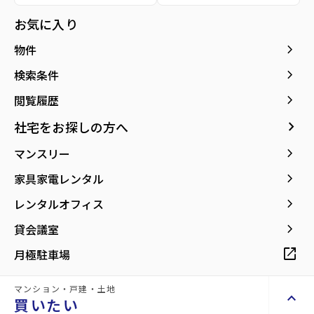
location_on
グーグルマップでみる
open_in_new
お気に入り
keyboard_arrow_right
物件
keyboard_arrow_right
検索条件
keyboard_arrow_right
閲覧履歴
keyboard_arrow_right
社宅をお探しの方へ
keyboard_arrow_right
マンスリー
keyboard_arrow_right
家具家電レンタル
keyboard_arrow_right
レンタルオフィス
keyboard_arrow_right
貸会議室
open_in_new
月極駐車場
マンション・戸建・土地
keyboard_arrow_up
買いたい