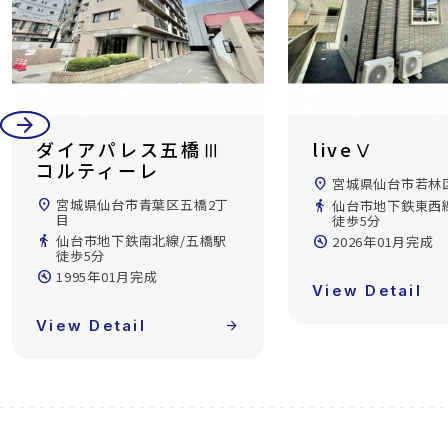
arrow_back
arrow_forward
liveⅤ
ザ・レジデン
町
location_on
宮城県仙台市若林区表柴田町
location_on
宮城県仙台市青葉
directions_walk
仙台市地下鉄東西線/連坊駅
丁目
徒歩5分
directions_walk
東北新幹線/仙台駅
build_circle
2026年01月完成
build_circle
2010年06月完成
View Detail
arrow_forward
View Detail