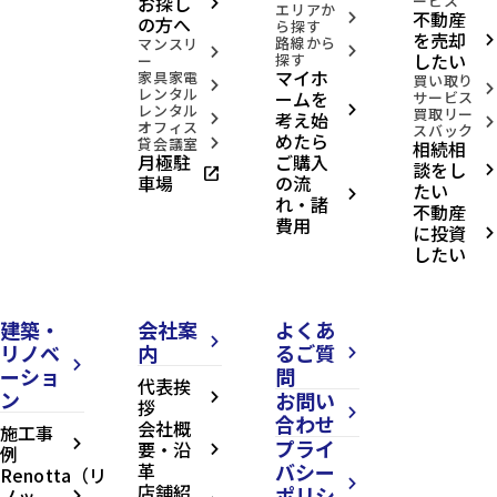
お探し
ービス
arrow_forward_ios
エリアか
不動産
arrow_forward_ios
の方へ
ら探す
を売却
路線から
arrow_forward_ios
マンスリ
arrow_forward_ios
arrow_forward_ios
したい
探す
ー
マイホ
家具家電
買い取り
arrow_forward_ios
arrow_forward_ios
レンタル
ームを
サービス
レンタル
arrow_forward_ios
買取リー
考え始
arrow_forward_ios
arrow_forward_ios
オフィス
スバック
めたら
貸会議室
相続相
arrow_forward_ios
月極駐
ご購入
談をし
open_in_new
arrow_forward_ios
車場
の流
たい
arrow_forward_ios
れ・諸
不動産
費用
に投資
arrow_forward_ios
したい
建築・
会社案
よくあ
arrow_forward_ios
リノベ
内
るご質
arrow_forward_ios
arrow_forward_ios
ーショ
問
代表挨
ン
お問い
arrow_forward_ios
拶
arrow_forward_ios
合わせ
会社概
施工事
プライ
arrow_forward_ios
要・沿
例
arrow_forward_ios
革
バシー
Renotta（リ
arrow_forward_ios
店舗紹
ポリシ
ノッ
arrow_forward_ios