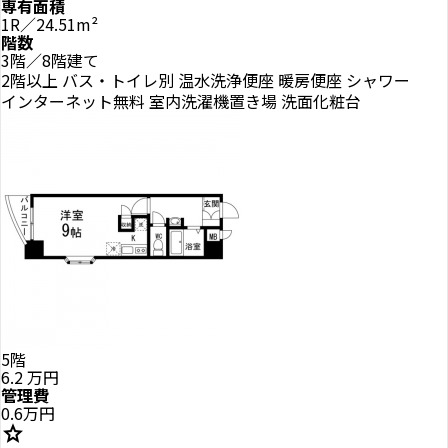
専有面積
1R／24.51m²
階数
3階／8階建て
2階以上
バス・トイレ別
温水洗浄便座
暖房便座
シャワー
インターネット無料
室内洗濯機置き場
洗面化粧台
5階
6.2
万円
管理費
0.6万円
star