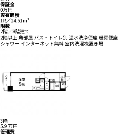
保証金
0万円
専有面積
1R／24.51m²
階数
2階／8階建て
2階以上
角部屋
バス・トイレ別
温水洗浄便座
暖房便座
シャワー
インターネット無料
室内洗濯機置き場
3階
5.9
万円
管理費