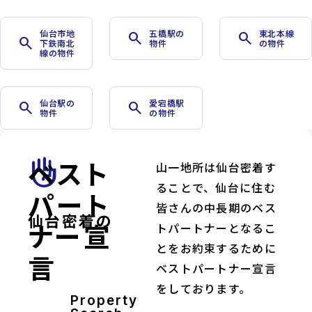
仙台市地
五橋駅の
東北本線
search
search
search
下鉄南北
物件
の物件
線の物件
仙台駅の
愛宕橋駅
search
search
物件
の物件
ベスト
front_hand
山一地所は仙台密着す
ることで、仙台に住む
パート
皆さんの中長期のベス
仙台密着の
ナー宣
トパートナーとなるこ
とをお約束するために
言
ベストパートナー宣言
をしております。
Property