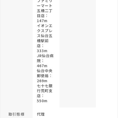
ファミリ
ーマート
五橋二丁
目店：
147m
イオンエ
クスプレ
ス仙台五
橋駅前
店：
333m
JR仙台病
院：
467m
仙台中央
郵便局：
269m
七十七銀
行荒町支
店：
550m
取引態様
代理