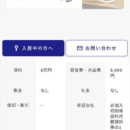
keyboard_arrow_right
貸会議室
keyboard_arrow_right
CM紹介
専有面積
24.51m²
open_in_new
月極駐車場
keyboard_arrow_right
space_dashboard
train
採用情報
エリアから探す
路線から探す
方位
西向き
構造
RC(鉄
筋コン
keyboard_arrow_right
お気に入り
クリー
ト)
物件
keyboard_arrow_right
key_vertical
mail
入居中の方へ
お問い合わせ
検索条件
keyboard_arrow_right
所在階/階建
4階／地上8階
閲覧履歴
keyboard_arrow_right
keyboard_arrow_right
マイホームを考え始めたら
賃料
6万円
管理費・共益費
6,000
円
keyboard_arrow_right
ご購入の流れ・諸費用
敷金
なし
礼金
なし
償却・敷引
-
保証会社
必加入
初回保
証料月
額賃料
等の1