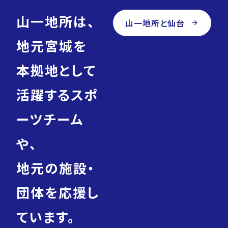
山一地所は、
山一地所と仙台
arrow_forward
地元宮城を
本拠地として
活躍するスポ
ーツチーム
や、
地元の施設・
団体を応援し
ています。