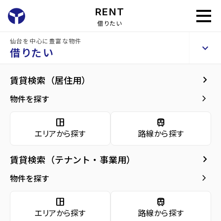
RENT
借りたい
仙台を中心に豊富な物件
ロイヤルパーク五橋
keyboard_arrow_up
賃貸マンション
借りたい
keyboard_arrow_right
現在募集中の物件
keyboard_arrow_right
賃貸検索（居住用）
home
仙台の賃貸お部屋探し
仙台市青葉区の賃貸
五橋駅の賃貸
ロイヤル
arrow_forward
建物概要
keyboard_arrow_right
物件を探す
ロイヤルパーク五橋 4階
arrow_forward
現在募集中の物件
6
space_dashboard
train
万円
管理費・共益費
6,000円
エリアから探す
路線から探す
arrow_forward
共用部
敷金
0万円
礼金
0万円
keyboard_arrow_right
賃貸検索（テナント・事業用）
arrow_forward
地図・周辺環境
keyboard_arrow_right
間取り
1R／24.51m²
物件を探す
arrow_forward
お問い合わせ
space_dashboard
train
階数
4階／8階建て
エリアから探す
路線から探す