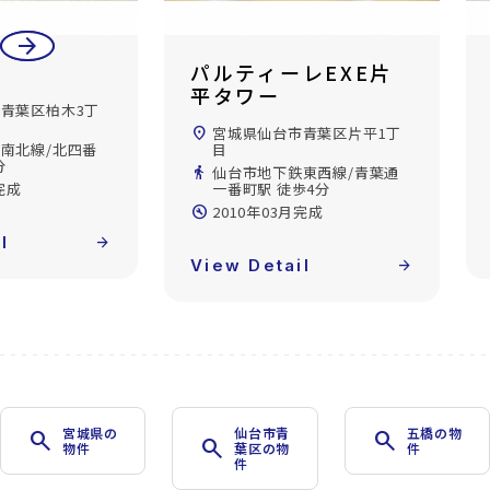
arrow_back
arrow_forward
レEXE片
ロイヤルパーク五橋
location_on
宮城県仙台市青葉区五橋1丁
目
青葉区片平1丁
directions_walk
仙台市地下鉄南北線/五橋駅
徒歩3分
東西線/青葉通
歩4分
build_circle
2003年03月完成
完成
View Detail
arrow_forward
l
arrow_forward
宮城県の
仙台市青
五橋の物
search
search
search
物件
葉区の物
件
件