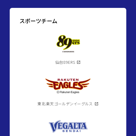
スポーツチーム
仙台89ERS
open_in_new
東北楽天ゴールデンイーグルス
open_in_new