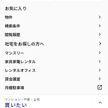
種別／構造
賃貸マンション／RC(鉄筋コンクリート)
お気に入り
アクセス
仙台市地下鉄南北線/五橋駅 徒歩3分
keyboard_arrow_right
物件
東北本線/仙台駅 徒歩11分
仙台市地下鉄南北線/愛宕橋駅 徒歩11分
keyboard_arrow_right
検索条件
keyboard_arrow_right
閲覧履歴
所在地
宮城県仙台市青葉区五橋1丁目
location_on
グーグルマップでみる
open_in_new
keyboard_arrow_right
社宅をお探しの方へ
keyboard_arrow_right
マンスリー
築年月
2003年03月
keyboard_arrow_right
家具家電レンタル
keyboard_arrow_right
レンタルオフィス
keyboard_arrow_right
貸会議室
【仙台駅まで徒歩圏内のオートロック1R】
open_in_new
月極駐車場
利便性と安心感
マンション・戸建・土地
keyboard_arrow_up
買いたい