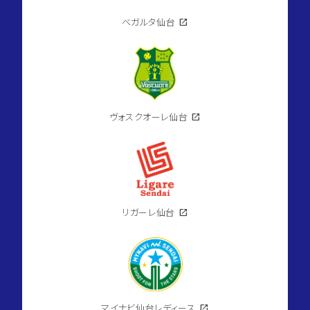
ベガルタ仙台
open_in_new
ヴォスクオーレ仙台
open_in_new
リガーレ仙台
open_in_new
マイナビ仙台レディース
open_in_new