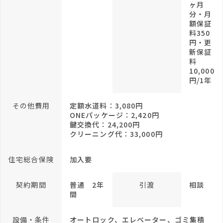
ヶ月
分・月
額保証
料350
円・更
新保証
料
10,000
円/1年
その他費用
定額水道料：3,080円
ONEパッケージ：2,420円
鍵交換代：24,200円
クリーニング代：33,000円
住宅総合保険
加入要
契約期間
普通 2年
引渡
相談
間
設備・条件
オートロック、エレベーター、ゴミ集積