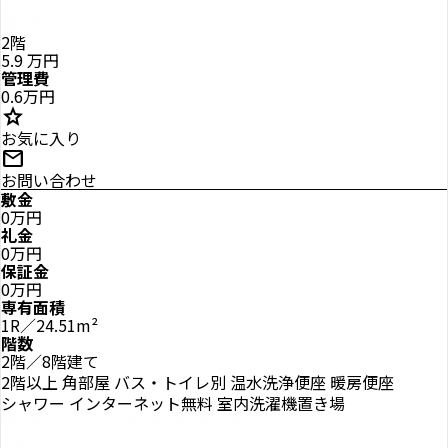
2階
5.9
万円
管理費
0.6万円
star
お気に入り
mail
お問い合わせ
敷金
0万円
礼金
0万円
保証金
0万円
専有面積
1R／24.51m²
階数
2階／8階建て
2階以上
角部屋
バス・トイレ別
温水洗浄便座
暖房便座
シャワー
インターネット無料
室内洗濯機置き場