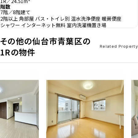
1R／24.51m²
階数
7階／8階建て
2階以上
角部屋
バス・トイレ別
温水洗浄便座
暖房便座
シャワー
インターネット無料
室内洗濯機置き場
その他の仙台市青葉区の
Related Property
1Rの物件