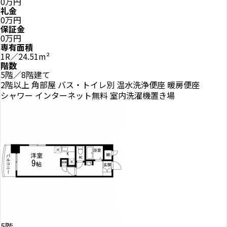
0万円
礼金
0万円
保証金
0万円
専有面積
1R／24.51m²
階数
5階／8階建て
2階以上
角部屋
バス・トイレ別
温水洗浄便座
暖房便座
シャワー
インターネット無料
室内洗濯機置き場
5階