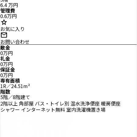
6.4
万円
管理費
0.6万円
star
お気に入り
mail
お問い合わせ
敷金
0万円
礼金
0万円
保証金
0万円
専有面積
1R／24.51m²
階数
5階／8階建て
2階以上
角部屋
バス・トイレ別
温水洗浄便座
暖房便座
シャワー
インターネット無料
室内洗濯機置き場