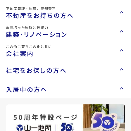
詳細情報
不動産管理・運用、売却査定
details
keyboard_arrow_right
keyboard_arrow_up
不動産を買いたい方へ
不動産をお持ちの方へ
keyboard_arrow_right
マンションを探す
永年培った経験と技術力
物件名
ロイヤルパーク五橋
keyboard_arrow_right
keyboard_arrow_up
不動産をお持ちの方へ
建築・リノベーション
space_dashboard
train
keyboard_arrow_right
不動産の管理を依頼したい
エリアから探す
路線から探す
所在地
宮城県仙台市青葉区五橋1丁目
この街に育ちこの街と共に
keyboard_arrow_right
keyboard_arrow_up
建築・リノベーション
会社案内
山一地所の賃貸管理
keyboard_arrow_right
keyboard_arrow_right
戸建てを探す
アクセス
仙台市地下鉄南北線/五橋駅 徒歩3分
損害保険・生命保険代理店
keyboard_arrow_right
keyboard_arrow_right
施工事例
不動産を貸すまでの流れ
keyboard_arrow_right
東北本線/仙台駅 徒歩11分
keyboard_arrow_right
keyboard_arrow_up
会社案内
社宅をお探しの方へ
keyboard_arrow_right
Renotta（リノッタ）
space_dashboard
train
空き家サポートサービス
keyboard_arrow_right
仙台市地下鉄南北線/愛宕橋駅 徒歩11分
エリアから探す
路線から探す
空き地サポートサービス
keyboard_arrow_right
keyboard_arrow_right
代表挨拶
location_on
グーグルマップでみる
open_in_new
keyboard_arrow_right
keyboard_arrow_up
社宅をお探しの方へ
入居中の方へ
keyboard_arrow_right
不動産を売却したい
keyboard_arrow_right
会社概要・沿革
keyboard_arrow_right
土地を探す
keyboard_arrow_right
マンスリーマンション
種別
賃貸マン
築年月
2003
keyboard_arrow_right
買い取りサービス
店舗紹介
keyboard_arrow_right
ション
年03月
keyboard_arrow_right
住まいのFAQ
買取リースバック
space_dashboard
train
keyboard_arrow_right
keyboard_arrow_right
家具家電レンタル
keyboard_arrow_right
山一地所と仙台
エリアから探す
路線から探す
keyboard_arrow_right
相続相談をしたい
keyboard_arrow_right
退去される方へ
間取り
1R
間取り内訳
洋室 9
keyboard_arrow_right
レンタルオフィス
keyboard_arrow_right
パーパス
帖
keyboard_arrow_right
不動産に投資したい
keyboard_arrow_right
事業用・投資用を探す
※準備中 住まいのしおり（PDF）