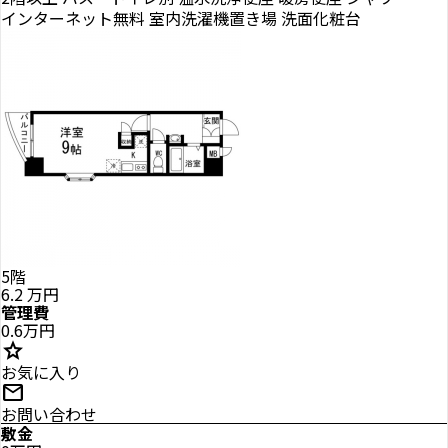
インターネット無料
室内洗濯機置き場
洗面化粧台
5階
6.2
万円
管理費
0.6万円
star
お気に入り
mail
お問い合わせ
敷金