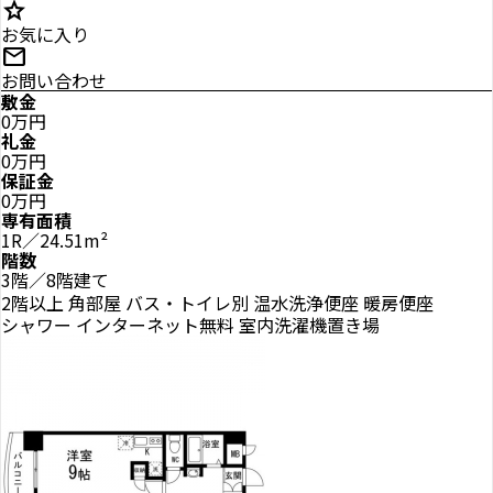
star
お気に入り
mail
お問い合わせ
敷金
0万円
礼金
0万円
保証金
0万円
専有面積
1R／24.51m²
階数
3階／8階建て
2階以上
角部屋
バス・トイレ別
温水洗浄便座
暖房便座
シャワー
インターネット無料
室内洗濯機置き場