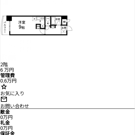
2階
6
万円
管理費
0.6万円
star
お気に入り
mail
お問い合わせ
敷金
0万円
礼金
0万円
保証金