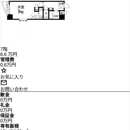
7階
6.6
万円
管理費
0.6万円
star
お気に入り
mail
お問い合わせ
敷金
0万円
礼金
0万円
保証金
0万円
専有面積