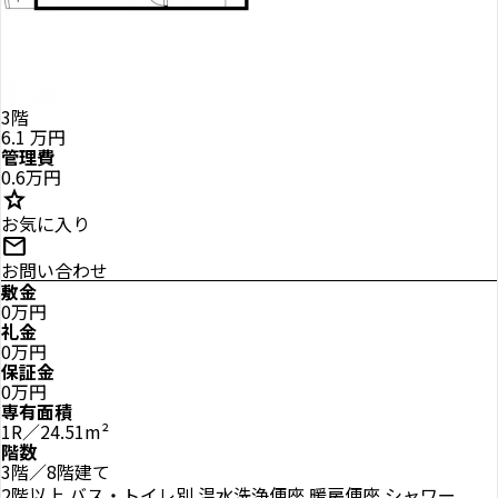
3階
6.1
万円
管理費
0.6万円
star
お気に入り
mail
お問い合わせ
敷金
0万円
礼金
0万円
保証金
0万円
専有面積
1R／24.51m²
階数
3階／8階建て
2階以上
バス・トイレ別
温水洗浄便座
暖房便座
シャワー