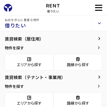
RENT
借りたい
仙台を中心に豊富な物件
ロイヤルパーク五橋
keyboard_arrow_up
賃貸マンション
借りたい
keyboard_arrow_right
現在募集中の物件
keyboard_arrow_right
賃貸検索（居住用）
home
仙台の賃貸お部屋探し
仙台市青葉区の賃貸
五橋駅の賃貸
ロイヤル
arrow_forward
建物概要
keyboard_arrow_right
物件を探す
ロイヤルパーク五橋 3階
arrow_forward
現在募集中の物件
6
space_dashboard
train
万円
管理費・共益費
6,000円
エリアから探す
路線から探す
arrow_forward
共用部
敷金
0万円
礼金
0万円
keyboard_arrow_right
賃貸検索（テナント・事業用）
arrow_forward
地図・周辺環境
keyboard_arrow_right
間取り
1R／24.51m²
物件を探す
arrow_forward
お問い合わせ
space_dashboard
train
階数
3階／8階建て
エリアから探す
路線から探す