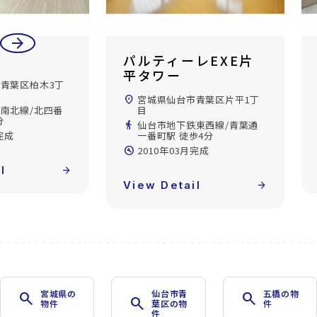
arrow_back
arrow_forward
レEXE片
ロイヤルパーク五橋
location_on
宮城県仙台市青葉区五橋1丁
目
青葉区片平1丁
directions_walk
仙台市地下鉄南北線/五橋駅
徒歩3分
東西線/青葉通
歩4分
build_circle
2003年03月完成
完成
View Detail
arrow_forward
l
arrow_forward
宮城県の
仙台市青
五橋の物
search
search
search
物件
葉区の物
件
件