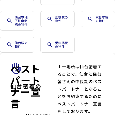
仙台市地
五橋駅の
東北本線
search
search
search
下鉄南北
物件
の物件
線の物件
仙台駅の
愛宕橋駅
search
search
物件
の物件
ベスト
front_hand
山一地所は仙台密着す
ることで、仙台に住む
パート
皆さんの中長期のベス
仙台密着の
ナー宣
トパートナーとなるこ
とをお約束するために
言
ベストパートナー宣言
をしております。