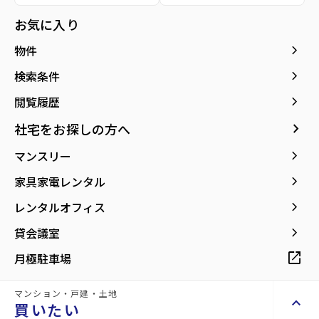
種別／構造
賃貸マンション／RC(鉄筋コンクリート)
お気に入り
アクセス
仙台市地下鉄南北線/五橋駅 徒歩3分
keyboard_arrow_right
物件
東北本線/仙台駅 徒歩11分
仙台市地下鉄南北線/愛宕橋駅 徒歩11分
keyboard_arrow_right
検索条件
keyboard_arrow_right
閲覧履歴
所在地
宮城県仙台市青葉区五橋1丁目
location_on
グーグルマップでみる
open_in_new
keyboard_arrow_right
社宅をお探しの方へ
keyboard_arrow_right
マンスリー
築年月
2003年03月
keyboard_arrow_right
家具家電レンタル
keyboard_arrow_right
レンタルオフィス
keyboard_arrow_right
貸会議室
【仙台駅まで徒歩圏内のオートロック付
open_in_new
月極駐車場
1R賃貸マンション】
マンション・戸建・土地
keyboard_arrow_up
買いたい