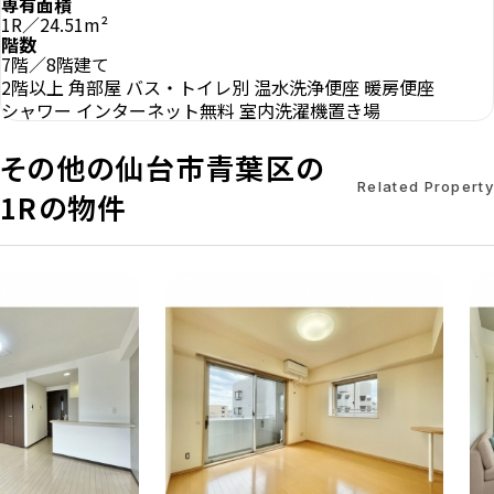
専有面積
1R／24.51m²
階数
7階／8階建て
2階以上
角部屋
バス・トイレ別
温水洗浄便座
暖房便座
シャワー
インターネット無料
室内洗濯機置き場
その他の仙台市青葉区の
Related Property
1Rの物件