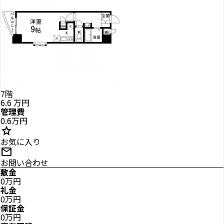
7階
6.6
万円
管理費
0.6万円
star
お気に入り
mail
お問い合わせ
敷金
0万円
礼金
0万円
保証金
0万円