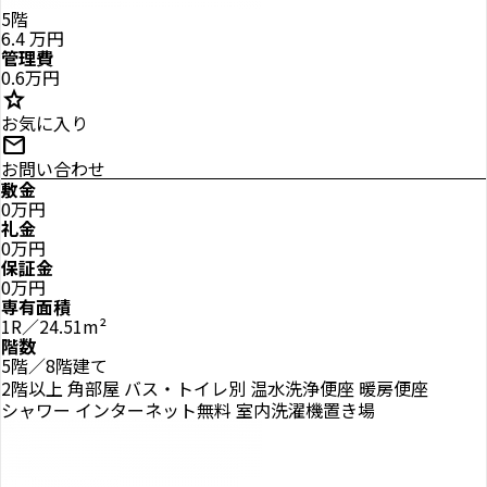
5階
6.4
万円
管理費
0.6万円
star
お気に入り
mail
お問い合わせ
敷金
0万円
礼金
0万円
保証金
0万円
専有面積
1R／24.51m²
階数
5階／8階建て
2階以上
角部屋
バス・トイレ別
温水洗浄便座
暖房便座
シャワー
インターネット無料
室内洗濯機置き場