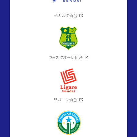
ベガルタ仙台
open_in_new
ヴォスクオーレ仙台
open_in_new
リガーレ仙台
open_in_new