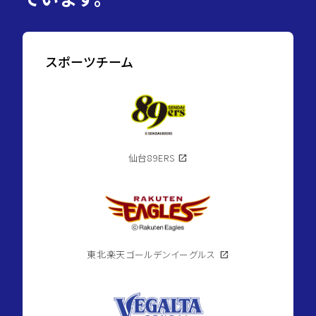
スポーツチーム
仙台89ERS
open_in_new
東北楽天ゴールデンイーグルス
open_in_new