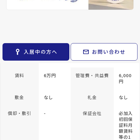
keyboard_arrow_right
貸会議室
keyboard_arrow_right
CM紹介
専有面積
24.51m²
open_in_new
月極駐車場
keyboard_arrow_right
space_dashboard
train
採用情報
エリアから探す
路線から探す
方位
西向き
構造
RC(鉄
筋コン
keyboard_arrow_right
お気に入り
クリー
ト)
物件
keyboard_arrow_right
key_vertical
mail
入居中の方へ
お問い合わせ
検索条件
keyboard_arrow_right
所在階/階建
3階／地上8階
閲覧履歴
keyboard_arrow_right
keyboard_arrow_right
マイホームを考え始めたら
賃料
6万円
管理費・共益費
6,000
円
keyboard_arrow_right
ご購入の流れ・諸費用
敷金
なし
礼金
なし
償却・敷引
-
保証会社
必加入
初回保
証料月
額賃料
等の1