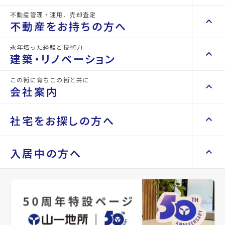
詳細情報
不動産管理・運用、売却査定
details
keyboard_arrow_right
keyboard_arrow_up
不動産を買いたい方へ
不動産をお持ちの方へ
keyboard_arrow_right
マンションを探す
永年培った経験と技術力
物件名
ロイヤルパーク五橋
keyboard_arrow_right
keyboard_arrow_up
不動産をお持ちの方へ
建築・リノベーション
space_dashboard
train
keyboard_arrow_right
不動産の管理を依頼したい
エリアから探す
路線から探す
所在地
宮城県仙台市青葉区五橋1丁目
この街に育ちこの街と共に
keyboard_arrow_right
keyboard_arrow_up
建築・リノベーション
会社案内
山一地所の賃貸管理
keyboard_arrow_right
keyboard_arrow_right
戸建てを探す
アクセス
仙台市地下鉄南北線/五橋駅 徒歩3分
損害保険・生命保険代理店
keyboard_arrow_right
keyboard_arrow_right
施工事例
不動産を貸すまでの流れ
keyboard_arrow_right
東北本線/仙台駅 徒歩11分
keyboard_arrow_right
keyboard_arrow_up
会社案内
社宅をお探しの方へ
keyboard_arrow_right
Renotta（リノッタ）
space_dashboard
train
空き家サポートサービス
keyboard_arrow_right
仙台市地下鉄南北線/愛宕橋駅 徒歩11分
エリアから探す
路線から探す
空き地サポートサービス
keyboard_arrow_right
keyboard_arrow_right
代表挨拶
location_on
グーグルマップでみる
open_in_new
keyboard_arrow_right
keyboard_arrow_up
社宅をお探しの方へ
入居中の方へ
keyboard_arrow_right
不動産を売却したい
keyboard_arrow_right
会社概要・沿革
keyboard_arrow_right
土地を探す
keyboard_arrow_right
マンスリーマンション
種別
賃貸マン
築年月
2003
keyboard_arrow_right
買い取りサービス
店舗紹介
keyboard_arrow_right
ション
年03月
keyboard_arrow_right
住まいのFAQ
買取リースバック
space_dashboard
train
keyboard_arrow_right
keyboard_arrow_right
家具家電レンタル
keyboard_arrow_right
山一地所と仙台
エリアから探す
路線から探す
keyboard_arrow_right
相続相談をしたい
keyboard_arrow_right
退去される方へ
間取り
1R
間取り内訳
洋室 9
keyboard_arrow_right
レンタルオフィス
keyboard_arrow_right
パーパス
帖
keyboard_arrow_right
不動産に投資したい
keyboard_arrow_right
事業用・投資用を探す
※準備中 住まいのしおり（PDF）