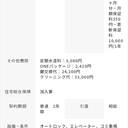
ヶ月
分・月
額保証
料350
円・更
新保証
料
10,000
円/1年
その他費用
定額水道料：3,080円
ONEパッケージ：2,420円
鍵交換代：24,200円
クリーニング代：33,000円
住宅総合保険
加入要
契約期間
普通 2年
引渡
相談
間
設備・条件
オートロック、エレベーター、ゴミ集積