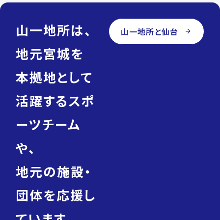
山一地所は、
山一地所と仙台
arrow_forward
地元宮城を
本拠地として
活躍するスポ
ーツチーム
や、
地元の施設・
団体を応援し
ています。