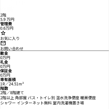
2階
5.9
万円
管理費
0.6万円
star
お気に入り
mail
お問い合わせ
敷金
0万円
礼金
0万円
保証金
0万円
専有面積
1R／24.51m²
階数
2階／8階建て
2階以上
角部屋
バス・トイレ別
温水洗浄便座
暖房便座
シャワー
インターネット無料
室内洗濯機置き場