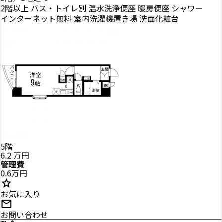
2階以上
バス・トイレ別
温水洗浄便座
暖房便座
シャワー
インターネット無料
室内洗濯機置き場
洗面化粧台
5階
6.2
万円
管理費
0.6万円
star
お気に入り
mail
お問い合わせ