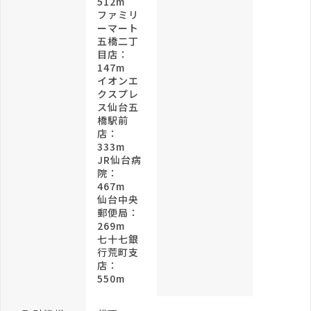
512m
ファミリ
ーマート
五橋二丁
目店：
147m
イオンエ
クスプレ
ス仙台五
橋駅前
店：
333m
JR仙台病
院：
467m
仙台中央
郵便局：
269m
七十七銀
行荒町支
店：
550m