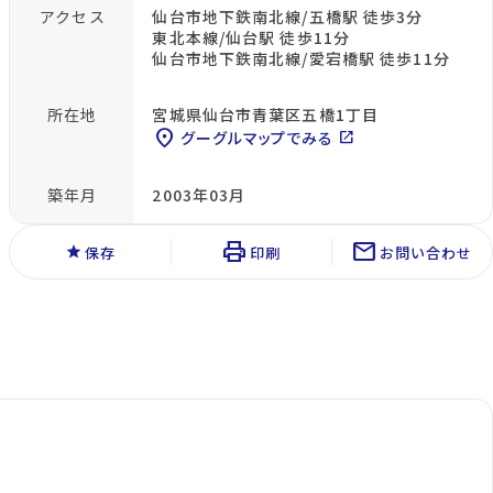
アクセス
仙台市地下鉄南北線/五橋駅 徒歩3分
東北本線/仙台駅 徒歩11分
仙台市地下鉄南北線/愛宕橋駅 徒歩11分
所在地
宮城県仙台市青葉区五橋1丁目
location_on
グーグルマップでみる
open_in_new
築年月
2003年03月
print
mail
star
保存
印刷
お問い合わせ