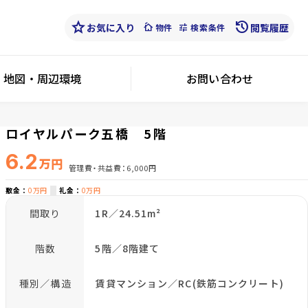
star
history
お気に入り
cottage
tune
閲覧履歴
物件
検索条件
地図・周辺環境
お問い合わせ
ロイヤルパーク五橋 5階
6.2
万円
管理費・共益費
6,000円
敷金
0万円
礼金
0万円
間取り
1R／24.51m²
階数
5階／8階建て
種別／構造
賃貸マンション／RC(鉄筋コンクリート)