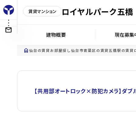
ロイヤルパーク五橋
賃貸マンション
建物概要
現在募集
home
仙台の賃貸お部屋探し
仙台市青葉区の賃貸
五橋駅の賃貸
【共用部オートロック×防犯カメラ】ダブ