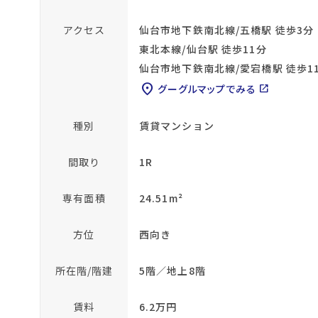
アクセス
仙台市地下鉄南北線/五橋駅 徒歩3分
東北本線/仙台駅 徒歩11分
仙台市地下鉄南北線/愛宕橋駅 徒歩1
location_on
グーグルマップでみる
open_in_new
種別
賃貸マンション
間取り
1R
専有面積
24.51m²
方位
西向き
所在階/階建
5階／地上8階
賃料
6.2万円