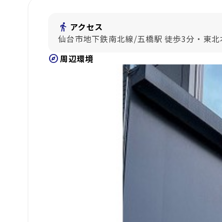
directions_walk
アクセス
仙台市地下鉄南北線/五橋駅 徒歩3分・東北
explore
周辺環境