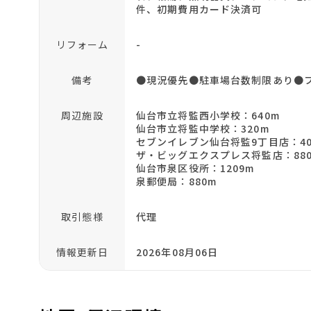
件、初期費用カード決済可
リフォーム
-
備考
●現況優先●駐車場台数制限あり●フ
周辺施設
仙台市立将監西小学校：640m
仙台市立将監中学校：320m
セブンイレブン仙台将監9丁目店：40
ザ・ビッグエクスプレス将監店：88
仙台市泉区役所：1209m
泉郵便局：880m
取引態様
代理
情報更新日
2026年08月06日