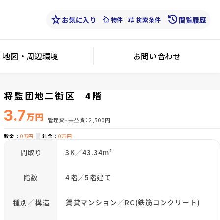
star
history
お気に入り
cottage
tune
閲覧履歴
物件
検索条件
地図・周辺環境
お問い合わせ
将監団地二街区 4階
3.7
万円
管理費・共益費
2,500円
敷金
0万円
礼金
0万円
間取り
3K／43.34m²
階数
4階／5階建て
種別／構造
賃貸マンション／RC(鉄筋コンクリート)