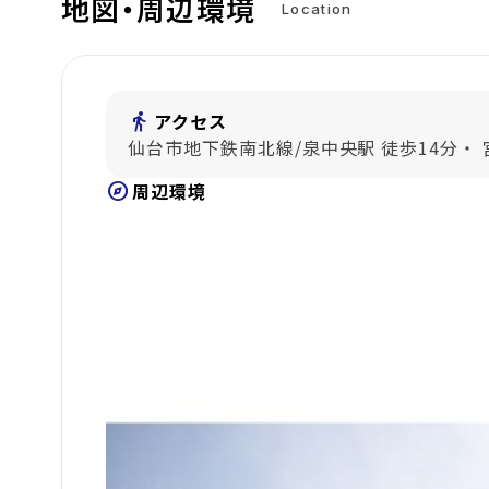
地図・周辺環境
Location
directions_walk
アクセス
仙台市地下鉄南北線/泉中央駅 徒歩14分・
explore
周辺環境