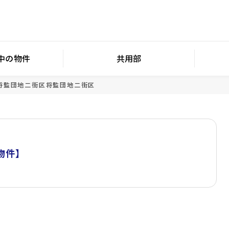
中の物件
共用部
将監団地二街区
将監団地二街区
物件】