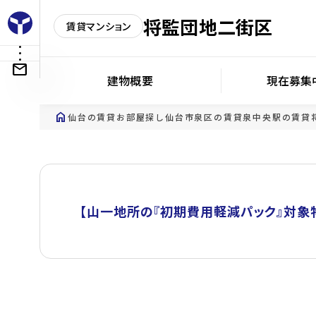
将監団地二街区
賃貸マンション
建物概要
現在募集
home
仙台の賃貸お部屋探し
仙台市泉区の賃貸
泉中央駅の賃貸
【山一地所の『初期費用軽減パック』対象