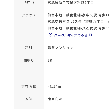
所在地
宮城県仙台市泉区将監9丁目
アクセス
仙台市地下鉄南北線/泉中央駅 徒歩1
宮城交通バス バス停『将監九丁目』
仙台市地下鉄南北線/八乙女駅 徒歩3
location_on
グーグルマップでみる
open_in_new
種別
賃貸マンション
間取り
3K
専有面積
43.34m²
方位
南西向き