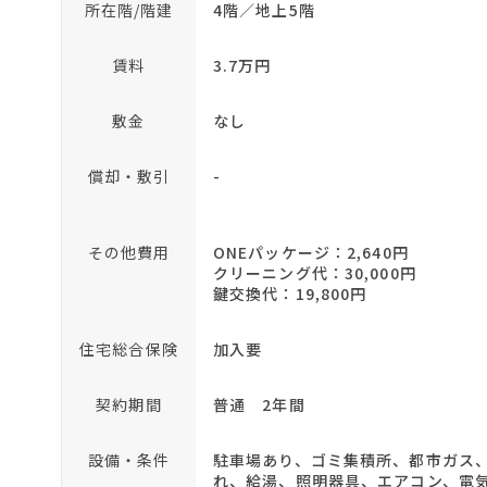
所在階/階建
4階／地上5階
賃料
3.7万円
敷金
なし
償却・敷引
-
その他費用
ONEパッケージ：2,640円
クリーニング代：30,000円
鍵交換代：19,800円
住宅総合保険
加入要
契約期間
普通 2年間
設備・条件
駐車場あり、ゴミ集積所、都市ガス
れ、給湯、照明器具、エアコン、電