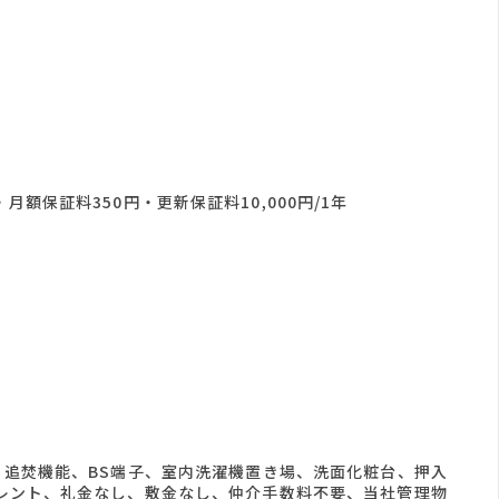
・月額保証料350円・更新保証料10,000円/1年
追焚機能、BS端子、室内洗濯機置き場、洗面化粧台、押入
レント、礼金なし、敷金なし、仲介手数料不要、当社管理物