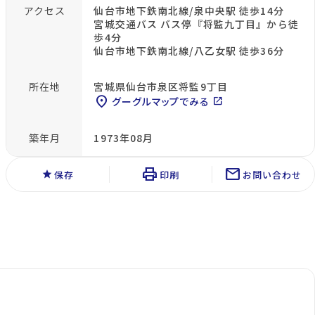
アクセス
仙台市地下鉄南北線/泉中央駅 徒歩14分
宮城交通バス バス停『将監九丁目』から徒
歩4分
仙台市地下鉄南北線/八乙女駅 徒歩36分
所在地
宮城県仙台市泉区将監9丁目
location_on
グーグルマップでみる
open_in_new
築年月
1973年08月
print
mail
star
保存
印刷
お問い合わせ