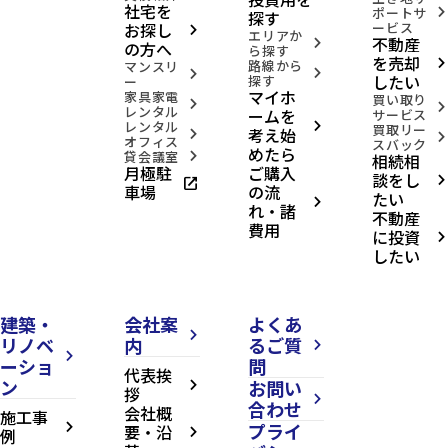
社宅を
ポートサ
arrow_forward_ios
探す
お探し
ービス
arrow_forward_ios
エリアか
不動産
arrow_forward_ios
の方へ
ら探す
を売却
路線から
arrow_forward_ios
マンスリ
arrow_forward_ios
arrow_forward_ios
したい
探す
ー
マイホ
家具家電
買い取り
arrow_forward_ios
arrow_forward_ios
レンタル
ームを
サービス
レンタル
arrow_forward_ios
買取リー
考え始
arrow_forward_ios
arrow_forward_ios
オフィス
スバック
めたら
貸会議室
相続相
arrow_forward_ios
月極駐
ご購入
談をし
open_in_new
arrow_forward_ios
車場
の流
たい
arrow_forward_ios
れ・諸
不動産
費用
に投資
arrow_forward_ios
したい
建築・
会社案
よくあ
arrow_forward_ios
リノベ
内
るご質
arrow_forward_ios
arrow_forward_ios
ーショ
問
代表挨
ン
お問い
arrow_forward_ios
拶
arrow_forward_ios
合わせ
会社概
施工事
プライ
arrow_forward_ios
要・沿
例
arrow_forward_ios