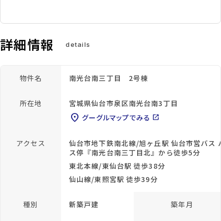
詳細情報
details
物件名
南光台南三丁目 2号棟
所在地
宮城県仙台市泉区南光台南3丁目
location_on
グーグルマップでみる
open_in_new
アクセス
仙台市地下鉄南北線/旭ヶ丘駅 仙台市営バス 
ス停『南光台南三丁目北』から徒歩5分
東北本線/東仙台駅 徒歩38分
仙山線/東照宮駅 徒歩39分
種別
新築戸建
築年月