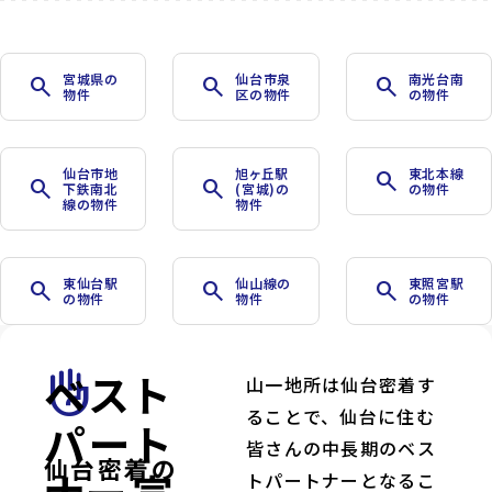
宮城県の
仙台市泉
南光台南
search
search
search
物件
区の物件
の物件
仙台市地
旭ヶ丘駅
東北本線
search
search
search
下鉄南北
(宮城)の
の物件
線の物件
物件
東仙台駅
仙山線の
東照宮駅
search
search
search
の物件
物件
の物件
ベスト
front_hand
山一地所は仙台密着す
ることで、仙台に住む
パート
皆さんの中長期のベス
仙台密着の
トパートナーとなるこ