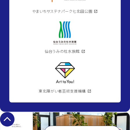
やまいちサステナパーク七北田公園
open_in_new
仙台うみの杜水族館
open_in_new
東北障がい者芸術支援機構
open_in_new
keyboard_arrow_up