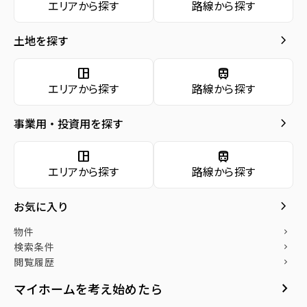
エリアから探す
路線から探す
種別／構造
新築戸建／木造
お気に入り
keyboard_arrow_right
土地を探す
アクセス
仙台市地下鉄南北線/旭ヶ丘駅 仙台市営バス
keyboard_arrow_right
物件
バス乗車6分 バス停『南光台南三丁目北』か
keyboard_arrow_right
space_dashboard
train
検索条件
ら徒歩5分
エリアから探す
路線から探す
keyboard_arrow_right
閲覧履歴
所在地
宮城県仙台市泉区南光台南3丁目
location_on
keyboard_arrow_right
グーグルマップでみる
open_in_new
keyboard_arrow_right
社宅をお探しの方へ
事業用・投資用を探す
keyboard_arrow_right
マンスリー
space_dashboard
train
築年月
2026年10月
エリアから探す
路線から探す
keyboard_arrow_right
家具家電レンタル
keyboard_arrow_right
レンタルオフィス
keyboard_arrow_right
お気に入り
keyboard_arrow_right
貸会議室
物件
keyboard_arrow_right
物件の特徴
open_in_new
検索条件
月極駐車場
keyboard_arrow_right
閲覧履歴
keyboard_arrow_right
●長期優良住宅認定・住宅性能評価書W取
keyboard_arrow_right
マイホームを考え始めたら
得の安心住宅