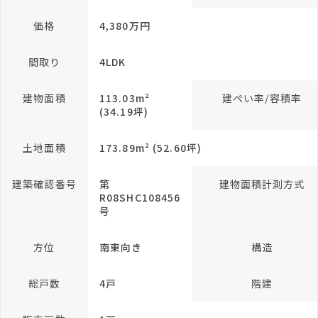
価格
4,380万円
間取り
4LDK
建物面積
113.03m²
建ぺい率/容積率
(34.19坪)
土地面積
173.89m² (52.60坪)
建築確認番号
第
建物面積計測方式
R08SHC108456
号
方位
南東向き
構造
総戸数
4戸
階建