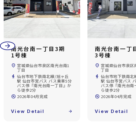
arrow_back
arrow_forward
光台南一丁目3期
南光台南一丁目3
号棟
3号棟
宮城県仙台市泉区南光台南1
location_on
宮城県仙台市泉区南光台南1
丁目
丁目
仙台市地下鉄南北線/旭ヶ丘
directions_walk
仙台市地下鉄南北線/旭ヶ丘
駅 仙台市営バス バス乗車5分
駅 仙台市営バス バス乗車5
バス停『南光台南一丁目』か
バス停『南光台南一丁目』
ら徒歩2分
ら徒歩2分
2026年04月完成
build_circle
2026年04月完成
ew Detail
arrow_forward
View Detail
arrow_f