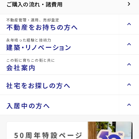
●オール電化×ZEH水準。快適性と省エネ
keyboard_arrow_right
ご購入の流れ・諸費用
性を兼ね備えた暮らし
●地震に備えた耐震等級3・制震ダンパー
不動産管理・運用、売却査定
keyboard_arrow_up
不動産をお持ちの方へ
採用
●毎日のお買物に便利なザ・ビッグ仙台南
永年培った経験と技術力
keyboard_arrow_right
keyboard_arrow_up
不動産をお持ちの方へ
建築・リノベーション
光台店は徒歩3分の近さ
keyboard_arrow_right
不動産の管理を依頼したい
この街に育ちこの街と共に
keyboard_arrow_right
keyboard_arrow_up
建築・リノベーション
会社案内
山一地所の賃貸管理
keyboard_arrow_right
損害保険・生命保険代理店
keyboard_arrow_right
keyboard_arrow_right
施工事例
不動産を貸すまでの流れ
keyboard_arrow_right
keyboard_arrow_right
keyboard_arrow_up
会社案内
社宅をお探しの方へ
keyboard_arrow_right
Renotta（リノッタ）
空き家サポートサービス
keyboard_arrow_right
空き地サポートサービス
keyboard_arrow_right
keyboard_arrow_right
代表挨拶
担当者からのコメント
keyboard_arrow_right
keyboard_arrow_up
社宅をお探しの方へ
入居中の方へ
keyboard_arrow_right
不動産を売却したい
keyboard_arrow_right
会社概要・沿革
●駐車スペース並列3台可
keyboard_arrow_right
マンスリーマンション
keyboard_arrow_right
買い取りサービス
店舗紹介
keyboard_arrow_right
keyboard_arrow_right
住まいのFAQ
買取リースバック
keyboard_arrow_right
keyboard_arrow_right
家具家電レンタル
keyboard_arrow_right
山一地所と仙台
●○●○●○●○●○●○●○●○●○●○●
keyboard_arrow_right
相続相談をしたい
keyboard_arrow_right
退去される方へ
レンタルオフィス