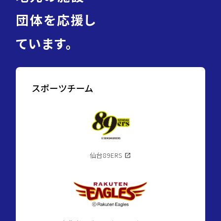
団体を応援し
ています。
スポーツチーム
仙台89ERS
open_in_new