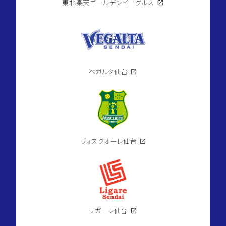
東北楽天ゴールデンイーグルス
open_in_new
ベガルタ仙台
open_in_new
ヴォスクオーレ仙台
open_in_new
リガーレ仙台
open_in_new