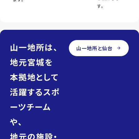
す。
山一地所は、
山一地所と仙台
arrow_forward
地元宮城を
本拠地として
活躍するスポ
ーツチーム
や、
地元の施設・