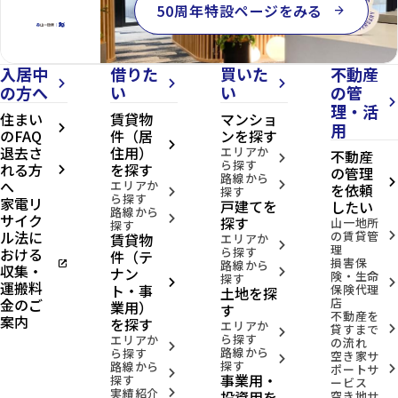
50周年特設ページをみる
arrow_forward
入居中
借りた
買いた
不動産
arrow_forward_ios
arrow_forward_ios
arrow_forward_ios
の方へ
い
い
の管
arrow_forward_ios
理・活
住まい
賃貸物
マンショ
用
arrow_forward_ios
のFAQ
件（居
ンを探す
arrow_forward_ios
退去さ
住用）
エリアか
不動産
arrow_forward_ios
ら探す
れる方
を探す
の管理
arrow_forward_ios
路線から
へ
arrow_forward_ios
エリアか
arrow_forward_ios
を依頼
探す
arrow_forward_ios
ら探す
家電リ
戸建てを
したい
路線から
サイク
arrow_forward_ios
探す
山一地所
探す
ル法に
の賃貸管
賃貸物
arrow_forward_ios
エリアか
arrow_forward_ios
理
おける
ら探す
件（テ
損害保
open_in_new
路線から
収集・
ナン
arrow_forward_ios
険・生命
探す
arrow_forward_ios
arrow_forward_ios
運搬料
ト・事
保険代理
土地を探
金のご
店
業用）
す
不動産を
案内
を探す
エリアか
貸すまで
arrow_forward_ios
arrow_forward_ios
ら探す
エリアか
の流れ
arrow_forward_ios
路線から
ら探す
空き家サ
arrow_forward_ios
探す
路線から
ポートサ
arrow_forward_ios
arrow_forward_ios
事業用・
探す
ービス
実績紹介
投資用を
arrow_forward_ios
空き地サ