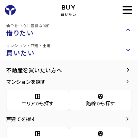
int(1) string(4) "1201"
BUY
買いたい
仙台を中心に豊富な物件
keyboard_arrow_up
借りたい
南光台南三丁目 2号棟
新築戸建
新築
マンション・戸建・土地
keyboard_arrow_right
keyboard_arrow_right
keyboard_arrow_up
賃貸検索（居住用）
お問い合わせ
買いたい
keyboard_arrow_right
物件を探す
home
仙台の売買物件
仙台市泉区の売買一戸建て
旭ヶ丘駅の売買一戸建
arrow_forward
物件概要
keyboard_arrow_right
不動産を買いたい方へ
南光台南三丁目 2号棟
space_dashboard
train
arrow_forward
詳細情報
4,380
keyboard_arrow_right
マンションを探す
エリアから探す
路線から探す
万円
arrow_forward
地図・周辺環境
space_dashboard
train
keyboard_arrow_right
賃貸検索（テナント・事業用）
エリアから探す
路線から探す
arrow_forward
ローンシュミレーション
keyboard_arrow_right
物件を探す
間取り
4LDK／113.03m²
keyboard_arrow_right
戸建てを探す
arrow_forward
お問い合わせ
space_dashboard
train
階数
2階建て
エリアから探す
路線から探す
space_dashboard
train