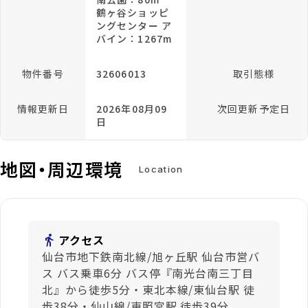
鶴ヶ谷ショッピ
ングセンター ア
バイン：1267m
物件番号
32606013
取引態様
情報更新日
2026年08月09
次回更新予定日
日
地図・周辺環境
Location
directions_walk
アクセス
仙台市地下鉄南北線/旭ヶ丘駅 仙台市営バ
ス バス乗車6分 バス停『南光台南三丁目
北』から徒歩5分・東北本線/東仙台駅 徒
歩38分・仙山線/東照宮駅 徒歩39分