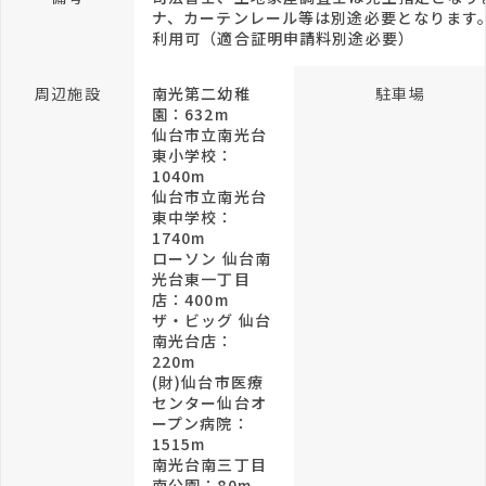
ナ、カーテンレール等は別途必要となります。
利用可（適合証明申請料別途必要）
周辺施設
南光第二幼稚
駐車場
園：632m
仙台市立南光台
東小学校：
1040m
仙台市立南光台
東中学校：
1740m
ローソン 仙台南
光台東一丁目
店：400m
ザ・ビッグ 仙台
南光台店：
220m
(財)仙台市医療
センター仙台オ
ープン病院：
1515m
南光台南三丁目
南公園：80m