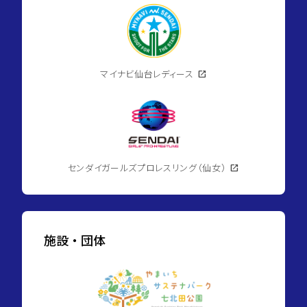
マイナビ仙台レディース
open_in_new
センダイガールズプロレスリング（仙女）
open_in_new
施設・団体