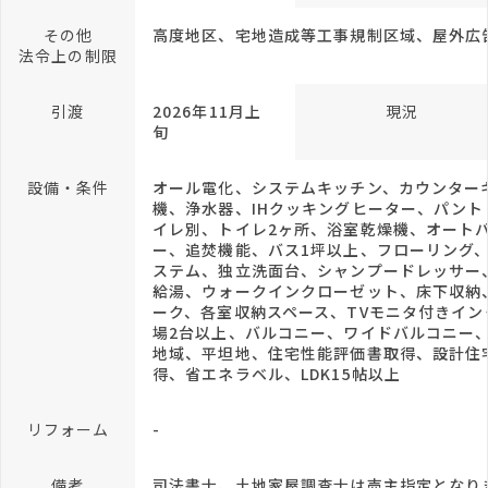
その他
高度地区、宅地造成等工事規制区域、屋外広
法令上の制限
引渡
2026年11月上
現況
旬
設備・条件
オール電化、システムキッチン、カウンター
機、浄水器、IHクッキングヒーター、パント
イレ別、トイレ2ヶ所、浴室乾燥機、オート
ー、追焚機能、バス1坪以上、フローリング、
ステム、独立洗面台、シャンプードレッサー
給湯、ウォークインクローゼット、床下収納
ーク、各室収納スペース、TVモニタ付きイン
場2台以上、バルコニー、ワイドバルコニー
地域、平坦地、住宅性能評価書取得、設計住
得、省エネラベル、LDK15帖以上
リフォーム
-
備考
司法書士、土地家屋調査士は売主指定となり