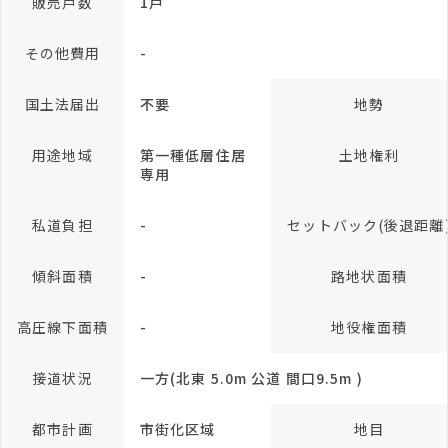
販売戸数
1戸
その他費用
-
国土法届出
不要
地勢
用途地域
第一種低層住居
土地権利
専用
私道負担
-
セットバック(後退距離
傾斜面積
-
路地状面積
高圧線下面積
-
地役権面積
接道状況
一方(北東 5.0m 公道 間口9.5m )
都市計画
市街化区域
地目