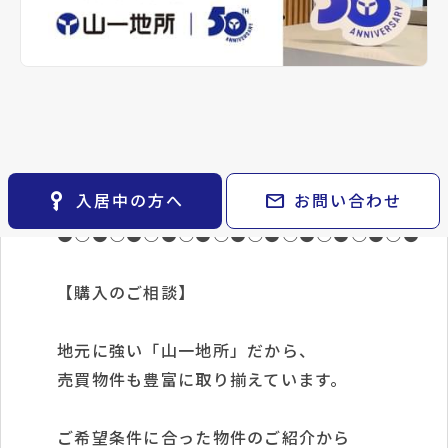
keyboard_arrow_right
keyboard_arrow_right
パーパス
keyboard_arrow_right
不動産に投資したい
【ご成約特典】
※準備中 住まいのしおり（PDF）
keyboard_arrow_right
貸会議室
keyboard_arrow_right
CM紹介
open_in_new
月極駐車場
keyboard_arrow_right
採用情報
対象物件をご契約のお客様へ
『選べる家電』いずれか1点プレゼント！
※詳細はお気軽にお問い合わせください♪
key_vertical
mail
入居中の方へ
お問い合わせ
●○●○●○●○●○●○●○●○●○●○●
【購入のご相談】
地元に強い「山一地所」だから、
売買物件も豊富に取り揃えています。
ご希望条件に合った物件のご紹介から