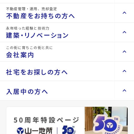
詳細情報
不動産管理・運用、売却査定
details
keyboard_arrow_right
keyboard_arrow_up
不動産を買いたい方へ
不動産をお持ちの方へ
keyboard_arrow_right
マンションを探す
永年培った経験と技術力
物件名
GRANDIA卸町
keyboard_arrow_right
keyboard_arrow_up
不動産をお持ちの方へ
建築・リノベーション
space_dashboard
train
keyboard_arrow_right
不動産の管理を依頼したい
エリアから探す
路線から探す
所在地
宮城県仙台市若林区大和町5丁目
この街に育ちこの街と共に
keyboard_arrow_right
keyboard_arrow_up
建築・リノベーション
会社案内
山一地所の賃貸管理
keyboard_arrow_right
keyboard_arrow_right
戸建てを探す
アクセス
仙台市地下鉄東西線/卸町駅 徒歩1分
損害保険・生命保険代理店
keyboard_arrow_right
keyboard_arrow_right
施工事例
不動産を貸すまでの流れ
keyboard_arrow_right
仙石線/宮城野原駅 徒歩29分
keyboard_arrow_right
keyboard_arrow_up
会社案内
社宅をお探しの方へ
keyboard_arrow_right
Renotta（リノッタ）
space_dashboard
train
空き家サポートサービス
keyboard_arrow_right
仙石線/陸前原ノ町駅 徒歩32分
エリアから探す
路線から探す
空き地サポートサービス
keyboard_arrow_right
keyboard_arrow_right
代表挨拶
location_on
グーグルマップでみる
open_in_new
keyboard_arrow_right
keyboard_arrow_up
社宅をお探しの方へ
入居中の方へ
keyboard_arrow_right
不動産を売却したい
keyboard_arrow_right
会社概要・沿革
keyboard_arrow_right
土地を探す
keyboard_arrow_right
マンスリーマンション
種別
賃貸マン
築年月
2026年
keyboard_arrow_right
買い取りサービス
店舗紹介
keyboard_arrow_right
ション
05月
keyboard_arrow_right
住まいのFAQ
買取リースバック
space_dashboard
train
keyboard_arrow_right
keyboard_arrow_right
家具家電レンタル
keyboard_arrow_right
山一地所と仙台
エリアから探す
路線から探す
keyboard_arrow_right
相続相談をしたい
keyboard_arrow_right
退去される方へ
間取り
1LDK
間取り内訳
洋室 6.8
keyboard_arrow_right
レンタルオフィス
keyboard_arrow_right
パーパス
帖
keyboard_arrow_right
不動産に投資したい
keyboard_arrow_right
事業用・投資用を探す
※準備中 住まいのしおり（PDF）
LDK 9