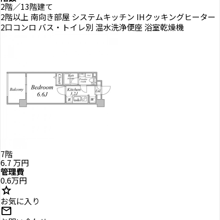
2階／13階建て
2階以上
南向き部屋
システムキッチン
IHクッキングヒーター
2口コンロ
バス・トイレ別
温水洗浄便座
浴室乾燥機
7階
6.7
万円
管理費
0.6万円
star
お気に入り
mail