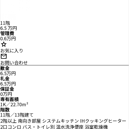
11階
6.5
万円
管理費
0.6万円
star
お気に入り
mail
お問い合わせ
敷金
6.5万円
礼金
6.5万円
保証金
0万円
専有面積
1K／22.70m²
階数
11階／13階建て
2階以上
南向き部屋
システムキッチン
IHクッキングヒーター
2口コンロ
バス・トイレ別
温水洗浄便座
浴室乾燥機