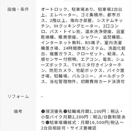
設備・条件
オートロック、駐車場あり、駐車場2台以
上、エレベーター、ゴミ集積所、都市ガ
ス、2階以上、南向き部屋、システムキッ
チン、IHクッキングヒーター、2口コン
ロ、バス・トイレ別、温水洗浄便座、浴室
乾燥機、暖房便座、シャワー、追焚機能、
インターネット無料、BS端子、室内洗濯
機置き場、24時間換気システム、洗面化粧
台、複層ガラス、クローゼット、給湯、人
感センサー付照明、エアコン、電気、シュ
ーズボックス、TVモニタ付きインターホ
ン、防犯カメラ、宅配ボックス、バイク置
き場、駐輪場、バルコニー、メールボック
ス、当社管理物件、初期費用カード決済可
リフォーム
-
備考
●現況優先●駐輪場月額1,100円：税込・
小型バイク月額2,200円：税込/台数制限あ
り●駐車場機械式：月額16,500円/税込～
2台目相談可・サイズ要確認