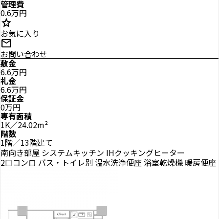
管理費
0.6万円
star
お気に入り
mail
お問い合わせ
敷金
6.6万円
礼金
6.6万円
保証金
0万円
専有面積
1K／24.02m²
階数
1階／13階建て
南向き部屋
システムキッチン
IHクッキングヒーター
2口コンロ
バス・トイレ別
温水洗浄便座
浴室乾燥機
暖房便座