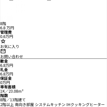
8階
6.8
万円
管理費
0.6万円
star
お気に入り
mail
お問い合わせ
敷金
6.8万円
礼金
6.8万円
保証金
0万円
専有面積
1K／23.08m²
階数
8階／13階建て
2階以上
南向き部屋
システムキッチン
IHクッキングヒーター