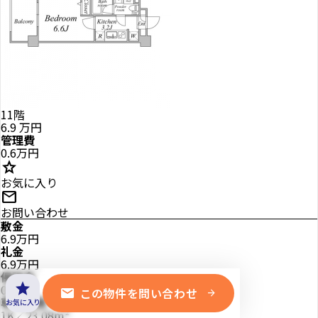
11階
6.9
万円
管理費
0.6万円
star
お気に入り
mail
お問い合わせ
敷金
6.9万円
礼金
6.9万円
保証金
star
0万円
mail
この物件を問い合わせ
arrow_forward
専有面積
お気に入り
1K／23.08m²