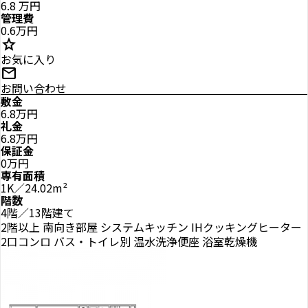
6.8
万円
管理費
0.6万円
star
お気に入り
mail
お問い合わせ
敷金
6.8万円
礼金
6.8万円
保証金
0万円
専有面積
1K／24.02m²
階数
4階／13階建て
2階以上
南向き部屋
システムキッチン
IHクッキングヒーター
2口コンロ
バス・トイレ別
温水洗浄便座
浴室乾燥機