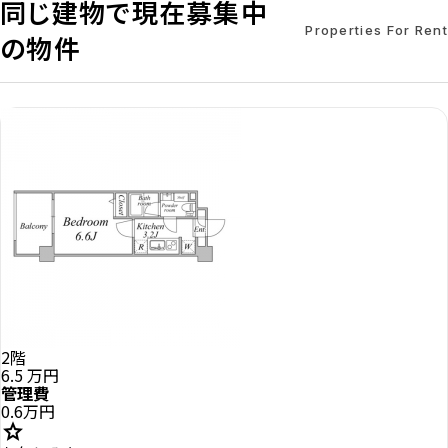
同じ建物で現在募集中
Properties For Rent
の物件
2階
6.5
万円
管理費
0.6万円
star