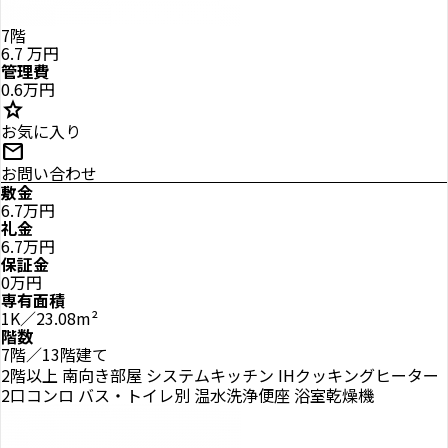
7階
6.7
万円
管理費
0.6万円
star
お気に入り
mail
お問い合わせ
敷金
6.7万円
礼金
6.7万円
保証金
0万円
専有面積
1K／23.08m²
階数
7階／13階建て
2階以上
南向き部屋
システムキッチン
IHクッキングヒーター
2口コンロ
バス・トイレ別
温水洗浄便座
浴室乾燥機