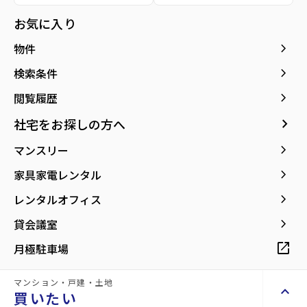
種別／構造
賃貸マンション／RC(鉄筋コンクリート)
お気に入り
アクセス
仙台市地下鉄東西線/卸町駅 徒歩1分
keyboard_arrow_right
物件
仙石線/宮城野原駅 徒歩29分
仙石線/陸前原ノ町駅 徒歩32分
keyboard_arrow_right
検索条件
keyboard_arrow_right
閲覧履歴
所在地
宮城県仙台市若林区大和町5丁目
location_on
グーグルマップでみる
open_in_new
keyboard_arrow_right
社宅をお探しの方へ
keyboard_arrow_right
マンスリー
築年月
2026年05月
keyboard_arrow_right
家具家電レンタル
keyboard_arrow_right
レンタルオフィス
keyboard_arrow_right
貸会議室
【卸町駅徒歩1分の新築レジデンス】利便
open_in_new
月極駐車場
施設がそろう住環境
マンション・戸建・土地
keyboard_arrow_up
買いたい