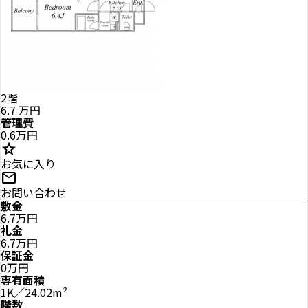
2階
6.7
万円
管理費
0.6万円
star
お気に入り
mail
お問い合わせ
敷金
6.7万円
礼金
6.7万円
保証金
0万円
専有面積
1K／24.02m²
階数