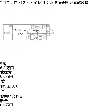
2口コンロ
バス・トイレ別
温水洗浄便座
浴室乾燥機
9階
6.8
万円
管理費
0.6万円
star
お気に入り
mail
お問い合わせ
敷金
6.8万円