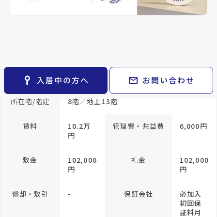
keyboard_arrow_right
貸会議室
keyboard_arrow_right
CM紹介
帖
open_in_new
月極駐車場
keyboard_arrow_right
space_dashboard
train
採用情報
エリアから探す
路線から探す
専有面積
39.92m²
keyboard_arrow_right
お気に入り
方位
南向き
構造
RC(鉄筋
コンク
物件
keyboard_arrow_right
リート)
key_vertical
mail
入居中の方へ
お問い合わせ
検索条件
keyboard_arrow_right
閲覧履歴
keyboard_arrow_right
所在階/階建
8階／地上13階
keyboard_arrow_right
マイホームを考え始めたら
賃料
10.2万
管理費・共益費
6,000円
keyboard_arrow_right
ご購入の流れ・諸費用
円
敷金
102,000
礼金
102,000
円
円
償却・敷引
-
保証会社
必加入
初回保
証料月