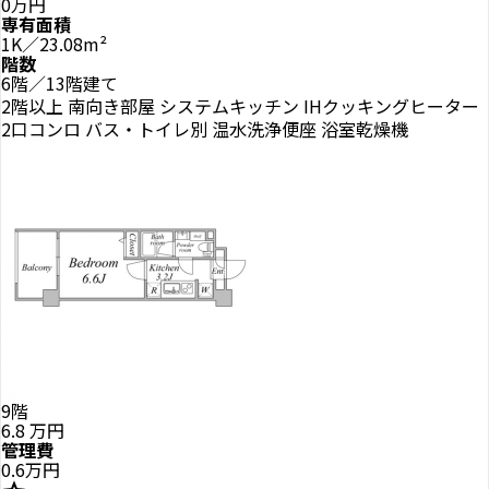
0万円
専有面積
1K／23.08m²
階数
6階／13階建て
2階以上
南向き部屋
システムキッチン
IHクッキングヒーター
2口コンロ
バス・トイレ別
温水洗浄便座
浴室乾燥機
9階
6.8
万円
管理費
0.6万円