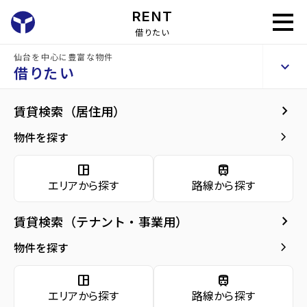
RENT
借りたい
仙台を中心に豊富な物件
GRANDIA卸町
keyboard_arrow_up
賃貸マンション
借りたい
keyboard_arrow_right
現在募集中の物件
keyboard_arrow_right
賃貸検索（居住用）
home
仙台の賃貸お部屋探し
仙台市若林区の賃貸
卸町駅の賃貸
GRANDI
arrow_forward
建物概要
keyboard_arrow_right
物件を探す
GRANDIA卸町 8階
arrow_forward
現在募集中の物件
10.2
space_dashboard
train
万円
管理費・共益費
6,000円
エリアから探す
路線から探す
arrow_forward
共用部
敷金
10.2万円
礼金
10.2万円
keyboard_arrow_right
賃貸検索（テナント・事業用）
arrow_forward
地図・周辺環境
keyboard_arrow_right
間取り
1LDK／39.92m²
物件を探す
arrow_forward
お問い合わせ
space_dashboard
train
階数
8階／13階建て
エリアから探す
路線から探す