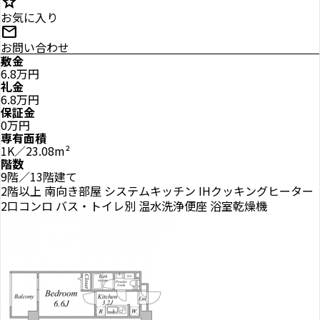
star
お気に入り
mail
お問い合わせ
敷金
6.8万円
礼金
6.8万円
保証金
0万円
専有面積
1K／23.08m²
階数
9階／13階建て
2階以上
南向き部屋
システムキッチン
IHクッキングヒーター
2口コンロ
バス・トイレ別
温水洗浄便座
浴室乾燥機