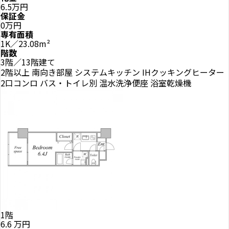
6.5万円
保証金
0万円
専有面積
1K／23.08m²
階数
3階／13階建て
2階以上
南向き部屋
システムキッチン
IHクッキングヒーター
2口コンロ
バス・トイレ別
温水洗浄便座
浴室乾燥機
1階
6.6
万円