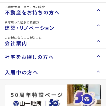
詳細情報
不動産管理・運用、売却査定
details
keyboard_arrow_right
keyboard_arrow_up
不動産を買いたい方へ
不動産をお持ちの方へ
keyboard_arrow_right
マンションを探す
永年培った経験と技術力
物件名
GRANDIA卸町
keyboard_arrow_right
keyboard_arrow_up
不動産をお持ちの方へ
建築・リノベーション
space_dashboard
train
keyboard_arrow_right
不動産の管理を依頼したい
エリアから探す
路線から探す
所在地
宮城県仙台市若林区大和町5丁目
この街に育ちこの街と共に
keyboard_arrow_right
keyboard_arrow_up
建築・リノベーション
会社案内
山一地所の賃貸管理
keyboard_arrow_right
keyboard_arrow_right
戸建てを探す
アクセス
仙台市地下鉄東西線/卸町駅 徒歩1分
損害保険・生命保険代理店
keyboard_arrow_right
keyboard_arrow_right
施工事例
不動産を貸すまでの流れ
keyboard_arrow_right
仙石線/宮城野原駅 徒歩29分
keyboard_arrow_right
keyboard_arrow_up
会社案内
社宅をお探しの方へ
keyboard_arrow_right
Renotta（リノッタ）
space_dashboard
train
空き家サポートサービス
keyboard_arrow_right
仙石線/陸前原ノ町駅 徒歩32分
エリアから探す
路線から探す
空き地サポートサービス
keyboard_arrow_right
keyboard_arrow_right
代表挨拶
location_on
グーグルマップでみる
open_in_new
keyboard_arrow_right
keyboard_arrow_up
社宅をお探しの方へ
入居中の方へ
keyboard_arrow_right
不動産を売却したい
keyboard_arrow_right
会社概要・沿革
keyboard_arrow_right
土地を探す
keyboard_arrow_right
マンスリーマンション
種別
賃貸マン
築年月
2026年
keyboard_arrow_right
買い取りサービス
店舗紹介
keyboard_arrow_right
ション
05月
keyboard_arrow_right
住まいのFAQ
買取リースバック
space_dashboard
train
keyboard_arrow_right
keyboard_arrow_right
家具家電レンタル
keyboard_arrow_right
山一地所と仙台
エリアから探す
路線から探す
keyboard_arrow_right
相続相談をしたい
keyboard_arrow_right
退去される方へ
間取り
1K
間取り内訳
洋室
keyboard_arrow_right
レンタルオフィス
keyboard_arrow_right
パーパス
6.6 帖
keyboard_arrow_right
不動産に投資したい
keyboard_arrow_right
事業用・投資用を探す
※準備中 住まいのしおり（PDF）
K 3.2