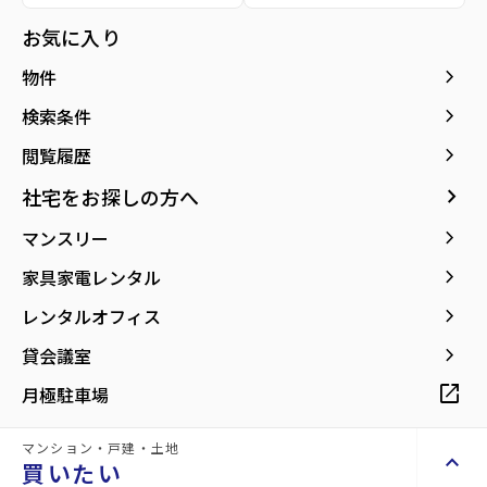
種別／構造
賃貸マンション／RC(鉄筋コンクリート)
お気に入り
アクセス
仙台市地下鉄東西線/卸町駅 徒歩1分
keyboard_arrow_right
物件
仙石線/宮城野原駅 徒歩29分
仙石線/陸前原ノ町駅 徒歩32分
keyboard_arrow_right
検索条件
keyboard_arrow_right
閲覧履歴
所在地
宮城県仙台市若林区大和町5丁目
location_on
グーグルマップでみる
open_in_new
keyboard_arrow_right
社宅をお探しの方へ
keyboard_arrow_right
マンスリー
築年月
2026年05月
keyboard_arrow_right
家具家電レンタル
keyboard_arrow_right
レンタルオフィス
keyboard_arrow_right
貸会議室
【卸町駅徒歩1分！お買い物便利、車移動
open_in_new
月極駐車場
も快適な駅前生活】
マンション・戸建・土地
keyboard_arrow_up
買いたい