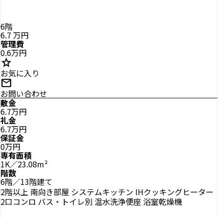
6階
6.7
万円
管理費
0.6万円
star
お気に入り
mail
お問い合わせ
敷金
6.7万円
礼金
6.7万円
保証金
0万円
専有面積
1K／23.08m²
階数
6階／13階建て
2階以上
南向き部屋
システムキッチン
IHクッキングヒーター
2口コンロ
バス・トイレ別
温水洗浄便座
浴室乾燥機