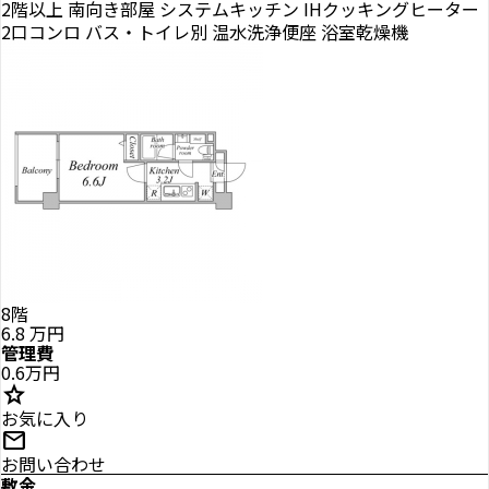
2階以上
南向き部屋
システムキッチン
IHクッキングヒーター
2口コンロ
バス・トイレ別
温水洗浄便座
浴室乾燥機
8階
6.8
万円
管理費
0.6万円
star
お気に入り
mail
お問い合わせ
敷金