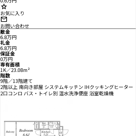
0.6万円
star
お気に入り
mail
お問い合わせ
敷金
6.8万円
礼金
6.8万円
保証金
0万円
専有面積
1K／23.08m²
階数
9階／13階建て
2階以上
南向き部屋
システムキッチン
IHクッキングヒーター
2口コンロ
バス・トイレ別
温水洗浄便座
浴室乾燥機