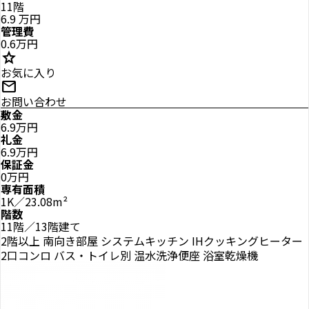
11階
6.9
万円
管理費
0.6万円
star
お気に入り
mail
お問い合わせ
敷金
6.9万円
礼金
6.9万円
保証金
0万円
専有面積
1K／23.08m²
階数
11階／13階建て
2階以上
南向き部屋
システムキッチン
IHクッキングヒーター
2口コンロ
バス・トイレ別
温水洗浄便座
浴室乾燥機