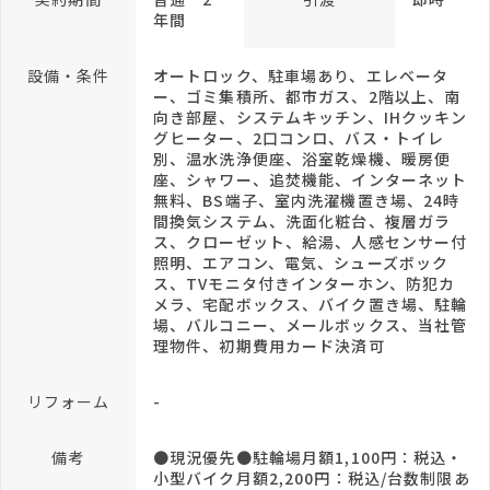
年間
設備・条件
オートロック、駐車場あり、エレベータ
ー、ゴミ集積所、都市ガス、2階以上、南
向き部屋、システムキッチン、IHクッキン
グヒーター、2口コンロ、バス・トイレ
別、温水洗浄便座、浴室乾燥機、暖房便
座、シャワー、追焚機能、インターネット
無料、BS端子、室内洗濯機置き場、24時
間換気システム、洗面化粧台、複層ガラ
ス、クローゼット、給湯、人感センサー付
照明、エアコン、電気、シューズボック
ス、TVモニタ付きインターホン、防犯カ
メラ、宅配ボックス、バイク置き場、駐輪
場、バルコニー、メールボックス、当社管
理物件、初期費用カード決済可
リフォーム
-
備考
●現況優先●駐輪場月額1,100円：税込・
小型バイク月額2,200円：税込/台数制限あ