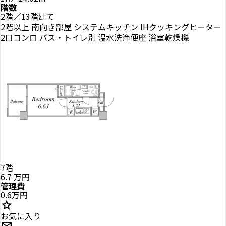
階数
2階／13階建て
2階以上
南向き部屋
システムキッチン
IHクッキングヒーター
2口コンロ
バス・トイレ別
温水洗浄便座
浴室乾燥機
7階
6.7
万円
管理費
0.6万円
star
お気に入り