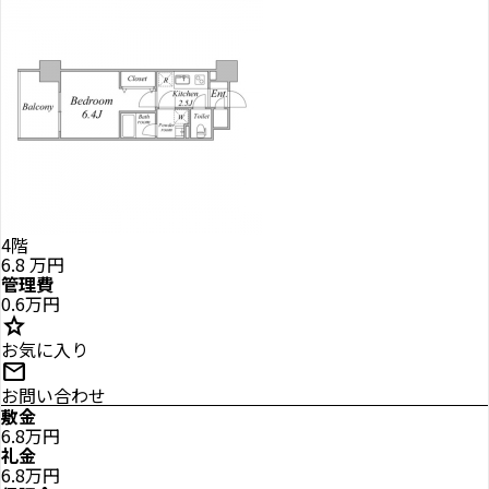
4階
6.8
万円
管理費
0.6万円
star
お気に入り
mail
お問い合わせ
敷金
6.8万円
礼金
6.8万円