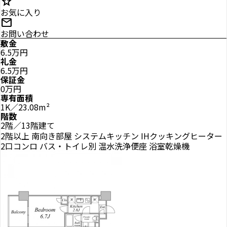
star
お気に入り
mail
お問い合わせ
敷金
6.5万円
礼金
6.5万円
保証金
0万円
専有面積
1K／23.08m²
階数
2階／13階建て
2階以上
南向き部屋
システムキッチン
IHクッキングヒーター
2口コンロ
バス・トイレ別
温水洗浄便座
浴室乾燥機