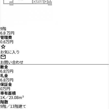
9階
6.8
万円
管理費
0.6万円
star
お気に入り
mail
お問い合わせ
敷金
6.8万円
礼金
6.8万円
保証金
0万円
専有面積
1K／23.08m²
階数
9階／13階建て