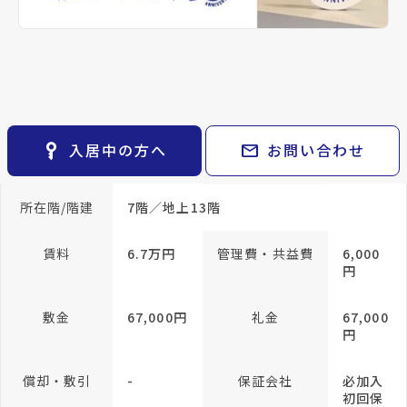
keyboard_arrow_right
貸会議室
keyboard_arrow_right
CM紹介
帖
open_in_new
月極駐車場
keyboard_arrow_right
space_dashboard
train
採用情報
エリアから探す
路線から探す
専有面積
23.08m²
keyboard_arrow_right
お気に入り
方位
南向き
構造
RC(鉄
筋コン
物件
keyboard_arrow_right
クリー
key_vertical
mail
入居中の方へ
お問い合わせ
検索条件
ト)
keyboard_arrow_right
閲覧履歴
keyboard_arrow_right
所在階/階建
7階／地上13階
keyboard_arrow_right
マイホームを考え始めたら
keyboard_arrow_right
ご購入の流れ・諸費用
賃料
6.7万円
管理費・共益費
6,000
円
敷金
67,000円
礼金
67,000
円
償却・敷引
-
保証会社
必加入
初回保