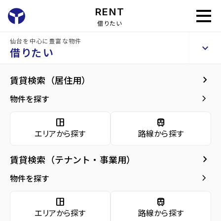
RENT
借りたい
仙台を中心に豊富な物件
GRANDIA卸町
keyboard_arrow_up
賃貸マンション
借りたい
keyboard_arrow_right
現在募集中の物件
keyboard_arrow_right
賃貸検索（居住用）
home
仙台の賃貸お部屋探し
仙台市若林区の賃貸
卸町駅の賃貸
GRANDI
arrow_forward
建物概要
keyboard_arrow_right
物件を探す
GRANDIA卸町 7階
arrow_forward
現在募集中の物件
6.7
space_dashboard
train
万円
管理費・共益費
6,000円
エリアから探す
路線から探す
arrow_forward
共用部
敷金
6.7万円
礼金
6.7万円
keyboard_arrow_right
賃貸検索（テナント・事業用）
arrow_forward
地図・周辺環境
keyboard_arrow_right
間取り
1K／23.08m²
物件を探す
arrow_forward
お問い合わせ
space_dashboard
train
階数
7階／13階建て
エリアから探す
路線から探す