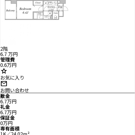
2階
6.7
万円
管理費
0.6万円
star
お気に入り
mail
お問い合わせ
敷金
6.7万円
礼金
6.7万円
保証金
0万円
専有面積
1K／24.02m²