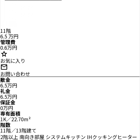
11階
6.5
万円
管理費
0.6万円
star
お気に入り
mail
お問い合わせ
敷金
6.5万円
礼金
6.5万円
保証金
0万円
専有面積
1K／22.70m²
階数
11階／13階建て
2階以上
南向き部屋
システムキッチン
IHクッキングヒーター