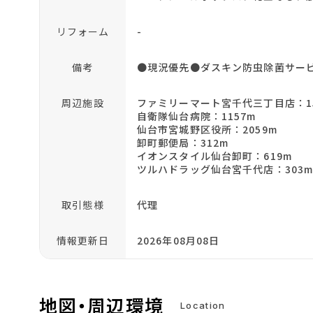
リフォーム
-
備考
●現況優先●ダスキン防虫除菌サービス
周辺施設
ファミリーマート宮千代三丁目店：1
自衛隊仙台病院：1157m
仙台市宮城野区役所：2059m
卸町郵便局：312m
イオンスタイル仙台卸町：619m
ツルハドラッグ仙台宮千代店：303
取引態様
代理
情報更新日
2026年08月08日
地図・周辺環境
Location