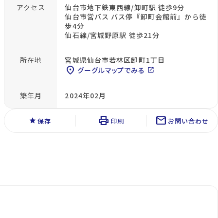
アクセス
仙台市地下鉄東西線/卸町駅 徒歩9分
仙台市営バス バス停『卸町会館前』から徒
歩4分
仙石線/宮城野原駅 徒歩21分
所在地
宮城県仙台市若林区卸町1丁目
location_on
グーグルマップでみる
open_in_new
築年月
2024年02月
print
mail
star
保存
印刷
お問い合わせ