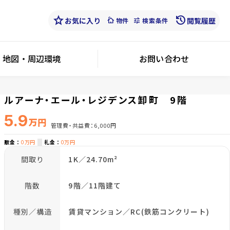
star
history
お気に入り
cottage
tune
閲覧履歴
物件
検索条件
地図・周辺環境
お問い合わせ
ルアーナ・エール・レジデンス卸町 9階
5.9
万円
管理費・共益費
6,000円
敷金
0万円
礼金
0万円
間取り
1K／24.70m²
階数
9階／11階建て
種別／構造
賃貸マンション／RC(鉄筋コンクリート)