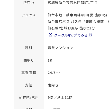
所在地
宮城県仙台市若林区卸町1丁目
アクセス
仙台市地下鉄東西線/卸町駅 徒歩9分
仙台市営バス バス停『卸町会館前』
仙石線/宮城野原駅 徒歩21分
location_on
グーグルマップでみる
open_in_new
種別
賃貸マンション
間取り
1K
専有面積
24.7m²
方位
南向き
所在階/階建
9階／地上11階