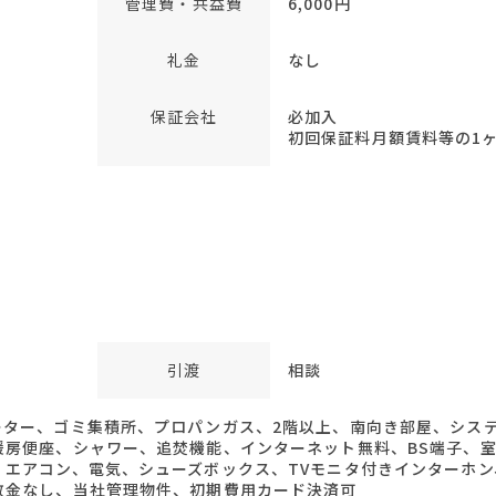
管理費・共益費
6,000円
礼金
なし
保証会社
必加入
初回保証料月額賃料等の1ヶ月
引渡
相談
ター、ゴミ集積所、プロパンガス、2階以上、南向き部屋、システ
暖房便座、シャワー、追焚機能、インターネット無料、BS端子、室
、エアコン、電気、シューズボックス、TVモニタ付きインターホ
敷金なし、当社管理物件、初期費用カード決済可