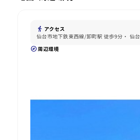
directions_walk
アクセス
仙台市地下鉄東西線/卸町駅 徒歩9分・ 仙
explore
周辺環境