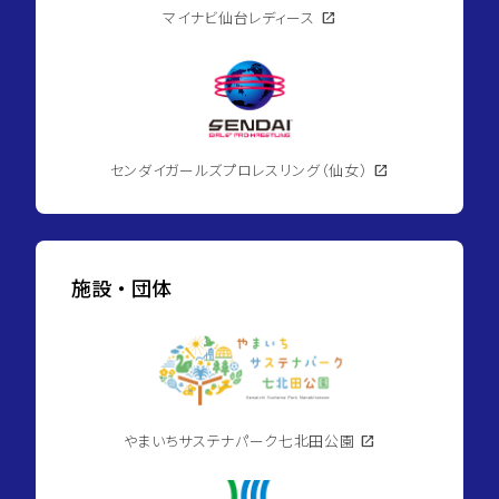
田
マイナビ仙台レディース
open_in_new
原3
丁
目
directions_walk
仙
space_dashboard
2LDK
石
／
線/
57.75m²
榴
ケ
岡
センダイガールズプロレスリング（仙女）
open_in_new
駅
徒
歩
16
分
currency_yen
2,380
施設・団体
万
円
domain
ダ
イ
ア
パ
レ
やまいちサステナパーク七北田公園
open_in_new
ス
柏
木
四