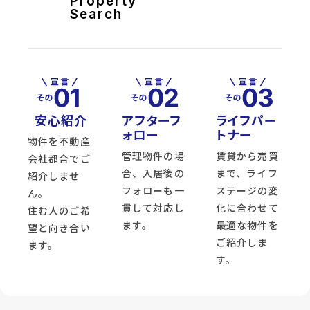
Property
domain
パ
Search
ー
ク
ハ
ウ
ス
高
森
ガ
ー
安心紹介
アフターフ
ライフパー
デ
ォロー
トナー
ン
物件を不動産
イ
ー
管理物件の場
賃貸から売買
会社都合でご
ス
合、入居後の
まで、ライフ
紹介しませ
ト
レ
フォローも一
ステージの変
ん。
ジ
貫して対応し
化に合わせて
デ
住む人のご希
ン
ます。
最適な物件を
望と向き合い
ス
ご紹介しま
ます。
location_on
宮
城
す。
県
2026.08.09
仙
台
市
泉