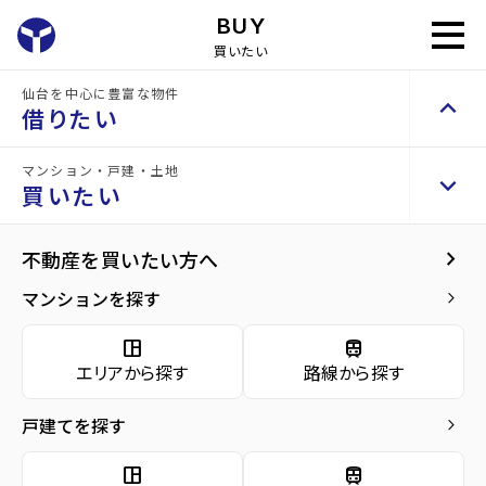
BUY
買いたい
home
買いたい
売買物件を探す
仙台を中心に豊富な物件
keyboard_arrow_up
借りたい
マンション・戸建・土地
keyboard_arrow_up
keyboard_arrow_right
賃貸検索（居住用）
買いたい
物件を探す
keyboard_arrow_right
keyboard_arrow_right
不動産を買いたい方へ
space_dashboard
train
エリアから探す
路線から探す
マンションを探す
keyboard_arrow_right
種別から探す
storefront
space_dashboard
train
domain
cottage
keyboard_arrow_right
賃貸検索（テナント・事業用）
nature
エリアから探す
路線から探す
事業
物件を探す
keyboard_arrow_right
マンシ
一戸
用・投
土地
ョン
建て
資用
戸建てを探す
keyboard_arrow_right
space_dashboard
train
エリアから探す
路線から探す
space_dashboard
train