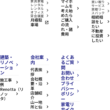
マイホ
県
家具家電
買い取り
arrow_forward_ios
arrow_forward_ios
仙
レンタル
ームを
サービス
台
レンタル
arrow_forward_ios
買取リー
考え始
arrow_forward_ios
arrow_forward_ios
市
オフィス
スバック
めたら
青
貸会議室
相続相
arrow_forward_ios
月極駐
ご購入
葉
談をし
open_in_new
arrow_forward_ios
区
車場
の流
たい
柏
arrow_forward_ios
れ・諸
不動産
木1
費用
2026.08.09
丁
に投資
arrow_forward_ios
目
したい
directions_walk
仙
space_dashboard
3LDK
台
／
市
73.03m²
地
建築・
会社案
よくあ
下
arrow_forward_ios
リノベ
内
るご質
鉄
arrow_forward_ios
南
arrow_forward_ios
ーショ
問
北
代表挨
ン
お問い
線/
arrow_forward_ios
拶
arrow_forward_ios
北
合わせ
会社概
施工事
四
プライ
arrow_forward_ios
要・沿
番
例
arrow_forward_ios
丁
革
バシー
Renotta（リ
駅
arrow_forward_ios
店舗紹
ポリシ
ノッ
arrow_forward_ios
徒
arrow_forward_ios
介
タ）
ー
歩
山一地
7
家電リ
分
所と仙
arrow_forward_ios
サイク