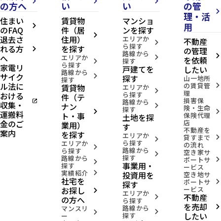
arrow_forward_ios
arrow_forward_ios
arrow_forward_ios
北
の方へ
い
い
の管
線/
arrow_forward_ios
理・活
北
住まい
賃貸物
マンショ
用
仙
arrow_forward_ios
のFAQ
件（居
ンを探す
台
arrow_forward_ios
退去さ
住用）
エリアか
駅
不動産
arrow_forward_ios
ら探す
徒
れる方
を探す
の管理
arrow_forward_ios
路線から
歩
へ
arrow_forward_ios
エリアか
arrow_forward_ios
を依頼
探す
20
arrow_forward_ios
ら探す
家電リ
戸建てを
したい
分
路線から
サイク
arrow_forward_ios
探す
山一地所
探す
currency_yen
3,190
ル法に
の賃貸管
賃貸物
arrow_forward_ios
エリアか
万
arrow_forward_ios
理
おける
ら探す
円
件（テ
損害保
open_in_new
路線から
収集・
ナン
arrow_forward_ios
険・生命
探す
arrow_forward_ios
arrow_forward_ios
運搬料
ト・事
保険代理
土地を探
domain
柏
金のご
店
業用）
す
木
不動産を
案内
を探す
一
エリアか
貸すまで
arrow_forward_ios
arrow_forward_ios
丁
ら探す
エリアか
の流れ
arrow_forward_ios
目
路線から
ら探す
空き家サ
arrow_forward_ios
探す
シ
路線から
ポートサ
arrow_forward_ios
arrow_forward_ios
事業用・
探す
テ
ービス
実績紹介
ィ
投資用を
arrow_forward_ios
空き地サ
社宅を
ハ
ポートサ
arrow_forward_ios
探す
お探し
ービス
ウ
arrow_forward_ios
エリアか
不動産
ス
arrow_forward_ios
の方へ
ら探す
を売却
路線から
arrow_forward_ios
location_on
宮
マンスリ
arrow_forward_ios
arrow_forward_ios
したい
探す
城
ー