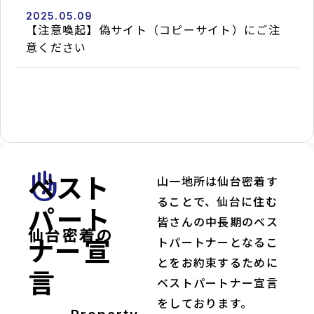
泉
2025.05.09
区
【注意喚起】偽サイト（コピーサイト）にご注
泉
中
意ください
央3
2026.08.09
丁
目
directions_walk
仙
space_dashboard
3LDK
台
／
市
66.44m²
地
下
鉄
南
北
線/
ベスト
front_hand
山一地所は仙台密着す
泉
中
ることで、仙台に住む
央
パート
駅
皆さんの中長期のベス
徒
仙台密着の
歩
ナー宣
トパートナーとなるこ
9
分
とをお約束するために
言
currency_yen
2,590
万
ベストパートナー宣言
円
をしております。