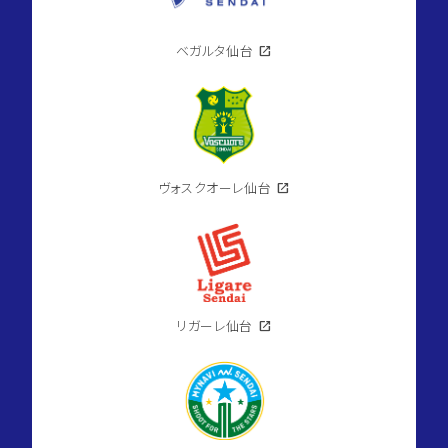
歩
7
分
ベガルタ仙台
open_in_new
currency_yen
2,090
万
円
domain
ダ
イ
ア
パ
ヴォスクオーレ仙台
open_in_new
レ
ス
小
田
原
location_on
宮
城
県
リガーレ仙台
open_in_new
仙
台
市
宮
城
野
区
2026.08.09
小