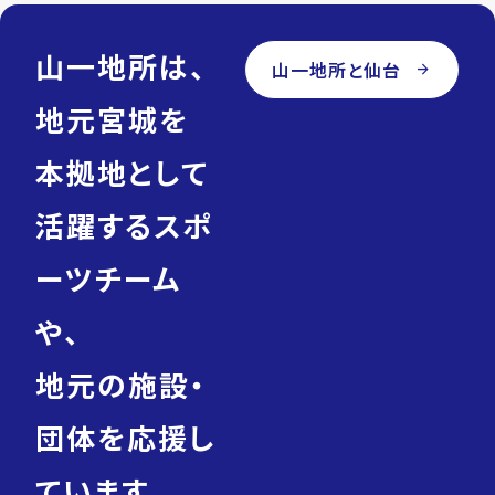
区
高
森7
山一地所は、
丁
山一地所と仙台
arrow_forward
目
directions_walk
仙
space_dashboard
3LDK
地元宮城を
台
／
市
72.19m²
地
本拠地として
下
鉄
南
活躍するスポ
北
線/
泉
ーツチーム
中
央
駅
や、
currency_yen
2,890
万
円
地元の施設・
domain
朝
団体を応援し
日
プ
ラ
ています。
ザ