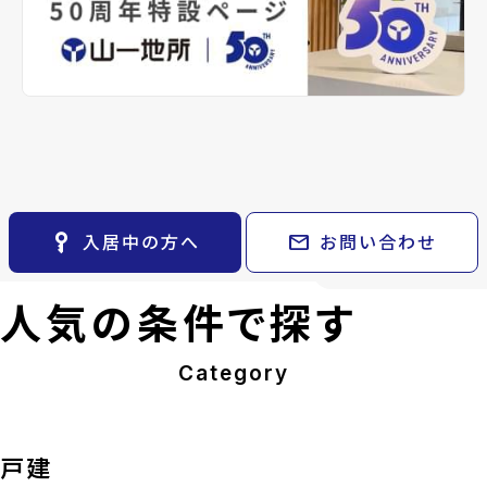
arrow_back
arrow_forward
レンタルオフィス
keyboard_arrow_right
不動産に投資したい
keyboard_arrow_right
keyboard_arrow_right
退去される方へ
岩切字鴻巣 E棟
長命ケ丘四丁
CM紹介
keyboard_arrow_right
貸会議室
keyboard_arrow_right
1号棟
※準備中 住まいのしおり（PDF）
採用情報
keyboard_arrow_right
4,480万円
currency_yen
月極駐車場
open_in_new
4,099万円
currency_yen
location_on
宮城県仙台市宮城野区岩切字
鴻巣
location_on
宮城県仙台市泉区
directions_walk
東北本線/岩切駅 徒歩19分
丁目
directions_walk
仙台市地下鉄南北
build_circle
2025年12月完成
駅
build_circle
2026年4月完成
View Detail
arrow_forward
key_vertical
mail
入居中の方へ
お問い合わせ
View Detail
人気の条件で探す
Category
戸建