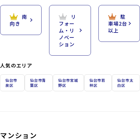
南
リ
駐
向き
フォー
車場2台
ム・リ
以上
ノベー
ション
人気のエリア
仙台市
仙台市青
仙台市宮城
仙台市若
仙台市太
泉区
葉区
野区
林区
白区
マンション