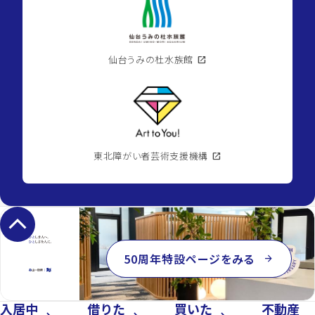
季
の
杜
陽
だ
仙台うみの杜水族館
open_in_new
ま
り
館
location_on
宮
城
県
仙
台
東北障がい者芸術支援機構
open_in_new
市
青
葉
2026.08.09
区
柏
木3
keyboard_arrow_up
丁
目
directions_walk
仙
space_dashboard
4LDK
台
／
50周年特設ページをみる
arrow_forward
市
89.7m²
地
下
鉄
入居中
借りた
買いた
不動産
南