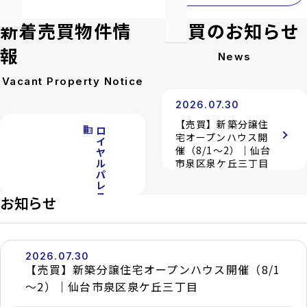
新着売買物件情
売買のお知らせ
報
News
Vacant Property Notice
2026.07.30
【売買】新築分譲住
domain
ロ
宅オープンハウス開
イ
催（8/1～2）｜仙台
ヤ
ル
市泉区泉ケ丘三丁目
パ
レ
ス
2025.05.09
お知らせ
泉
【注意喚起】偽サイ
中
央
ト（コピーサイト）
III
にご注意ください
location_on
宮
2026.07.30
城
【売買】新築分譲住宅オープンハウス開催（8/1
県
～2）｜仙台市泉区泉ケ丘三丁目
仙
台
市