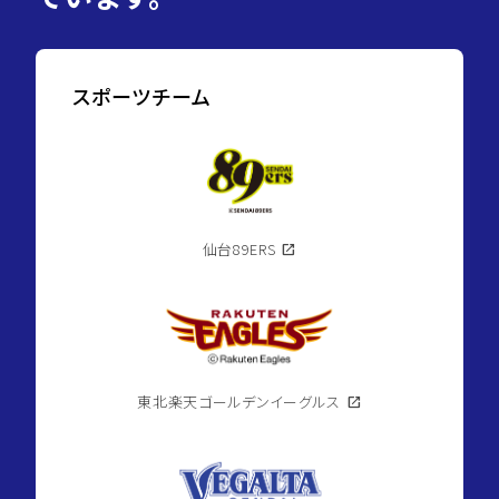
立
町
location_on
宮
城
県
スポーツチーム
仙
台
市
青
葉
区
立
町
directions_walk
仙
space_dashboard
2LDK
仙台89ERS
open_in_new
台
／
2026.08.09
市
55.69m²
地
下
鉄
東
西
線/
大
東北楽天ゴールデンイーグルス
open_in_new
町
西
公
園
駅
徒