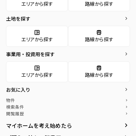
エリアから探す
路線から探す
お気に入り
土地を探す
keyboard_arrow_right
物件
keyboard_arrow_right
検索条件
keyboard_arrow_right
space_dashboard
train
エリアから探す
路線から探す
閲覧履歴
keyboard_arrow_right
keyboard_arrow_right
社宅をお探しの方へ
事業用・投資用を探す
keyboard_arrow_right
マンスリー
keyboard_arrow_right
space_dashboard
train
家具家電レンタル
keyboard_arrow_right
エリアから探す
路線から探す
レンタルオフィス
keyboard_arrow_right
入力するだけ簡単10秒
売却後も住み続けたい方
お気に入り
keyboard_arrow_right
でわかる
へ「買取リースバック」
貸会議室
keyboard_arrow_right
お客様が所有されているご自宅
月極駐車場
open_in_new
物件
keyboard_arrow_right
を弊社が買い取り、売却後も賃
無料でご自身の経済状況をもと
検索条件
keyboard_arrow_right
貸という形で住み続けられるサ
に、購入可能額や月々の支払額
閲覧履歴
keyboard_arrow_right
ービスです。
をシミュレート!!
keyboard_arrow_right
マイホームを考え始めたら
山一地所リースバ
ローンシミュレー
arrow_forward
arrow_forward