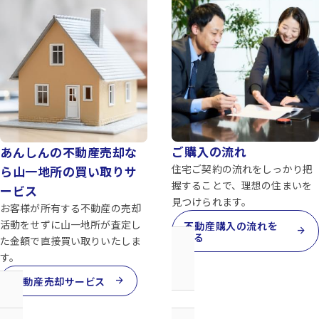
ご購入の流れ
あんしんの不動産売却な
住宅ご契約の流れをしっかり把
ら山一地所の買い取りサ
握することで、理想の住まいを
ービス
見つけられます。
お客様が所有する不動産の売却
活動をせずに山一地所が査定し
不動産購入の流れを
arrow_forward
見る
た金額で直接買い取りいたしま
す。
arrow_forward
不動産売却サービス