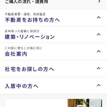
ック
ションをする
keyboard_arrow_right
ご購入の流れ・諸費用
新着物件
不動産管理・運用、売却査定
keyboard_arrow_up
不動産をお持ちの方へ
New
永年培った経験と技術力
keyboard_arrow_up
keyboard_arrow_right
不動産をお持ちの方へ
建築・リノベーション
不動産の管理を依頼したい
keyboard_arrow_right
この街に育ちこの街と共に
keyboard_arrow_up
keyboard_arrow_right
建築・リノベーション
山一地所の賃貸管理
keyboard_arrow_right
会社案内
損害保険・生命保険代理店
keyboard_arrow_right
施工事例
keyboard_arrow_right
不動産を貸すまでの流れ
keyboard_arrow_right
Renotta（リノッタ）
空き家サポートサービス
keyboard_arrow_up
keyboard_arrow_right
keyboard_arrow_right
会社案内
keyboard_arrow_right
社宅をお探しの方へ
空き地サポートサービス
keyboard_arrow_right
代表挨拶
keyboard_arrow_right
不動産を売却したい
keyboard_arrow_right
会社概要・沿革
keyboard_arrow_up
keyboard_arrow_right
keyboard_arrow_right
社宅をお探しの方へ
入居中の方へ
買い取りサービス
keyboard_arrow_right
店舗紹介
keyboard_arrow_right
マンスリーマンション
keyboard_arrow_right
買取リースバック
keyboard_arrow_right
山一地所と仙台
keyboard_arrow_right
家具家電レンタル
keyboard_arrow_right
keyboard_arrow_right
住まいのFAQ
相続相談をしたい
keyboard_arrow_right
新築戸建
新築戸建
パーパス
keyboard_arrow_right